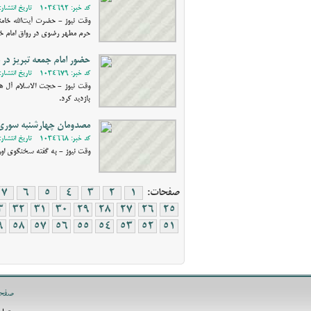
کد خبر: 1034692 - تاریخ انتشار: 1402/01/01 18:39
حرم مطهر رضوی در رواق امام خم
حضور امام جمعه تبریز در م
کد خبر: 1034679 - تاریخ انتشار: 1401/12/27 22:33
وقت نیوز - حجت الاسلام آل هاش
بازدید کرد.
مصدومان چهارشنبه سوری 
کد خبر: 1034668 - تاریخ انتشار: 1401/12/24 08:45
وقت نیوز - به گفته سخنگوی اورژانس آذر
صفحات:
1
2
3
4
5
6
7
3
32
31
30
29
28
27
26
25
9
58
57
56
55
54
53
52
51
صفح