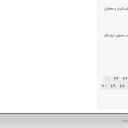
ارسیدن سال نو در اجتماع عظیم زائران و مجاوران
وب همچون اروندکنار
24
23
22
50
49
48
ا ما