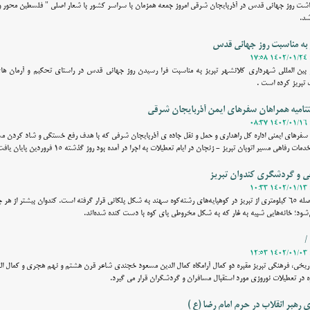
گداشت روز جهانی قدس در آذربایجان شرقی امروز جمعه همزمان با سراسر کشور با شعار اصلی " فلسطین محور 
شد.
به مناسبت روز جهانی قدس
 و بین المللی شهرداری کلانشهر تبریز به مناسبت فرا رسیدن روز جهانی قدس در راستای تحکیم و آرمان ها
بریز کرده است .
تامیه همراهان سفرهای ایمن آذربایجان شرقی
سفرهای ایمنی اداره کل راهداری و حمل و نقل جاده ی آذربایجان شرفی که با هدف رفع خستگی و شاد کردن مس
اهی مسیر اتوبان تبریز - زنجان در ایام تعطیلات به اجرا در آمده بود روز گذشته 15 فروردین پایان یافت .
ی و گردشگری کندوان تبریز
وقت نیوز - روستای کندوان با فاصله ۶۵ کیلومتری از تبریز در کوهپایه‌های رشته‌کوه سهند به شکل پلکانی قرار گرفته است. کندوان بیشتر ا
د؛ خانه‌هایی شبیه به غار که به شکل مخروطی پای کوه با دست کنده شده‌اند.
/
اریخی، فرهنگی تبریز مقبره دو کمال آرامگاه کمال الدین مسعود خجندی شاعر قرن هشتم و نهم هجری و کمال ال
ر تعطیلات نوروزی مورد استقبال مسافران و گردشگران قرار می گیرد.
رهبر انقلاب در حرم امام رضا (ع )