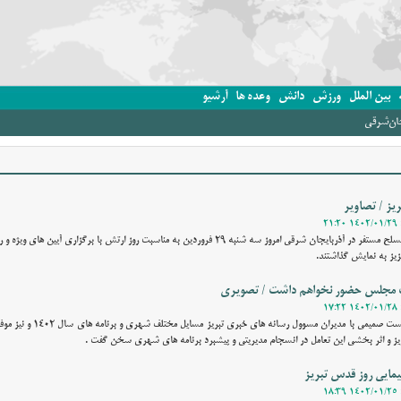
بین الملل
ورزش
دانش
وعده ها
آرشیو
جان‌شرقی
یز / تصاویر
وقت نیوز - یگان های نیروهای مسلح مستفر در آذربایجان شرقی امروز سه شنبه 29 فروردین به مناسبت روز ارتش با برگزاری آی
عزیز به نمایش گذاشتند.
بات مجلس حضور نخواهم داشت / تصویری
وقت نیوز - شهردار تبریز در نشست صمیمی با مدی
یز و اثر بخشی این تعامل در انسجام مدیریتی و پیشبرد برنامه های شهری سخن گفت .
یمایی روز قدس تبریز