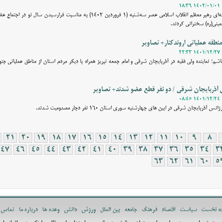
وقت نیوز - حضرت آیت‌الله خامنه‌ای رهبر معظم انقلاب اسلامی عصر سه‌شنبه (۱ فروردین ۱۴۰۲) به مناسبت فر
ینی(ره) سخنرانی کردند.
نطقه عملیاتی اروندکنار+ تصاویر
م؛ نماینده ولی فقیه در آذربایجان شرقی و امام جمعه تبریز همراه با دیگر مردم استان از مناطق عملیاتی جن
آذربایجان شرقی / دو نفر قطع عضو شدند+ تصاویر
بایجان شرقی در ایین های چهارشنبه سوری استان 160 نفر دچار مصدومیت شدند.
21
20
19
18
17
16
15
14
13
12
11
10
9
8
47
46
45
44
43
42
41
40
39
38
37
36
35
34
3
63
62
61
60
5
ه نخست
سیاست
اقتصاد
فرهنگ
جامعه
بین الملل
ورزش
دانش
وعده ها
درباره ما
تماس ب