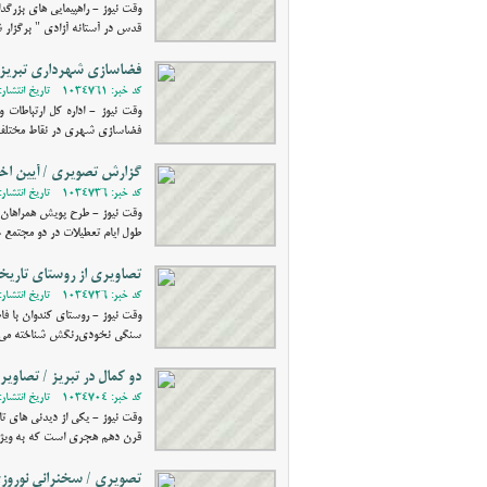
وقت نیوز - راهپیمایی های بزر
قدس در آستانه آزادی " برگزار 
فضاسازی شهرداری تبریز 
کد خبر: 1034761 - تاریخ انتشار: 1402/01/24 17:58
وقت نیوز - اداره کل ارتباطات
فضاسازی شهری در نقاط مختلف ت
گزارش تصویری / آیین اخت
کد خبر: 1034736 - تاریخ انتشار: 1402/01/16 08:37
وقت نیوز - طرح پویش همراهان 
طول ایام تعطیلات در دو مجتمع خدمات رف
تصاویری از روستای تاریخ
کد خبر: 1034726 - تاریخ انتشار: 1402/01/13 10:33
سنگی نخودی‌رنگش شناخته می‌شو
دو کمال در تبریز / تصاویر 
کد خبر: 1034704 - تاریخ انتشار: 1402/01/03 12:53
وقت نیوز - یکی از دیدنی های ت
قرن دهم هجری است که به ویژه د
تصویری / سخنرانی نوروزی 