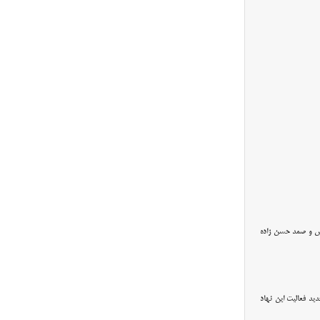
لس و صمد حسن زاده
ید فعالیت این نهاد