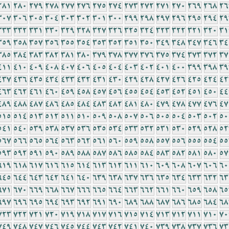
281
280
279
278
277
276
275
274
273
272
271
270
269
268
26
307
306
305
304
303
302
301
300
299
298
297
296
295
294
29
333
332
331
330
329
328
327
326
325
324
323
322
321
320
31
359
358
357
356
355
354
353
352
351
350
349
348
347
346
34
385
384
383
382
381
380
379
378
377
376
375
374
373
372
37
411
410
409
408
407
406
405
404
403
402
401
400
399
398
39
437
436
435
434
433
432
431
430
429
428
427
426
425
424
42
463
462
461
460
459
458
457
456
455
454
453
452
451
450
44
489
488
487
486
485
484
483
482
481
480
479
478
477
476
47
515
514
513
512
511
510
509
508
507
506
505
504
503
502
50
541
540
539
538
537
536
535
534
533
532
531
530
529
528
52
567
566
565
564
563
562
561
560
559
558
557
556
555
554
55
593
592
591
590
589
588
587
586
585
584
583
582
581
580
57
619
618
617
616
615
614
613
612
611
610
609
608
607
606
60
645
644
643
642
641
640
639
638
637
636
635
634
633
632
63
671
670
669
668
667
666
665
664
663
662
661
660
659
658
65
697
696
695
694
693
692
691
690
689
688
687
686
685
684
68
723
722
721
720
719
718
717
716
715
714
713
712
711
710
70
749
748
747
746
745
744
743
742
741
740
739
738
737
736
73