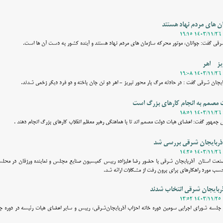
ن های مردم نهاد هستند
 شرقی گفت: جوانان، موتور محرکه سازمان های مردم نهاد هستند و آینده کشور به دست آن ها است.
ز - اهر
یجان شرقی گفت : در حادثه مرگ بار محور تبریز - اهر دو تن جان باخته و دو فرد دیگر زخمی شدند.
 مصمم به انجام کارهای بزرگ است
س جمهور گفت: اعضای هیات دولت مصمم اند تا با هماهنگی رهبر معظم انقلاب کارهای بزرگ انجام دهند .
آذربایجان شرقی بررسی شد
 صنعت استان آذربایجان شرقی با حضور رضا علیزاده رییس کمیسیون صنایع مجلس و نماینده ورزقان در مح
سب مورد راهکارهای برای برون رفت از مشکلات ارائه شد.
ذربایجان شرقی انتخاب شدند
 جلسه شورای اجرایی سومین دوره خانه احزاب آذربایجان‌شرقی، رییس و سایر اعضای هیات رئیسه در دوره جد