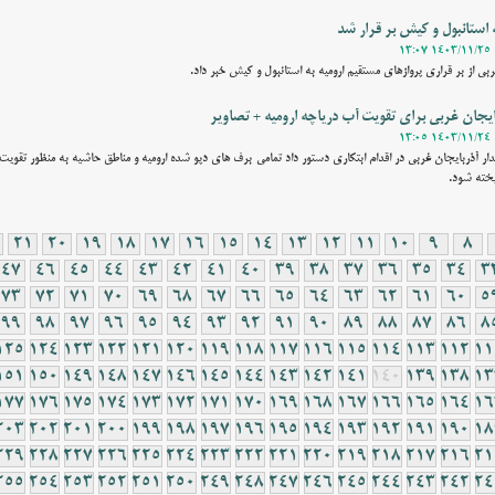
 استانبول و کیش بر قرار شد
ربی از بر قراری پروازهای مستقیم ارومیه به استانبول و کیش خبر داد.
ربایجان غربی برای تقویت آب دریاچه ارومیه + تصاویر
ار آذربایجان غربی در اقدام ابتکاری دستور داد تمامی برف های دپو شده ارومیه و مناطق حاشیه به منظور تقویت 
یخته شود.
21
20
19
18
17
16
15
14
13
12
11
10
9
8
47
46
45
44
43
42
41
40
39
38
37
36
35
34
3
73
72
71
70
69
68
67
66
65
64
63
62
61
60
5
99
98
97
96
95
94
93
92
91
90
89
88
87
86
8
125
124
123
122
121
120
119
118
117
116
115
114
113
112
11
151
150
149
148
147
146
145
144
143
142
141
140
139
138
13
177
176
175
174
173
172
171
170
169
168
167
166
165
164
16
203
202
201
200
199
198
197
196
195
194
193
192
191
190
18
229
228
227
226
225
224
223
222
221
220
219
218
217
216
21
255
254
253
252
251
250
249
248
247
246
245
244
243
242
24