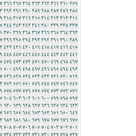
7
266
265
264
263
262
261
260
259
3
292
291
290
289
288
287
286
285
9
318
317
316
315
314
313
312
311
5
344
343
342
341
340
339
338
337
1
370
369
368
367
366
365
364
363
7
396
395
394
393
392
391
390
389
3
422
421
420
419
418
417
416
415
9
448
447
446
445
444
443
442
441
5
474
473
472
471
470
469
468
467
1
500
499
498
497
496
495
494
493
7
526
525
524
523
522
521
520
519
3
552
551
550
549
548
547
546
545
9
578
577
576
575
574
573
572
571
5
604
603
602
601
600
599
598
597
1
630
629
628
627
626
625
624
623
7
656
655
654
653
652
651
650
649
3
682
681
680
679
678
677
676
675
9
708
707
706
705
704
703
702
701
5
734
733
732
731
730
729
728
727