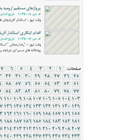
پروازهای مستقیم ارومیه به
کد خبر: 1037008 - تاریخ انتشار: 1403/11/25 13:07
وقت نیوز - استاندار آذربایجان غ
اقدام ابتکاری استاندار آذ
کد خبر: 1037007 - تاریخ انتشار: 1403/11/24 13:05
وقت نیوز - "رضا رحمانی " استاند
رودخانه های مسیر این دریاچه ر
صفحات:
1
2
3
4
5
6
7
3
32
31
30
29
28
27
26
25
9
58
57
56
55
54
53
52
51
5
84
83
82
81
80
79
78
77
1
110
109
108
107
106
105
104
103
7
136
135
134
133
132
131
130
129
3
162
161
160
159
158
157
156
155
9
188
187
186
185
184
183
182
181
5
214
213
212
211
210
209
208
207
1
240
239
238
237
236
235
234
233