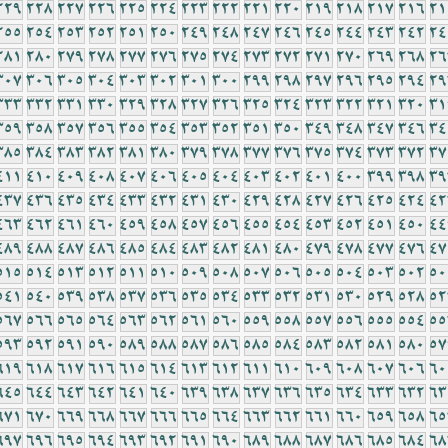
229
228
227
226
225
224
223
222
221
220
219
218
217
216
21
255
254
253
252
251
250
249
248
247
246
245
244
243
242
24
281
280
279
278
277
276
275
274
273
272
271
270
269
268
26
307
306
305
304
303
302
301
300
299
298
297
296
295
294
29
333
332
331
330
329
328
327
326
325
324
323
322
321
320
31
359
358
357
356
355
354
353
352
351
350
349
348
347
346
34
385
384
383
382
381
380
379
378
377
376
375
374
373
372
37
411
410
409
408
407
406
405
404
403
402
401
400
399
398
39
437
436
435
434
433
432
431
430
429
428
427
426
425
424
42
463
462
461
460
459
458
457
456
455
454
453
452
451
450
44
489
488
487
486
485
484
483
482
481
480
479
478
477
476
47
515
514
513
512
511
510
509
508
507
506
505
504
503
502
50
541
540
539
538
537
536
535
534
533
532
531
530
529
528
52
567
566
565
564
563
562
561
560
559
558
557
556
555
554
55
593
592
591
590
589
588
587
586
585
584
583
582
581
580
57
619
618
617
616
615
614
613
612
611
610
609
608
607
606
60
645
644
643
642
641
640
639
638
637
636
635
634
633
632
63
671
670
669
668
667
666
665
664
663
662
661
660
659
658
65
697
696
695
694
693
692
691
690
689
688
687
686
685
684
68