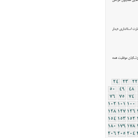
ه‌هایی همچون مردمی
رت استانداری دیدار
پزشکیان موفقیت همه
24
23
22
50
49
48
76
75
74
102
101
100
128
127
126
154
153
152
180
179
178
206
205
204