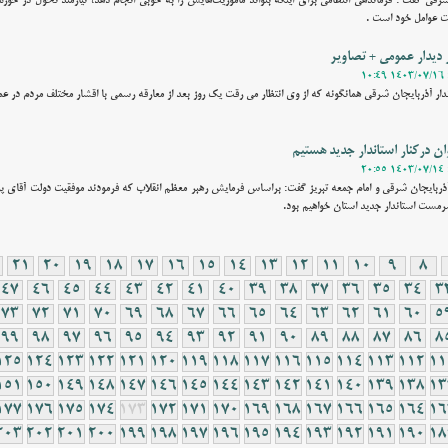
شرقی گفت : فرماندهی انتظامی برای اینکه بتواند ماموریت‌هایش را به خوبی انجام دهد، نیازمند تحول در حوز
ت عوامل خود است .
دیدار عمومی + تصاویر
ر آذربایجان شرقی همانگونه که از وی انتظار می رقت یک روز بعد از معارقه رسمی با اقشار مختلف مردم در عما
وان درکنار استاندار جدید هستیم
ر آذربایجان شرقی و امام جمعه تبریز گفت: براساس فرمایش رهبر معظم انقلاب که فرمودند موفقیت دولت آقای 
رمست استاندار جدید استان خواهیم بود.
21
20
19
18
17
16
15
14
13
12
11
10
9
8
47
46
45
44
43
42
41
40
39
38
37
36
35
34
3
73
72
71
70
69
68
67
66
65
64
63
62
61
60
5
99
98
97
96
95
94
93
92
91
90
89
88
87
86
8
125
124
123
122
121
120
119
118
117
116
115
114
113
112
11
151
150
149
148
147
146
145
144
143
142
141
140
139
138
13
177
176
175
174
173
172
171
170
169
168
167
166
165
164
16
203
202
201
200
199
198
197
196
195
194
193
192
191
190
18