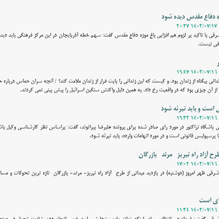
ه دفاع مقدس دیده شود
شرقی با تاکید بر لزوم هم افزایی باغ موزه دفاع مقدس گفت: سهم خطه آذربایجان در این مرکز فرهنگی باید دیده 
افی نیست‌.
ه ۷ اکتبر، فرار زندانی بیگناه از زندان بود. و کیست که این زندانی را بابت فرار از زندان ملامت کند؟ / آنچه سران حماس دربا
از آن چیزی بود که در واقعیت رخ داد. به همین دلیل واکنش سنگین اسرائیل را پیش بینی نمی کردند.
ی است و باید تبرئه شود
باشگاه تراکتور در مورد رای صادر شده برای پرونده علیرضا بیرانوند، گفت: براساس نظر کارشناسی وکیل ب
ا پرسپولیس قانونی است و در مورد اتهامات وارده، باید تبرئه شود.
ح آزاد راه تبریز- مرند- بازرگان
شرقی ظهر امروز (دوشنبه) در بازدید میدانی از طرح آزاد راه تبریز- مرند- بازرگان تازه ترین تحولات و مسای
سای است