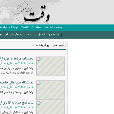
صفحه نخست
سیاست
اقتصاد
فرهنگ
جامعه
تمدید مهلت ارسال آثار به جشنواره مطبوعاتی آذربای
آرشیو اخبار - برگزیده ها
بخشنامه مرتبط با حوزه ار
کد خبر: 1036649 - تاریخ انتشار: 1403/07/17 20:58
وقت نیوز - معاون اول رئیس جمهو
که همه اقدامات باید با نظارت و
نمایشگاه بین‌المللی تخص
کد خبر: 1036648 - تاریخ انتشار: 1403/07/17 20:49
وقت نیوز - بیست و هشتمین نمای
نباید هیچ سرمایه گذاری ا
کد خبر: 1036647 - تاریخ انتشار: 1403/07/17 20:39
وقت نیوز - استاندار آذربایجان 