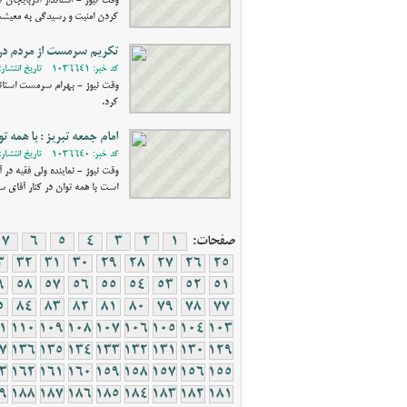
وقت نیوز - استاندار آذربایجان 
کردن امنیت و رسیدگی به معیش
تکریم سرمست از مردم در 
کد خبر: 1036641 - تاریخ انتشار: 1403/07/16 10:49
وقت نیوز - بهرام سرمست استاندا
کرد.
امام جمعه تبریز : با همه ت
کد خبر: 1036640 - تاریخ انتشار: 1403/07/14 20:55
وقت نیوز - نماینده ولی فقیه د
است با همه توان در کنار آقای س
صفحات:
1
2
3
4
5
6
7
3
32
31
30
29
28
27
26
25
9
58
57
56
55
54
53
52
51
5
84
83
82
81
80
79
78
77
1
110
109
108
107
106
105
104
103
7
136
135
134
133
132
131
130
129
3
162
161
160
159
158
157
156
155
9
188
187
186
185
184
183
182
181