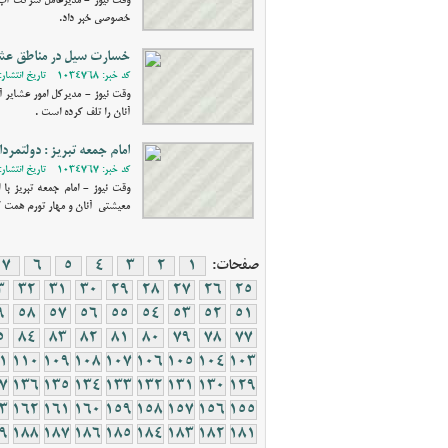
وقت نیوز - مدیرعامل شرکت آب 
خصوصی خبر داد.
خسارت سیل در مناطق عشا
کد خبر: 1034768 - تاریخ انتشار: 1402/01/26 22:19
آنان را تلف کرده است .
امام جمعه تبریز : دولتمر
کد خبر: 1034767 - تاریخ انتشار: 1402/01/25 19:01
وقت نیوز - امام جمعه تبریز ب
معیشتی آنان و مهار تورم همت ک
صفحات:
1
2
3
4
5
6
7
3
32
31
30
29
28
27
26
25
9
58
57
56
55
54
53
52
51
5
84
83
82
81
80
79
78
77
1
110
109
108
107
106
105
104
103
7
136
135
134
133
132
131
130
129
3
162
161
160
159
158
157
156
155
9
188
187
186
185
184
183
182
181