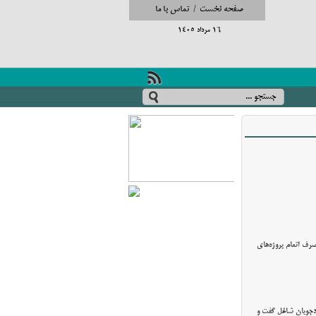
صفحه نخست
/
تماس با ما
16 مرداد 1405
رف اتمام پروژه‌های
مددجویان شاغل گفت‌ و