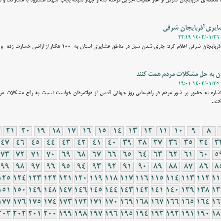
منطقه‌ای آذربایجان شرقی از آغاز عملیات اجرایی مرحله سه و چهار شبکه پایاب سهند هشترود با مشارکت و
یری آذربایجان‌ شرقی
دان به حل مشکلات مردم همت کنند
ا اشاره به حضور پر شور مردم در راهپیمایی روز جهانی قدس از دولتمردان خواست نسبت به رفع مشکلات مر
نند.
21
20
19
18
17
16
15
14
13
12
11
10
9
8
47
46
45
44
43
42
41
40
39
38
37
36
35
34
3
73
72
71
70
69
68
67
66
65
64
63
62
61
60
5
99
98
97
96
95
94
93
92
91
90
89
88
87
86
8
125
124
123
122
121
120
119
118
117
116
115
114
113
112
11
151
150
149
148
147
146
145
144
143
142
141
140
139
138
13
177
176
175
174
173
172
171
170
169
168
167
166
165
164
16
203
202
201
200
199
198
197
196
195
194
193
192
191
190
18