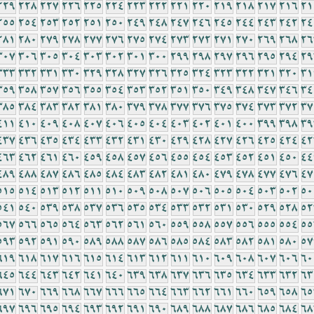
229
228
227
226
225
224
223
222
221
220
219
218
217
216
21
255
254
253
252
251
250
249
248
247
246
245
244
243
242
24
281
280
279
278
277
276
275
274
273
272
271
270
269
268
26
307
306
305
304
303
302
301
300
299
298
297
296
295
294
29
333
332
331
330
329
328
327
326
325
324
323
322
321
320
31
359
358
357
356
355
354
353
352
351
350
349
348
347
346
34
385
384
383
382
381
380
379
378
377
376
375
374
373
372
37
411
410
409
408
407
406
405
404
403
402
401
400
399
398
39
437
436
435
434
433
432
431
430
429
428
427
426
425
424
42
463
462
461
460
459
458
457
456
455
454
453
452
451
450
44
489
488
487
486
485
484
483
482
481
480
479
478
477
476
47
515
514
513
512
511
510
509
508
507
506
505
504
503
502
50
541
540
539
538
537
536
535
534
533
532
531
530
529
528
52
567
566
565
564
563
562
561
560
559
558
557
556
555
554
55
593
592
591
590
589
588
587
586
585
584
583
582
581
580
57
619
618
617
616
615
614
613
612
611
610
609
608
607
606
60
645
644
643
642
641
640
639
638
637
636
635
634
633
632
63
671
670
669
668
667
666
665
664
663
662
661
660
659
658
65
697
696
695
694
693
692
691
690
689
688
687
686
685
684
68