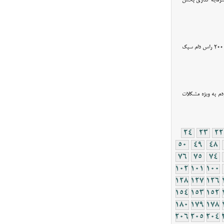
 سرمایه گذاری بخش
وقت نیوز - مدیرکل امور عشایر آذربایجان‌ شرقی اعلام کرد: جاری شدن سیل در مناطق عشایری استان به ۱۰۰ هکتار از اراضی خسارت زده و ۲۰۰ راس دام سبک
دم به ویژه مشکلات
24
23
22
50
49
48
76
75
74
102
101
100
128
127
126
154
153
152
180
179
178
206
205
204