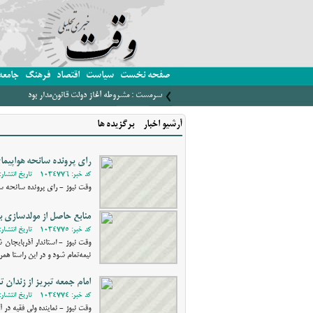
صفحه نخست
سیاست
اقتصاد
فرهنگ
جامعه
سرمست : مشروطه آغاز دولت قانون‌مدار بود
آرشیو اخبار - برگزیده ها
رای پرونده سانحه هواپیما
کد خبر: 1034776 - تاریخ انتشار: 1402/01/27 22:51
وقت نیوز - رای پرونده سانحه سقوط هوا
منابع حاصل از مولدسازی با
کد خبر: 1034775 - تاریخ انتشار: 1402/01/27 22:41
وقت نیوز - استاندار آذربایجان 
نیمه‌تمام شود و در این راستا ه
امام جمعه تبریز از زندان ت
کد خبر: 1034774 - تاریخ انتشار: 1402/01/27 22:38
وقت نیوز - نماینده ولی فقیه در آ