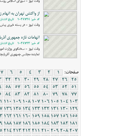
وقت نیوز - شورای اسلامی روستای
از واکنش تهران به اتهام 
کد خبر: 1034724 - تاریخ انتشار: 1402/01/13 10:13
وقت نیوز - در بسته خبری پیش رو، مهمترین اخبار ۲۴ ساعت گذشته را با هم مرور می‌ک
اتهامات تازه جمهوری آذربا
کد خبر: 1034723 - تاریخ انتشار: 1402/01/11 21:59
وقت نیوز - سخنگوی وزارت امور
نماینده مجلس جمهوری آذربایج
صفحات:
1
2
3
4
5
6
7
3
32
31
30
29
28
27
26
25
9
58
57
56
55
54
53
52
51
5
84
83
82
81
80
79
78
77
1
110
109
108
107
106
105
104
103
7
136
135
134
133
132
131
130
129
3
162
161
160
159
158
157
156
155
9
188
187
186
185
184
183
182
181
5
214
213
212
211
210
209
208
207