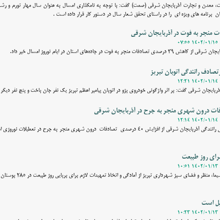
 معدن و تجارت آذربایجان شرقی (صمت) گفت: با توجه به نامگذاری امسال به عنوان سال مهار تورم و رشد 
 برنامه های ویژه ای را در راستای تحقق شعار سال در دستور کار قرار داده است .
 فوت در جاده‌های استان در ایام نوروز امسال خبر داد.
صادف رانندگی اتوبان تبریز
ایجان‌ شرقی گفت: بر اثر واژگونی خودروی پژو در اتوبان پیامبر اعظم تبریز یک نفر جان باخت و پنج نفر دیگ
وقت نیوز - رییس پلیس راهنمایی رانندگی آذربایجان شرقی از افزایش 40 درصدی تصادفات درون شهری منجر به جرح در ت
رای روز طبیعت
وقت نیوز - سرپرست سازمان سیما، منظر و فضای سبز
یل است