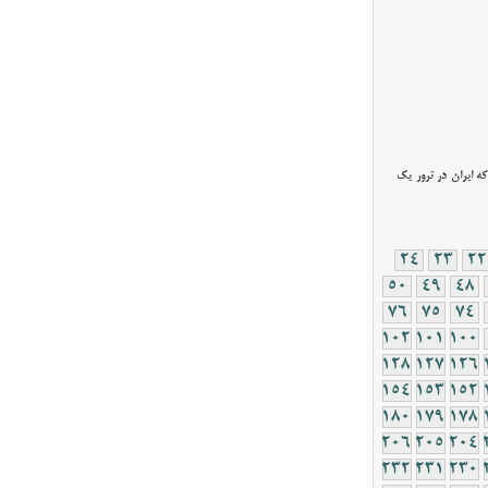
 ایران در ترور یک
24
23
22
50
49
48
76
75
74
102
101
100
128
127
126
154
153
152
180
179
178
206
205
204
232
231
230