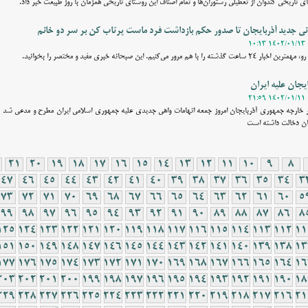
 تاریخی کندوان از تعطیلی رستوران‌ها و تمام اصناف این روستای تاریخی همزمان با روز طبیعت خبر داد.
زنی جدید آذربایجان تا صدور حکم بازداشت فرد ماست پرتاب کن بر سر دو خانم
نیم. این صبحانه خبری مفید و مختصر را بخوانید.
یجان علیه ایران
 خارجه جمهوری آذربایجان امروز جمعه اتهامات واهی جدیدی علیه جمهوری اسلامی ایران مطرح و مدعی شد که
ان دخالت داشته است
21
20
19
18
17
16
15
14
13
12
11
10
9
8
47
46
45
44
43
42
41
40
39
38
37
36
35
34
3
73
72
71
70
69
68
67
66
65
64
63
62
61
60
5
99
98
97
96
95
94
93
92
91
90
89
88
87
86
8
125
124
123
122
121
120
119
118
117
116
115
114
113
112
11
151
150
149
148
147
146
145
144
143
142
141
140
139
138
13
177
176
175
174
173
172
171
170
169
168
167
166
165
164
16
203
202
201
200
199
198
197
196
195
194
193
192
191
190
18
229
228
227
226
225
224
223
222
221
220
219
218
217
216
21