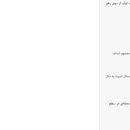
تولید از سوی رهبر
ر مصدوم شدند.
عطیلات نوروزی امسال نسبت به سال
 شهرداری تبریز از آمادگی و اتخاذ تمهیدات لازم برای برپایی روز طبیعت در ۲۸۵ بوستان محله‌ای در سطح