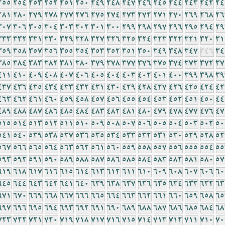
255
254
253
252
251
250
249
248
247
246
245
244
243
242
24
281
280
279
278
277
276
275
274
273
272
271
270
269
268
26
307
306
305
304
303
302
301
300
299
298
297
296
295
294
29
333
332
331
330
329
328
327
326
325
324
323
322
321
320
31
359
358
357
356
355
354
353
352
351
350
349
348
347
346
34
385
384
383
382
381
380
379
378
377
376
375
374
373
372
37
411
410
409
408
407
406
405
404
403
402
401
400
399
398
39
437
436
435
434
433
432
431
430
429
428
427
426
425
424
42
463
462
461
460
459
458
457
456
455
454
453
452
451
450
44
489
488
487
486
485
484
483
482
481
480
479
478
477
476
47
515
514
513
512
511
510
509
508
507
506
505
504
503
502
50
541
540
539
538
537
536
535
534
533
532
531
530
529
528
52
567
566
565
564
563
562
561
560
559
558
557
556
555
554
55
593
592
591
590
589
588
587
586
585
584
583
582
581
580
57
619
618
617
616
615
614
613
612
611
610
609
608
607
606
60
645
644
643
642
641
640
639
638
637
636
635
634
633
632
63
671
670
669
668
667
666
665
664
663
662
661
660
659
658
65
697
696
695
694
693
692
691
690
689
688
687
686
685
684
68
723
722
721
720
719
718
717
716
715
714
713
712
711
710
70