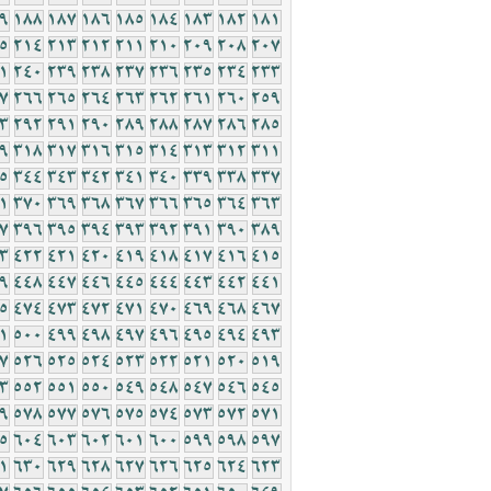
9
188
187
186
185
184
183
182
181
5
214
213
212
211
210
209
208
207
1
240
239
238
237
236
235
234
233
7
266
265
264
263
262
261
260
259
3
292
291
290
289
288
287
286
285
9
318
317
316
315
314
313
312
311
5
344
343
342
341
340
339
338
337
1
370
369
368
367
366
365
364
363
7
396
395
394
393
392
391
390
389
3
422
421
420
419
418
417
416
415
9
448
447
446
445
444
443
442
441
5
474
473
472
471
470
469
468
467
1
500
499
498
497
496
495
494
493
7
526
525
524
523
522
521
520
519
3
552
551
550
549
548
547
546
545
9
578
577
576
575
574
573
572
571
5
604
603
602
601
600
599
598
597
1
630
629
628
627
626
625
624
623