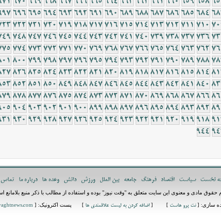
671
670
669
668
667
666
665
664
663
662
661
660
659
658
65
697
696
695
694
693
692
691
690
689
688
687
686
685
684
68
723
722
721
720
719
718
717
716
715
714
713
712
711
710
70
749
748
747
746
745
744
743
742
741
740
739
738
737
736
73
775
774
773
772
771
770
769
768
767
766
765
764
763
762
76
801
800
799
798
797
796
795
794
793
792
791
790
789
788
78
827
826
825
824
823
822
821
820
819
818
817
816
815
814
81
853
852
851
850
849
848
847
846
845
844
843
842
841
840
83
879
878
877
876
875
874
873
872
871
870
869
868
867
866
86
905
904
903
902
901
900
899
898
897
896
895
894
893
892
89
931
930
929
928
927
926
925
924
923
922
921
920
919
918
91
944
94
ه نخست
سیاست
اقتصاد
فرهنگ
جامعه
بین الملل
ورزش
دانش
وعده ها
درباره ما
تماس ب
 حقوق مادی و معنوی این سایت متعلق به "وقت نیوز" بوده و استفاده از مطالب با ذکر منبع بلامانع 
اده سازی: [
] [
] پست اکترونیک: [
نت پرو هاست
اضافه کردن به لیست علاقمندی ها
aghtnews.com