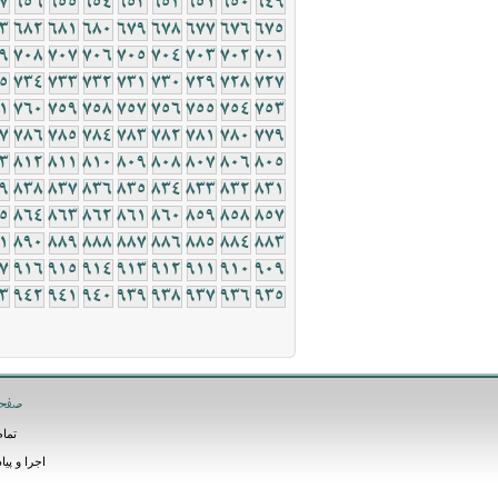
7
656
655
654
653
652
651
650
649
3
682
681
680
679
678
677
676
675
9
708
707
706
705
704
703
702
701
5
734
733
732
731
730
729
728
727
1
760
759
758
757
756
755
754
753
7
786
785
784
783
782
781
780
779
3
812
811
810
809
808
807
806
805
9
838
837
836
835
834
833
832
831
5
864
863
862
861
860
859
858
857
1
890
889
888
887
886
885
884
883
7
916
915
914
913
912
911
910
909
3
942
941
940
939
938
937
936
935
صفح
تمام
اجرا و پی