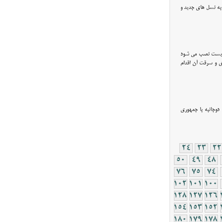
ی به نسل های جدید و
یط زیست نصب می شود
زی و سرقت آن اقدام
 دوجانبه با جمهوری
24
23
22
50
49
48
76
75
74
102
101
100
128
127
126
154
153
152
180
179
178