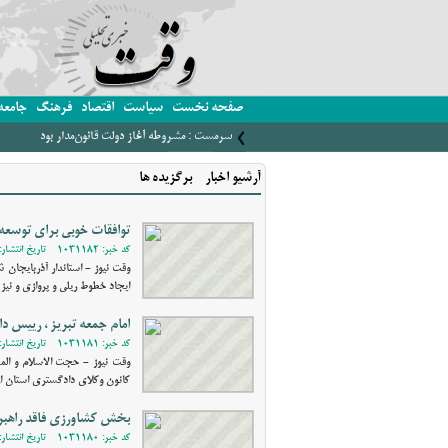
صفحه نخست
سیاست
اقتصاد
فرهنگ
جامعه
سرمست : مشروطه آغاز دولت قانون‌مدار بود
آرشیو اخبار - برگزیده ها
توافقات خوبی برای توسعه 
کد خبر: 1031182 - تاریخ انتشار: 1400/11/06 17:15
وقت نیوز - استاندار آذربایجان 
ایجاد خطوط ریلی و پروازی و نی
امام جمعه تبریز ، رییس 
کد خبر: 1031181 - تاریخ انتشار: 1400/11/05 16:17
وقت نیوز - حجت الاسلام و الم
کانون وکلای دادگستری استان از
بخش کشاورزی فاقد راهبر
کد خبر: 1031180 - تاریخ انتشار: 1400/11/05 13:47