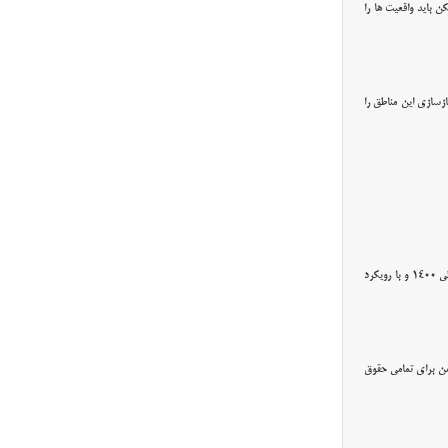
 باید واقعیت ها را
زسازی این مناطق را
وقت نیوز - رییس ستاد دهه فجر آذربایجان شرقی اعلام کرد : جشن های بزرگداشت سالگرد انقلاب اسلامی امسال با شعار محوری جشن ملی 1400 و با رویکرد
من برای تمامی حقوق