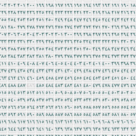
203
202
201
200
199
198
197
196
195
194
193
192
191
190
18
229
228
227
226
225
224
223
222
221
220
219
218
217
216
21
255
254
253
252
251
250
249
248
247
246
245
244
243
242
24
281
280
279
278
277
276
275
274
273
272
271
270
269
268
26
307
306
305
304
303
302
301
300
299
298
297
296
295
294
29
333
332
331
330
329
328
327
326
325
324
323
322
321
320
31
359
358
357
356
355
354
353
352
351
350
349
348
347
346
34
385
384
383
382
381
380
379
378
377
376
375
374
373
372
37
411
410
409
408
407
406
405
404
403
402
401
400
399
398
39
437
436
435
434
433
432
431
430
429
428
427
426
425
424
42
463
462
461
460
459
458
457
456
455
454
453
452
451
450
44
489
488
487
486
485
484
483
482
481
480
479
478
477
476
47
515
514
513
512
511
510
509
508
507
506
505
504
503
502
50
541
540
539
538
537
536
535
534
533
532
531
530
529
528
52
567
566
565
564
563
562
561
560
559
558
557
556
555
554
55
593
592
591
590
589
588
587
586
585
584
583
582
581
580
57
619
618
617
616
615
614
613
612
611
610
609
608
607
606
60
645
644
643
642
641
640
639
638
637
636
635
634
633
632
63