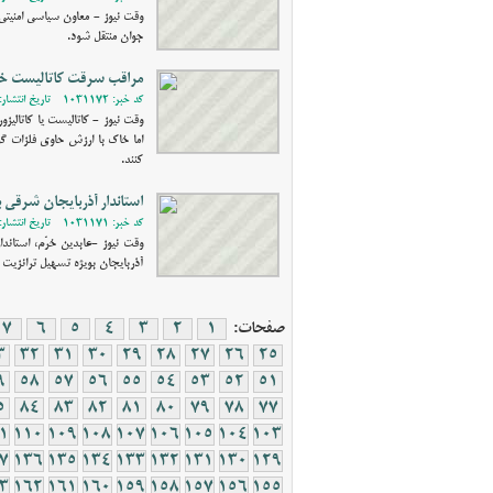
وقت نیوز - معاون سیاسی امنیتی 
جوان منتقل شود.
مراقب سرقت کاتالیست خود
کد خبر: 1031172 - تاریخ انتشار: 1400/11/04 17:13
وقت نیوز - کاتالیست یا کاتال
اما خاک با ارزش حاوی فلزات گر
کنند.
استاندار آذربایجان شرقی ب
کد خبر: 1031171 - تاریخ انتشار: 1400/11/04 16:54
وقت نیوز -عابدین خرّم، استاند
آذربایجان بویژه تسهیل ترانزیت 
صفحات:
1
2
3
4
5
6
7
3
32
31
30
29
28
27
26
25
9
58
57
56
55
54
53
52
51
5
84
83
82
81
80
79
78
77
1
110
109
108
107
106
105
104
103
7
136
135
134
133
132
131
130
129
3
162
161
160
159
158
157
156
155