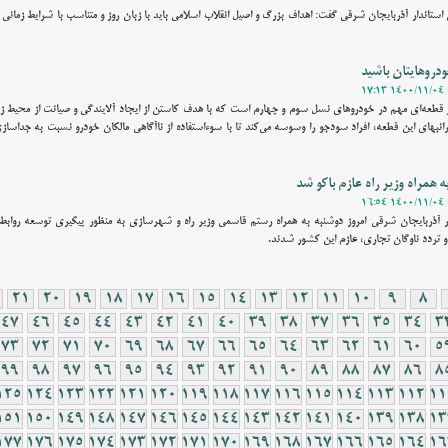
استاندار آذربایجان‌ شرقی گفت: اهداف بزرگ و اصیل انقلاب اسلامی باید با زبان روز و متناسب با شرایط زمان
روهایتان باشید
یزور قطعه‌ای مهم در خودروهای نسل سوم و چهارم است که با هدف کاستن از ایجاد آلایندگی و صیانت از مح
انبهای این قطعه، افراد سودجو را وسوسه می‌کند تا با سوءاستفاده از ناآگاهی مالکان خودرو نسبت به جداسا
ه همراه وزیر راه عازم باکو شد
ار آذربایجان شرقی امروز دوشنبه به همراه رستم قاسمی وزیر راه و شهرسازی به منظور پیگیری توسعه روابط
و تردد ناوگان تجاری، عازم این کشور شدند.
21
20
19
18
17
16
15
14
13
12
11
10
9
8
47
46
45
44
43
42
41
40
39
38
37
36
35
34
3
73
72
71
70
69
68
67
66
65
64
63
62
61
60
5
99
98
97
96
95
94
93
92
91
90
89
88
87
86
8
125
124
123
122
121
120
119
118
117
116
115
114
113
112
11
151
150
149
148
147
146
145
144
143
142
141
140
139
138
13
177
176
175
174
173
172
171
170
169
168
167
166
165
164
16