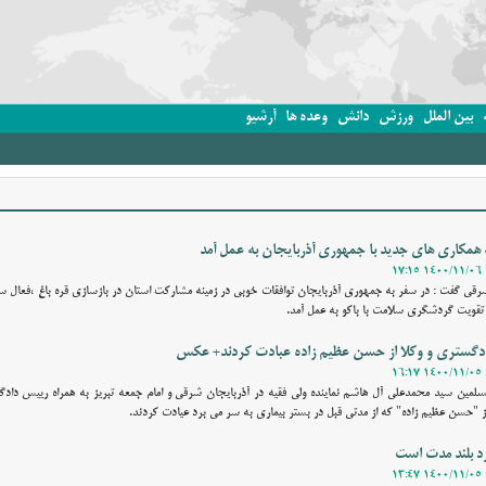
بین الملل
ورزش
دانش
وعده ها
آرشیو
همکاری های جدید با جمهوری آذربایجان به عمل آمد
شرقی گفت : در سفر به جمهوری آذربایجان توافقات خوبی در زمینه مشارکت استان در بازسازی قره باغ ،‌فعال سا
ز تقویت گردشگری سلامت با باکو به عمل آمد.
دادگستری و وکلا از حسن عظیم زاده عبادت کردند+ عکس
سلمین سید محمدعلی آل هاشم نماینده ولی فقیه در آذربایجان شرقی و امام جمعه تبریز به همراه رییس داد
 "حسن عظیم زاده" که از مدتی قبل در بستر بیماری به سر می برد عیادت کردند.
د بلند مدت است