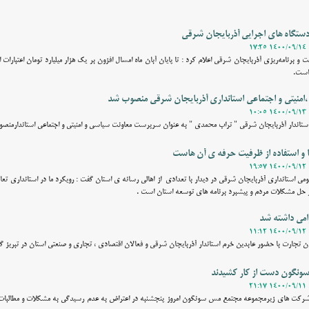
دستگاه های اجرایی آذربایجان شرقی
 برنامه‌ریزی آذربایجان شرقی اعلام کرد : تا پایان آبان ماه امسال افزون بر یک هزار میلیارد تومان اعتبارات 
منیتی و اجتماعی استانداری آذربایجان شرقی منصوب شد
م استاندار آذربایجان شرقی " تراب محمدی " به عنوان سرپرست معاونت سیاسی و امنیتی و اجتماعی استاندارمنص
ها و استفاده از ظرفیت حرفه ی آن هاست
می استانداری آذربایجان شرقی در دیدار با تعدادی از اهالی رسانه ی استان گفت : رویکرد ما در استانداری تعام
در حل مشکلات مردم و پیشبرد برنامه های توسعه استان است .
امی داشته شد
ن تجارت با حضور عابدین خرم استاندار آذربایجان شرقی و فعالان اقتصادی ، تجاری و صنعتی استان در تبریز گ
نگون دست از کار کشیدند
 شرکت های زیرمجموعه مجتمع مس سونگون امروز پنجشنبه در اعتراض به عدم رسیدگی به مشکلات و مطالبا