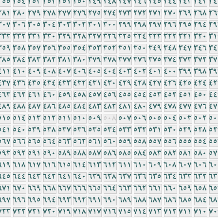
255
254
253
252
251
250
249
248
247
246
245
244
243
242
24
281
280
279
278
277
276
275
274
273
272
271
270
269
268
26
307
306
305
304
303
302
301
300
299
298
297
296
295
294
29
333
332
331
330
329
328
327
326
325
324
323
322
321
320
31
359
358
357
356
355
354
353
352
351
350
349
348
347
346
34
385
384
383
382
381
380
379
378
377
376
375
374
373
372
37
411
410
409
408
407
406
405
404
403
402
401
400
399
398
39
437
436
435
434
433
432
431
430
429
428
427
426
425
424
42
463
462
461
460
459
458
457
456
455
454
453
452
451
450
44
489
488
487
486
485
484
483
482
481
480
479
478
477
476
47
515
514
513
512
511
510
509
508
507
506
505
504
503
502
50
541
540
539
538
537
536
535
534
533
532
531
530
529
528
52
567
566
565
564
563
562
561
560
559
558
557
556
555
554
55
593
592
591
590
589
588
587
586
585
584
583
582
581
580
57
619
618
617
616
615
614
613
612
611
610
609
608
607
606
60
645
644
643
642
641
640
639
638
637
636
635
634
633
632
63
671
670
669
668
667
666
665
664
663
662
661
660
659
658
65
697
696
695
694
693
692
691
690
689
688
687
686
685
684
68
723
722
721
720
719
718
717
716
715
714
713
712
711
710
70