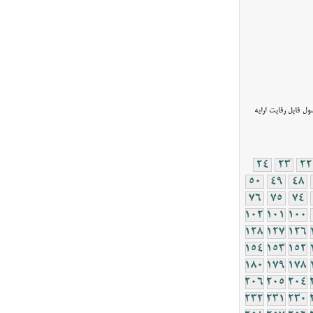
ل قابل رقابت ارایه
24
23
22
50
49
48
76
75
74
102
101
100
128
127
126
154
153
152
180
179
178
206
205
204
232
231
230