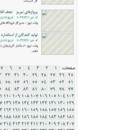
کار کشیدند.
پروازهای تبریز - نجف آغا
کد خبر: 1029936 - تاریخ انتشار: 1400/09/11 17:27
وقت نیوز - مدیرکل فرودگاه‌ های 
تولید کنندگان از استاندارد
کد خبر: 1029935 - تاریخ انتشار: 1400/09/11 17:07
وقت نیوز- استاندار آذربایجان 
دهند.
صفحات:
1
2
3
4
5
6
7
3
32
31
30
29
28
27
26
25
9
58
57
56
55
54
53
52
51
5
84
83
82
81
80
79
78
77
1
110
109
108
107
106
105
104
103
7
136
135
134
133
132
131
130
129
3
162
161
160
159
158
157
156
155
9
188
187
186
185
184
183
182
181
5
214
213
212
211
210
209
208
207