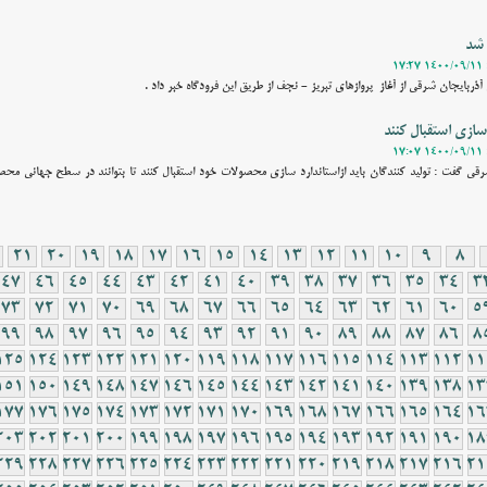
 شد
آذربایجان‌ شرقی از آغاز پروازهای تبریز - نجف از طریق این فرودگاه خبر داد .
 سازی استقبال کنند
شرقی گفت : تولید کنندگان باید ازاستاندارد سازی محصولات خود استقبال کنند تا بتوانند در سطح جهانی محصو
21
20
19
18
17
16
15
14
13
12
11
10
9
8
47
46
45
44
43
42
41
40
39
38
37
36
35
34
3
73
72
71
70
69
68
67
66
65
64
63
62
61
60
5
99
98
97
96
95
94
93
92
91
90
89
88
87
86
8
125
124
123
122
121
120
119
118
117
116
115
114
113
112
11
151
150
149
148
147
146
145
144
143
142
141
140
139
138
13
177
176
175
174
173
172
171
170
169
168
167
166
165
164
16
203
202
201
200
199
198
197
196
195
194
193
192
191
190
18
229
228
227
226
225
224
223
222
221
220
219
218
217
216
21