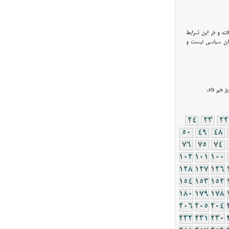
ند و در این شرایط
ریان سیاسی نیست و
 خبر داد.
24
23
22
50
49
48
76
75
74
102
101
100
128
127
126
154
153
152
180
179
178
206
205
204
232
231
230