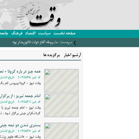
صفحه نخست
سیاست
اقتصاد
فرهنگ
جامعه
سرمست : مشروطه آغاز دولت قانون‌مدار بود
آرشیو اخبار - برگزیده ها
همه چیز در باره کرونا + تص
کد خبر: 1024838 - تاریخ انتشار: 1398/11/12 09:32
وقت نیوز - کرونا ویروس نام یک
امام جمعه تبریز : از برگ
کد خبر: 1024836 - تاریخ انتشار: 1398/11/11 15:28
وقت نیوز - امام جمعه تبریز ب
گردشگران چینی برگزار شود ، ش
بستری شدن دو تبعه چینی 
کد خبر: 1024835 - تاریخ انتشار: 1398/11/10 20:45
وقت نیوز - دانشگاه علوم پزشکى