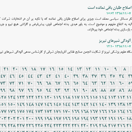
صلاح طلبان باقی نمانده است
ر مسائل سیاسی معتقد است چیزی برای اصلاح‌ طلبان باقی نمانده که با تکیه بر آن در انتخابات شرکت کن
سالبه به انتفاع مفهوم و موضوع است. به باور عبدی بدنه اجتماعی قوی، پیش‌فرض و گارانتی هیچ نیرو و ج
به بازسازی بدنه اجتماعی خود بپردازند.
آلودگی شیرهای تبریز
نشگاه علوم پزشکی تبریز از شکایت انجمن صنایع غذایی آذربایجان شرقی از کارشناس مدعی آلودگی شیرهای تبریز
21
20
19
18
17
16
15
14
13
12
11
10
9
8
47
46
45
44
43
42
41
40
39
38
37
36
35
34
3
73
72
71
70
69
68
67
66
65
64
63
62
61
60
5
99
98
97
96
95
94
93
92
91
90
89
88
87
86
8
125
124
123
122
121
120
119
118
117
116
115
114
113
112
11
151
150
149
148
147
146
145
144
143
142
141
140
139
138
13
177
176
175
174
173
172
171
170
169
168
167
166
165
164
16
203
202
201
200
199
198
197
196
195
194
193
192
191
190
18
229
228
227
226
225
224
223
222
221
220
219
218
217
216
21