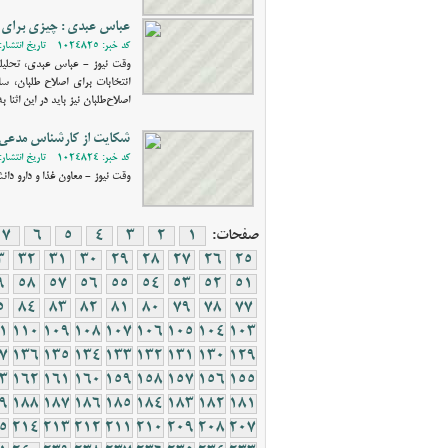
عباس عبدی : چیزی برای ا
کد خبر: 1024825 - تاریخ انتشار: 1398/11/07 15:52
وقت نیوز - عباس عبدی، تحلیلگ
انتخابات برای اصلاح‌ طلبان، 
اصلاح‌طلبان نیز باید در این اثنا 
شکایت از کارشناس مدعی 
کد خبر: 1024824 - تاریخ انتشار: 1398/11/07 12:10
وقت نیوز - معاون غذا و دارو دا
صفحات:
1
2
3
4
5
6
7
3
32
31
30
29
28
27
26
25
9
58
57
56
55
54
53
52
51
5
84
83
82
81
80
79
78
77
1
110
109
108
107
106
105
104
103
7
136
135
134
133
132
131
130
129
3
162
161
160
159
158
157
156
155
9
188
187
186
185
184
183
182
181
5
214
213
212
211
210
209
208
207