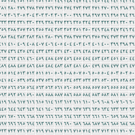
255
254
253
252
251
250
249
248
247
246
245
244
243
242
24
281
280
279
278
277
276
275
274
273
272
271
270
269
268
26
307
306
305
304
303
302
301
300
299
298
297
296
295
294
29
333
332
331
330
329
328
327
326
325
324
323
322
321
320
31
359
358
357
356
355
354
353
352
351
350
349
348
347
346
34
385
384
383
382
381
380
379
378
377
376
375
374
373
372
37
411
410
409
408
407
406
405
404
403
402
401
400
399
398
39
437
436
435
434
433
432
431
430
429
428
427
426
425
424
42
463
462
461
460
459
458
457
456
455
454
453
452
451
450
44
489
488
487
486
485
484
483
482
481
480
479
478
477
476
47
515
514
513
512
511
510
509
508
507
506
505
504
503
502
50
541
540
539
538
537
536
535
534
533
532
531
530
529
528
52
567
566
565
564
563
562
561
560
559
558
557
556
555
554
55
593
592
591
590
589
588
587
586
585
584
583
582
581
580
57
619
618
617
616
615
614
613
612
611
610
609
608
607
606
60
645
644
643
642
641
640
639
638
637
636
635
634
633
632
63
671
670
669
668
667
666
665
664
663
662
661
660
659
658
65
697
696
695
694
693
692
691
690
689
688
687
686
685
684
68
723
722
721
720
719
718
717
716
715
714
713
712
711
710
70