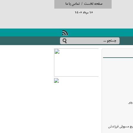
صفحه نخست
/
تماس با ما
15 مرداد 1405
اد.
هیج مسوولی فرزندش