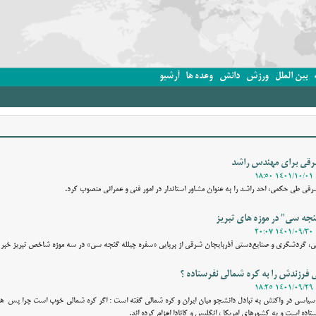
بین الملل
ورزش
دانش
وعده ها
آرشیو
شرقی برای مهندس راشد
شرقی طی حکمی، احد راشد را به عنوان مشاور استاندار در امور فنی و عمرانی منصوب کرد.
ئجه سی" در موزه های تبریز
ی، گردشگری و صنایع‌دستی آذربایجان شرقی از برپایی «سفره چیلله گئجه سی» در سه موزه شاخص تبریز خبر د
ی فرزندش را به کره شمالی نفرستاده ؟
ل سیاسی در واکنش به تبادل دانشجو میان ایران و کره شمالی گفته است : اگر کره شمالی خوب است چرا پس 
اده است و به کشورهای امریکا ،‌ انگلیس و کانادا اعزام کرده اند.