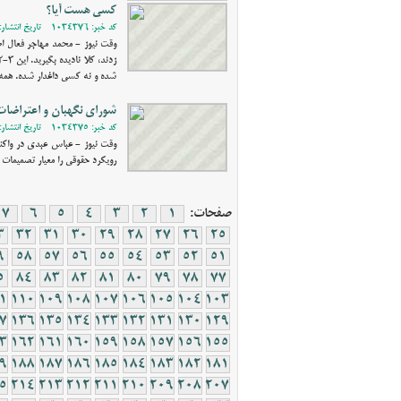
كسي هست آيا؟
کد خبر: 1034376 - تاریخ انتشار: 1401/09/15 10:38
شده و نه كسي داغدار شده. همه 
شورای نگهبان و اعتراضات
کد خبر: 1034375 - تاریخ انتشار: 1401/09/14 18:33
وقت نیوز - عباس عبدی در واک
رويكرد حقوقي را معيار تصميمات 
صفحات:
1
2
3
4
5
6
7
3
32
31
30
29
28
27
26
25
9
58
57
56
55
54
53
52
51
5
84
83
82
81
80
79
78
77
1
110
109
108
107
106
105
104
103
7
136
135
134
133
132
131
130
129
3
162
161
160
159
158
157
156
155
9
188
187
186
185
184
183
182
181
5
214
213
212
211
210
209
208
207