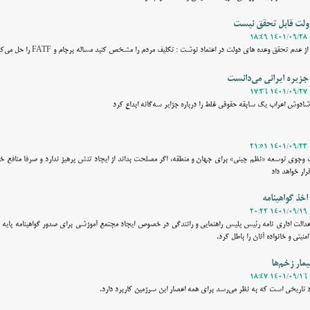
ولت قابل تحقق نیست
م تحقق وعده های دولت در اعتماد نوشت : تكليف مردم را مشخص كنيد مساله برجام و FATF را حل مي‌كنيد يا نه؟
 جزيره ايراني مي‌دانست
ادوش اعراب يك سابقه حقوقي غلط را درباره جزاير سه‌گانه ابداع كرد
جوی توسعه‌ «نظم چینی» برای جهان و منطقه، اگر مصلحت بداند از ایجاد تنش‌ پرهیز ندارد و صرفا منافع خو
رار خواهد داد
اخذ گواهینامه
دالت اداری نامه رئیس پلیس راهنمایی و رانندگی در خصوص ایجاد مجتمع آموزشی برای صدور گواهینامه پایه
نیتی و خانواده آنان را باطل کرد.
مار زخم‌ها
 تاريخي است كه به نظر مي‌رسد براي همه اعصار اين سرزمين كاربرد دارد.