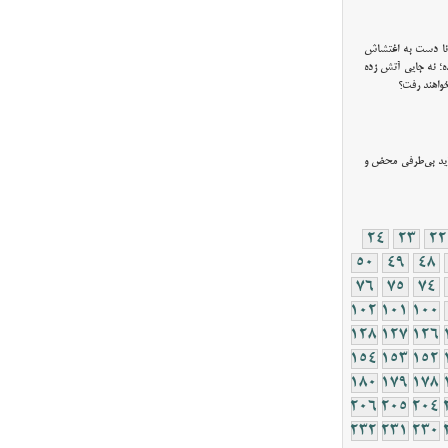
د و اعتراض كردند و احيانا دست به اغتشاش
ه ديده؛ نه جايي آتش زده
خواهند رفت؟
ايد بي‌طرفي محض و
24
23
22
50
49
48
76
75
74
102
101
100
128
127
126
154
153
152
180
179
178
206
205
204
232
231
230