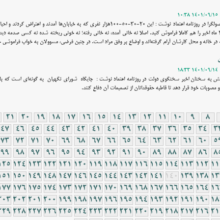
وقت نیوز - محمد مهاجر فعال اصولگرا در روزنامه اعتماد نوشت : اين 20-30-50-100هزار نفري كه به خيابان‌ها آمدن
زدند، كلا ناديده بگيريد. اين 3-2 ماه اخير را هم كاملا فراموش كنيد. اصلا نه خاني آمده، نه خاني رفته؛ نه خوني ريخته شده نه كسي صدم
در خانه و محل كارشان آرام گرفته‌اند و اوضاع بر وفق مراد است. در چنين فرضي، مسوولان به خواب فراموشي 
نش به سخنان اخیر سخنگوی دولت در روزنامه اعتماد نوشت : جايگاه شورای نگهبان به گونه‌اي است كه ب
و مصوبات خود قرار دهد تا قاطبه حقوقدانان از تصميمات آن دفاع كنند.
21
20
19
18
17
16
15
14
13
12
11
10
9
8
47
46
45
44
43
42
41
40
39
38
37
36
35
34
3
73
72
71
70
69
68
67
66
65
64
63
62
61
60
5
99
98
97
96
95
94
93
92
91
90
89
88
87
86
8
125
124
123
122
121
120
119
118
117
116
115
114
113
112
11
151
150
149
148
147
146
145
144
143
142
141
140
139
138
13
177
176
175
174
173
172
171
170
169
168
167
166
165
164
16
203
202
201
200
199
198
197
196
195
194
193
192
191
190
18
229
228
227
226
225
224
223
222
221
220
219
218
217
216
21