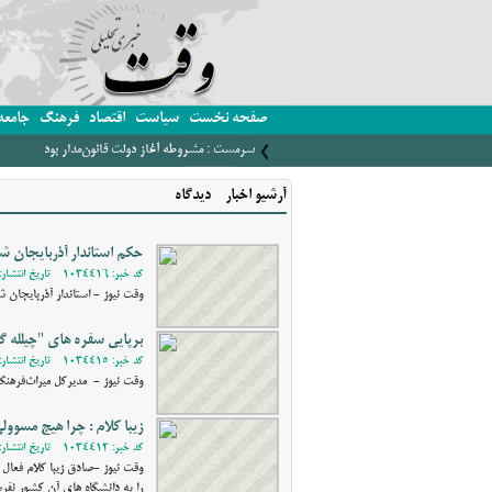
صفحه نخست
سیاست
اقتصاد
فرهنگ
جامعه
سرمست : مشروطه آغاز دولت قانون‌مدار بود
آرشیو اخبار - دیدگاه
حکم استاندار آذربایجان 
کد خبر: 1034416 - تاریخ انتشار: 1401/10/01 18:50
وقت نیوز - استاندار آذربایجان 
برپایی سفره های "چیلله گ
کد خبر: 1034415 - تاریخ انتشار: 1401/09/30 20:07
وقت نیوز - مدیرکل میراث‌فرهنگ
زیبا کلام : چرا هیج مسوول
کد خبر: 1034412 - تاریخ انتشار: 1401/09/29 18:25
وقت نیوز -صادق زیبا کلام فعا
را به دانشگاه های آن کشور نفرست