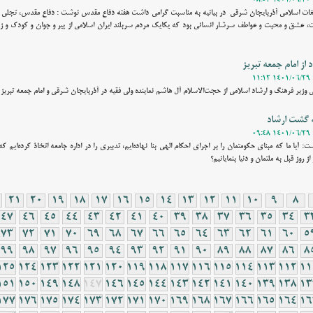
غات اسلامی آذربایجان شرقی در بیانیه به مناسبت گرامی داشت هفته دفاع مقدس نوشت : دفاع مقدس، تجلی گاه 
، عشق و محبت و عواطف سرشار انسانی بود که یکایک مردم سربلند ایران اسلامی از پیر و جوان و کودک و ز
از امام جمعه تبریز
زیر فرهنگ و ارشاد اسلامی از حجت‌الاسلام آل هاشم نماینده ولی فقیه در آذربایجان شرقی و امام جمعه تبریز 
ه گشت ارشاد
: آیا ما که مبنای حکومتمان را بر اجرای احکام الهی بنا نهاده‌ایم، تدبیری را در اداره جامعه اتخاذ کرده‌ایم که
ز روز قبل به ملتمان و دنیا بنمایانیم؟
21
20
19
18
17
16
15
14
13
12
11
10
9
8
47
46
45
44
43
42
41
40
39
38
37
36
35
34
3
73
72
71
70
69
68
67
66
65
64
63
62
61
60
5
99
98
97
96
95
94
93
92
91
90
89
88
87
86
8
125
124
123
122
121
120
119
118
117
116
115
114
113
112
11
151
150
149
148
147
146
145
144
143
142
141
140
139
138
13
177
176
175
174
173
172
171
170
169
168
167
166
165
164
16