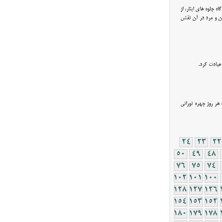
جلوه های ایثار، از
ن و مرد در آن نقش
عیادت کرد.
 هر روز چهره نورانی
24
23
22
50
49
48
76
75
74
102
101
100
128
127
126
154
153
152
180
179
178