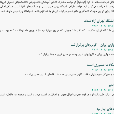
نه‌ای فرمانده معظم کل قوا (دوشنبه) در مراسم مشترک دانش آموختگی دانشجویان دانشگاههای افسری نیروه
کردند: با صراحت می‌گویم این حوادث طراحی امریکا، رژیم صهیونیستی و دنباله‌روهای آنها است. مشکل اصلی آ
یران در این حوادث کاملاً قوی ظاهر شد و در آینده نیز هر جا که لازم باشد، شجاعانه وارد میدان خواهد شد.
نشگاه تهران آزاد شدند
وقت نیوز - پیگیری‌ها از مسوولان دانشگاه تهران حاکیست که اکثر دانشجویانی که در روز چهارشنبه ۳۰
ری ایران - آذربایجان برگزار شد
ه سواری ایران - آذربایجان امروز جمعه در مسیر تبریز - جلفا برگزار شد.
گاه ها حضوری است
م و مدیرکل حوزه وزارتی، گفت: کلاس‌های درس همه دانشگاه‌های کشور حضوری است.
اخیر
 ایران طی بیانیه ای، هرگونه تخریب اموال عمومی و اختلال در امنیت مردم و کشور و هجمه به حافظان امن
ای ایثار بود