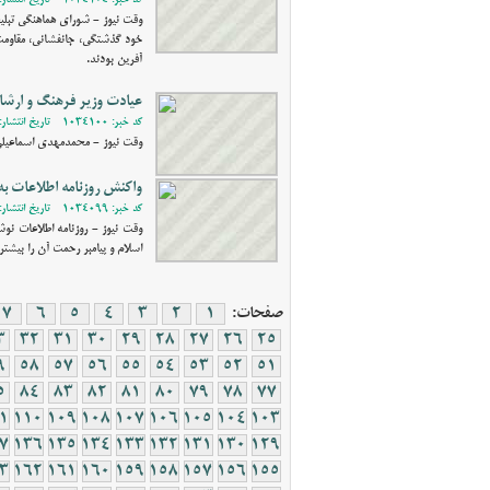
کد خبر: 1034104 - تاریخ انتشار: 1401/06/30 08:53
وقت نیوز - شورای هماهنگی تبلی
خود گذشتگی، جانفشانی، مقاومت
آفرین بودند.
عیادت وزیر فرهنگ و ارشاد 
کد خبر: 1034100 - تاریخ انتشار: 1401/06/29 11:12
وقت نیوز - محمدمهدی اسماعیلی و
واکنش روزنامه اطلاعات ب
کد خبر: 1034099 - تاریخ انتشار: 1401/06/29 09:48
وقت نیوز - روزنامه اطلاعات نوشت
اسلام و پیامبر رحمت آن را بیشتر ا
صفحات:
1
2
3
4
5
6
7
3
32
31
30
29
28
27
26
25
9
58
57
56
55
54
53
52
51
5
84
83
82
81
80
79
78
77
1
110
109
108
107
106
105
104
103
7
136
135
134
133
132
131
130
129
3
162
161
160
159
158
157
156
155