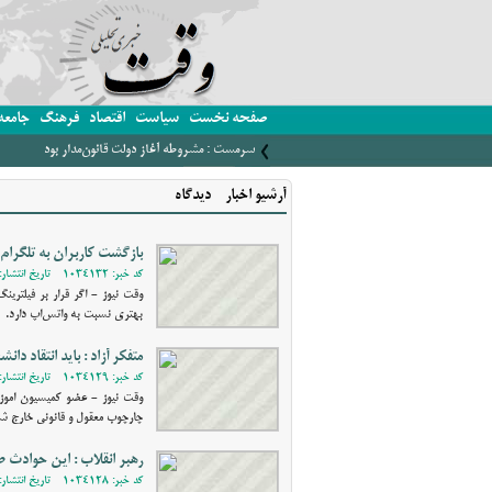
صفحه نخست
سیاست
اقتصاد
فرهنگ
جامعه
سرمست : مشروطه آغاز دولت قانون‌مدار بود
آرشیو اخبار - دیدگاه
بازگشت کاربران به تلگرام
کد خبر: 1034132 - تاریخ انتشار: 1401/07/12 11:22
وقت نیوز - اگر قرار بر فیلترینگ
بهتری نسبت به واتس‌اپ دارد.
متفکر آزاد : باید انتقاد دان
کد خبر: 1034129 - تاریخ انتشار: 1401/07/12 08:53
وقت نیوز - عضو کمیسیون اموزش
چارچوب معقول و قانونی خارج ش
رهبر انقلاب : این حوادث 
کد خبر: 1034128 - تاریخ انتشار: 1401/07/12 08:34