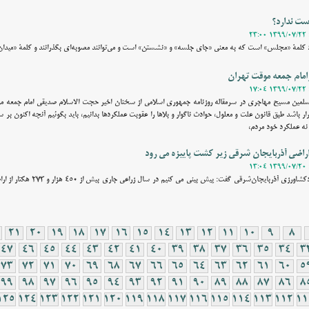
وست ندارد؟
خود کلمۀ «مجلس» است که به معنی «جای جلسه» و «نشستن» است و می‌توانند مصوبه‌ای بگذرانند و کلمۀ «میدان»
زامام جمعه موقت تهران
سلمین مسیح مهاجری در سرمقاله روزنامه جمهوری اسلامی از سخنان اخیر حجت الاسلام صدیقی امام جمعه 
رار باشد طبق قانون علت و معلول، حوادث ناگوار و بلاها را عقوبت عملکردها بدانیم، باید بگوئیم آنچه اکنون بر س
ه عملکرد خود مردم،
وقت نیوز - رییس سازمان جهادکشاورزی آذربایجان‌شرقی 
21
20
19
18
17
16
15
14
13
12
11
10
9
8
47
46
45
44
43
42
41
40
39
38
37
36
35
34
3
73
72
71
70
69
68
67
66
65
64
63
62
61
60
5
99
98
97
96
95
94
93
92
91
90
89
88
87
86
8
125
124
123
122
121
120
119
118
117
116
115
114
113
112
11