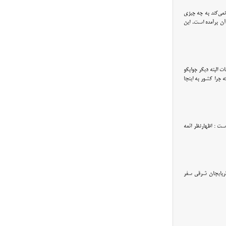
نمی‌کند به چه چیزی
آن برآمده است. این
ت البته دیگر جوابگو
د که چرا کشور به اینجا
ست : اظهارنظر ائمه
ذربایجان شرقی سفر