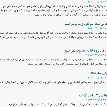
ولگرایانی که تا حد خواهان اعدام شدن و اثبات خیانت روحانی جلو رفته‌اند و هیچ دادگاهی هم از آنان سوال 
مله به کل سابقه‌ای است که از آن می‌خواهید دفاع کنید. این حمله به ساختاری است که او براساس ضوابط 
ست خودتان پای صندوق رای آمدند و آنان را حداقل در سخن ارج می‌نهید.
آدرس غلط اصولگریان به مردم است
وج تبلیغاتی ایجاد شده درباره استیضاح و اعدام روحانی همه آدرس‌های غلط اصولگرایان به مردم است. این تبلیغا
ید به جز ۲۰ درصد از مردم کشور که نگاه تندرو‌های اصولگرا را می‌پسندند، کسی این آدرس‌های غلط را نمی‌پذیرند و مردم می‌دانن
اره قره باغ دخالت محسوب نمی شود
یجان شرقی در مجلس خبرگان رهبری در واکنش به بیانیه ائمه جمعه شمال غرب کشور در باره قره باغ گفته ا
 و اسناد بین الملل، دخالت در امور کشورهای آذربایجان و ارمنستان تلقی نمی شود.
قی سفر نکنند
پزشکی تبریز از هم وطنان خواست برای حفظ جان خود شان و احترام به سلامتی شهروندان آذربایجانی به آ
عت گذشته