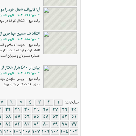
آیا قالیباف، شغل خود را د
کد خبر: 1026496 - تاریخ انتشار: 1399/07/22 23:00
وقت نیوز - اِشکال کار اما در 
انتقاد تند مسیح مهاجری ا
کد خبر: 1026488 - تاریخ انتشار: 1399/07/22 17:04
وقت نیوز - حجت الاسلام و الم
انتقاد کرده و نوشته است : اگر ق
عملکرد مسئولان و مدیران است ن
بیش از 450 هزار هکتار از اراضی آذربایجان شرقی زیر کشت پاییزه می رود
کد خبر: 1026469 - تاریخ انتشار: 1399/07/20 13:04
به زیر کشت گندم پائیزه برود.
صفحات:
1
2
3
4
5
6
7
3
32
31
30
29
28
27
26
25
9
58
57
56
55
54
53
52
51
5
84
83
82
81
80
79
78
77
1
110
109
108
107
106
105
104
103