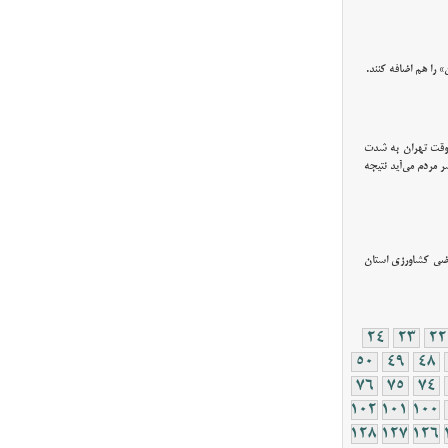
 را هم اضافه کنند.
موقت تهران به شدت
ر مردم می‌آید نتیجه
گفت: پیش بینی می کنیم در سال زراعی جاری بیش از ۴۵۰ هزار و ۲۷۳ هکتار از اراضی کشاورزی استان
24
23
22
50
49
48
76
75
74
102
101
100
128
127
126