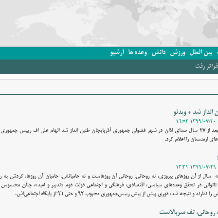
بین الملل
ورزش
دانش
وعده ها
آرشیو
انداز شد + ویدئو
وقت نیوز - برای نخستین بار بعد از 27 سال صدای اذان در شهر فضولی جمهوری آذربایجان طنین انداز شد الهام علی اف رییس جم
ای ارمنستان را اعلام کرد.
سال از آن روز‌های پیروزی، نه روحانی، روحانی آن روزهاست و نه حامیانش، حامیان آن روزها. گردش به
و ناتوانی در تحقق وعده‌های سیاسی، اقتصادی، فرهنگی و اجتماعی دولت دوم «تدبیر و امید»، چنان محسوس 
 و نتیجه شد، دوری بیش از پیش رییس‌جمهوری محبوب ۹۲ و حتی ۹۶ از پایگاه اجتماعی‌اش.
ه روحانی، تف سربالاست