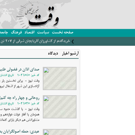
صفحه نخست
سیاست
اقتصاد
فرهنگ
جامعه
خریدگندم از کشاورزان آذربایجان شرقی از 207 تن فراتر رفت
آرشیو اخبار - دیدگاه
صدای اذان در فضولی طنین 
کد خبر: 1026545 - تاریخ انتشار: 1399/07/30 16:52
آزادسازی این شهر از اشغال نیروه
روحانی و چهار راه چه کنم!
کد خبر: 1026535 - تاریخ انتشار: 1399/07/29 13:31
وقت نیوز - با گذشت حدود سه 
همزمان با آغاز دولت دوازدهم 
مشاورانش هم دیگر یارای کتمانش را ندارند
عبدی: حمله اصولگرایان ب