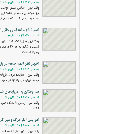
کد خبر: 1026527 - تاریخ انتشار: 1399/07/28 11:31
وقت نیوز - عباس عبدی نوشت: اص
جز خودشان حمله می‌کنند؟ این ح
حمله به مردمی است که به درخوا
استیضاح و اعدام روحانی 
کد خبر: 1026520 - تاریخ انتشار: 1399/07/27 19:14
وقت نیوز - زیباکلام گفت: «این م
نیست و شا
رسیده است.»
اظهار نظر ائمه جمعه در ب
کد خبر: 1026511 - تاریخ انتشار: 1399/07/25 18:10
وقت نیوز - نماینده مردم آذربا
جمعه دریاره قره باغ ازنظر حقوقی
هم وطنان به آذربایجان شر
کد خبر: 1026510 - تاریخ انتشار: 1399/07/25 17:38
وقت نیو - رییس دانشگاه علوم 
نکنند.
افزایش آمار مرگ و میر کرونا در 24 سا
کد خبر: 1026500 - تاریخ انتشار: 1399/07/23 18:21
وقت نیوز - کرونا در 24 ساعت گذشته به گفته سخنگوی وزارت بهداشت جان 279 تن را در کشور گرفت و چهار و 830 نفر را مبتلا کرد.