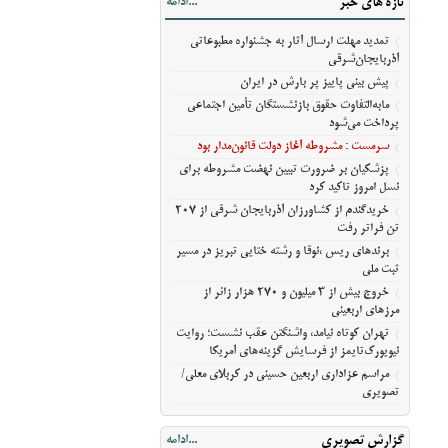
تازه های خبر
...ادامه
مسیر ثبت ملی
خروج بیش از ۳ میلیون و ۲۷۰ هزار زائر از
تمدید مهلت ارسال آثار به جشنواره مطبوعاتی
مرزهای اربعینی
آذربایجان‌شرقی
تهران کوتاه نیامد، واشنگتن عقب نشست؛
پیش‌ بینی پاییز پر بارش در ایران
روایت نیویورک‌تایمز از فرسایش گزینه‌های
مابه‌التفاوت حقوق بازنشستگان تأمین اجتماعی
آمریکا
پرداخت می‌شود
مراسم عزاداری اربعین حسینی در کربلای
سرمست : مشروطه آغاز دولت قانون‌مدار بود
معلی/تصویری
پزشکیان بر ضرورت تبیین نهضت مشروطه برای
نسل امروز تاکید کرد
خریدگندم از کشاورزان آذربایجان شرقی از 207
تن فراتر رفت
برندهای ریس ،‌نوقا و رشته ختایی تبریز در مسیر
ثبت ملی
خروج بیش از ۳ میلیون و ۲۷۰ هزار زائر از
مرزهای اربعینی
تهران کوتاه نیامد، واشنگتن عقب نشست؛ روایت
نیویورک‌تایمز از فرسایش گزینه‌های آمریکا
مراسم عزاداری اربعین حسینی در کربلای معلی/
تصویری
گزارش تصویری
...ادامه