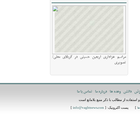
مراسم عزاداری اربعین حسینی در کربلای معلی/
تصویری
زش
دانش
وعده ها
درباره ما
تماس با ما
استفاده از مطالب با ذکر منبع بلامانع است
] پست اکترونیک: [
]
ها
info@vaghtnews.com