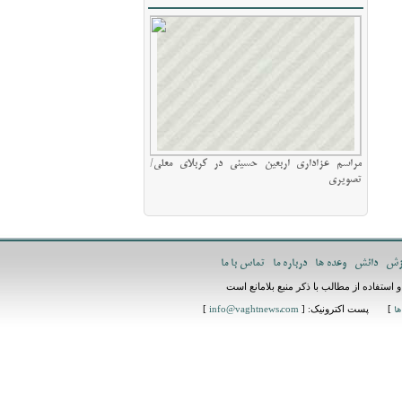
مراسم عزاداری اربعین حسینی در کربلای معلی/
تصویری
زش
دانش
وعده ها
درباره ما
تماس با ما
استفاده از مطالب با ذکر منبع بلامانع است
] پست اکترونیک: [
]
ها
info@vaghtnews.com