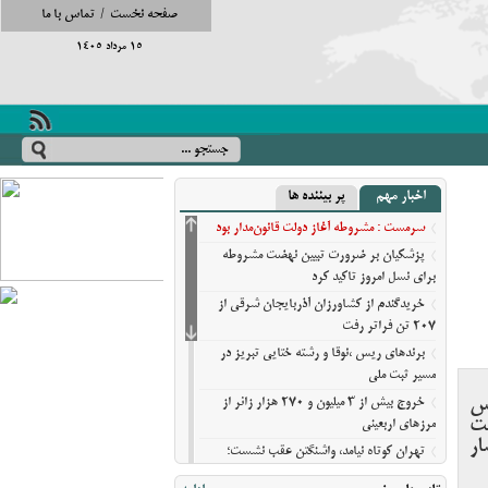
صفحه نخست
/
تماس با ما
15 مرداد 1405
اخبار مهم
پر بیننده ها
سرمست : مشروطه آغاز دولت قانون‌مدار بود
پزشکیان بر ضرورت تبیین نهضت مشروطه
برای نسل امروز تاکید کرد
خریدگندم از کشاورزان آذربایجان شرقی از
207 تن فراتر رفت
برندهای ریس ،‌نوقا و رشته ختایی تبریز در
مسیر ثبت ملی
یس
خروج بیش از ۳ میلیون و ۲۷۰ هزار زائر از
عت
مرزهای اربعینی
ار
تهران کوتاه نیامد، واشنگتن عقب نشست؛
روایت نیویورک‌تایمز از فرسایش گزینه‌های