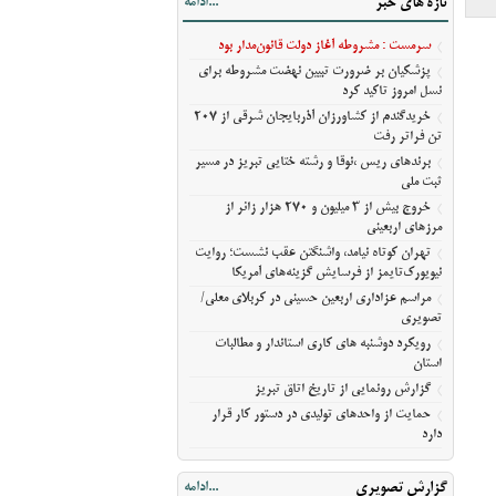
تازه های خبر
...ادامه
آمریکا
مراسم عزاداری اربعین حسینی در کربلای
سرمست : مشروطه آغاز دولت قانون‌مدار بود
معلی/تصویری
پزشکیان بر ضرورت تبیین نهضت مشروطه برای
رویکرد دوشنبه های کاری استاندار و مطالبات
نسل امروز تاکید کرد
استان
خریدگندم از کشاورزان آذربایجان شرقی از 207
گزارش رونمایی از تاریخ اتاق تبریز
تن فراتر رفت
حمایت از واحدهای تولیدی در دستور کار قرار
برندهای ریس ،‌نوقا و رشته ختایی تبریز در مسیر
ثبت ملی
دارد
خروج بیش از ۳ میلیون و ۲۷۰ هزار زائر از
مرزهای اربعینی
تهران کوتاه نیامد، واشنگتن عقب نشست؛ روایت
نیویورک‌تایمز از فرسایش گزینه‌های آمریکا
مراسم عزاداری اربعین حسینی در کربلای معلی/
تصویری
رویکرد دوشنبه های کاری استاندار و مطالبات
استان
گزارش رونمایی از تاریخ اتاق تبریز
حمایت از واحدهای تولیدی در دستور کار قرار
دارد
گزارش تصویری
...ادامه