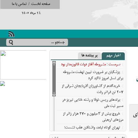
صفحه نخست
/
تماس با ما
16 مرداد 1405
اخبار مهم
پر بیننده ها
سرمست : مشروطه آغاز دولت قانون‌مدار بود
پزشکیان بر ضرورت تبیین نهضت مشروطه
ی
برای نسل امروز تاکید کرد
خریدگندم از کشاورزان آذربایجان شرقی از
207 تن فراتر رفت
برندهای ریس ،‌نوقا و رشته ختایی تبریز در
مسیر ثبت ملی
ی
خروج بیش از ۳ میلیون و ۲۷۰ هزار زائر از
مرزهای اربعینی
تهران کوتاه نیامد، واشنگتن عقب نشست؛
روایت نیویورک‌تایمز از فرسایش گزینه‌های