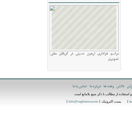
مراسم عزاداری اربعین حسینی در کربلای معلی/
تصویری
زش
دانش
وعده ها
درباره ما
تماس با ما
استفاده از مطالب با ذکر منبع بلامانع است
] پست اکترونیک: [
]
ها
info@vaghtnews.com