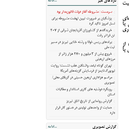
تازه های خبر
...ادامه
آمریکا
عیت
مراسم عزاداری اربعین حسینی در کربلای
سرمست : مشروطه آغاز دولت قانون‌مدار بود
معلی/تصویری
های
پزشکیان بر ضرورت تبیین نهضت مشروطه برای
رویکرد دوشنبه های کاری استاندار و مطالبات
یا
نسل امروز تاکید کرد
استان
ری
خریدگندم از کشاورزان آذربایجان شرقی از 207
گزارش رونمایی از تاریخ اتاق تبریز
تن فراتر رفت
حمایت از واحدهای تولیدی در دستور کار قرار
برندهای ریس ،‌نوقا و رشته ختایی تبریز در مسیر
از
ثبت ملی
دارد
 با
خروج بیش از ۳ میلیون و ۲۷۰ هزار زائر از
مرزهای اربعینی
تهران کوتاه نیامد، واشنگتن عقب نشست؛ روایت
نیویورک‌تایمز از فرسایش گزینه‌های آمریکا
مراسم عزاداری اربعین حسینی در کربلای معلی/
تصویری
رویکرد دوشنبه های کاری استاندار و مطالبات
استان
گزارش رونمایی از تاریخ اتاق تبریز
حمایت از واحدهای تولیدی در دستور کار قرار
دارد
گزارش تصویری
...ادامه