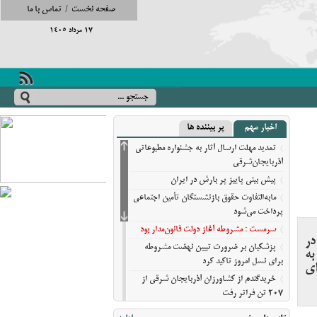
صفحه نخست
/
تماس با ما
17 مرداد 1405
اخبار مهم
پر بیننده ها
تمدید مهلت ارسال آثار به جشنواره مطبوعاتی
آذربایجان‌شرقی
پیش‌ بینی پاییز پر بارش در ایران
مابه‌التفاوت حقوق بازنشستگان تأمین اجتماعی
پرداخت می‌شود
سرمست : مشروطه آغاز دولت قانون‌مدار بود
در
پزشکیان بر ضرورت تبیین نهضت مشروطه
به
برای نسل امروز تاکید کرد
ای
خریدگندم از کشاورزان آذربایجان شرقی از
207 تن فراتر رفت
برندهای ریس ،‌نوقا و رشته ختایی تبریز در