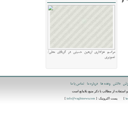
مراسم عزاداری اربعین حسینی در کربلای معلی/
تصویری
زش
دانش
وعده ها
درباره ما
تماس با ما
استفاده از مطالب با ذکر منبع بلامانع است
] پست اکترونیک: [
]
ها
info@vaghtnews.com