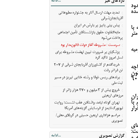
تازه های خبر
...ادامه
مسیر ثبت ملی
دود
شده
خروج بیش از ۳ میلیون و ۲۷۰ هزار زائر از
تمدید مهلت ارسال آثار به جشنواره مطبوعاتی
مرزهای اربعینی
آذربایجان‌شرقی
تهران کوتاه نیامد، واشنگتن عقب نشست؛
پیش‌ بینی پاییز پر بارش در ایران
با
روایت نیویورک‌تایمز از فرسایش گزینه‌های
مابه‌التفاوت حقوق بازنشستگان تأمین اجتماعی
ه نیز ۱۲۷ سانتی متر
آمریکا
پرداخت می‌شود
مراسم عزاداری اربعین حسینی در کربلای
سرمست : مشروطه آغاز دولت قانون‌مدار بود
میه
معلی/تصویری
پزشکیان بر ضرورت تبیین نهضت مشروطه برای
نسل امروز تاکید کرد
خریدگندم از کشاورزان آذربایجان شرقی از 207
ریاچه
تن فراتر رفت
و اکنون
برندهای ریس ،‌نوقا و رشته ختایی تبریز در مسیر
ات حفاری تونل را انجام‌ می‌دهند و قطعاً با ورود ۶۰۰
ثبت ملی
خروج بیش از ۳ میلیون و ۲۷۰ هزار زائر از
ان
مرزهای اربعینی
 با
تهران کوتاه نیامد، واشنگتن عقب نشست؛ روایت
رار
نیویورک‌تایمز از فرسایش گزینه‌های آمریکا
مراسم عزاداری اربعین حسینی در کربلای معلی/
تصویری
طرح‌های
فت:
گزارش تصویری
...ادامه
‌ و