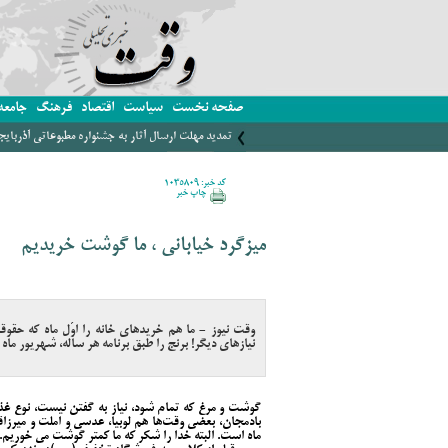
صفحه نخست
سیاست
اقتصاد
فرهنگ
جامعه
تمدید مهلت ارسال آثار به جشنواره مطبوعاتی آذربای
کد خبر: 1035809
چاپ خبر
میزگرد خیابانی ، ما گوشت خریدیم
وقت نیوز - ما هم خریدهای خانه را اوّل ماه که حق
نیازهای دیگر! برنج را طبق برنامه هر ساله، شهریور ماه
گوشت و مرغ که تمام شود، نیاز به گفتن نیست، نوع غ
بادمجان، بعضی وقت‌ها هم لوبیا، عدسی و املت و میرز
ماه است. البته خدا را شکر که ما کمتر گوشت می خوریم.