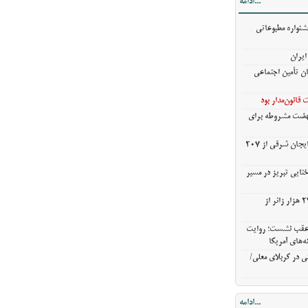
...ادامه
خروج بیش از ۳ میلیون و ۲۷۰ هزار زائر از
شنواره مطبوعاتی
ن عقب نشست؛
ایران
ش گزینه‌های
ان تأمین اجتماعی
ی در کربلای
قانون‌مدار بود
نهضت مشروطه برای
خریدگندم از کشاورزان آذربایجان شرقی از 207
ختایی تبریز در مسیر
خروج بیش از ۳ میلیون و ۲۷۰ هزار زائر از
ن عقب نشست؛ روایت
ه‌های آمریکا
ی در کربلای معلی/
...ادامه