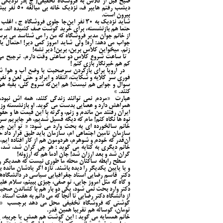
صبح قبل از کلاس به فروشگاه تخفیفی( ج )در نزدیکی خ
دیشب رفتم ه
بيرون است.
شاید نزدیک به ٣٠ نفر این‌جا جلوی فروشگاه
حتما هم بازنشسته، برای خرید گوشت صف کشیده اند. من
از خانم جوان مدیر فروشگاه که من را می شناسد می پر
جواب می دهد: آره! ولی شاید امروز کمی دیر! احتمال ی
زنم. میخواین کلاس برین، برین! دیر نشه!
تا ساعت شروع کلاس دو ساعتی وقت دارم. ترجیح می د
کم هم خبرنگار بازی کنم !
در اروپا برای بازکردن سرصحبت با وضع آب و هوا شرو
فوری سر گلایه و شکایت، انتقاد و ایراد و حتی لعن و نفری
سوال و جوابی هم نیست! هم این‌که شروع کنی، بقیه ه
کنند. »
عبارت «مردم نمی توانند زندگی کنند، همه اش نبود،
همراهش دارد و عصایی بدست می گوید. او بازنشسته وزا
ایران رفتند من ماندم و زنم، وگرنه با این قیمت ها و ح
نوه ها نگاه کنم! مام که دیگه فسیل شدیم، هر جابریم سرب
خانم سالخورده ای به بحث وارد می شود: « تو این چه
سازمان تامین اجتماعی ام، سازمان باید طبق قرار داد 
آن‌قدر که خودم و شوهرم، هردومون هم از کار افتاده ایم
خانم دیگری به کنایه می گوید : هر چی گران شد، شد، د
گران شد و بعد ارزان شد! جان آدما هم که ارزونه!
سطح رابطه ساکنان محله ما طوری نيست که همدیگر را 
و یا پایین یکدیگر را دیده باشند. تازه اگر یادشان مانده ب
دکتر قاسم رضایی استاد جغرافیایی سیاسی در دانشگاه‌ه
و گاه که مثل امروز جایی، تو صفی، چیزی ببینم، سلام علی
دکتر وارد بحث نمی شود، یکی دو بار هم با کشاندن صحبت
از دانشگاه دکتر رضایی تا آنجا که می دانم به هفت استاد ح
تومان، گوساله هم تقریبا همین قدر.
خانم همسایه می گوید : این گوشت هم همش یا چربیه، ی