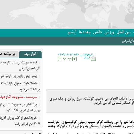
بین الملل
ورزش
دانش
وعده ها
آرشیو
جان‌شرقی
اخبار مهم
پر بیننده ها
تاریخ انتشار: 1402/11/30 09:09
ارسال
تمدید مهلت ارسال آثار به ج
آذربایجان‌شرقی
پیش‌ بینی پاییز پر بارش در 
مابه‌التفاوت حقوق بازنشستگ
پرداخت می‌شود
سرمست : مشروطه آغاز دولت ق
وقم را دادند، انجام می دهیم. گوشت، مرغ روغن و یک سری
 از همکار شمالی ام می خریم.
پزشکیان بر ضرورت تبیین 
برای نسل امروز تاکید کرد
خریدگندم از کشاورزان آذرب
ذاها خبر را می رساند. کوکو سیب زمینی، کوکوسبزی، خورشت
207 تن فراتر رفت
اقاسمی و کشک بادمجان! بستگی به روزش دارد و این‌که چندم
برندهای ریس ،‌نوقا و رشته خ