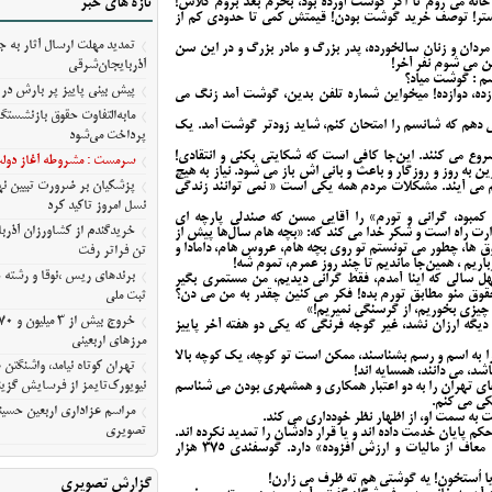
انه می روم تا اگر گوشت آورده بود، بخرم بعد بروم کلاس!
تازه های خبر
مسیر ثبت ملی
ایپر ف، نزدیک خانه بی مبالغه ۵٠ نفر بیشتر! توصف خرید گوشت بودن! قیمتش کمی تا حدودی کم از
تمدید مهلت ارسال آثار به ج
 ج ، اغلب مردان و زنان سالخورده، پدر بزرگ و مادر بزرگ و در این سن
مرزهای اربعینی
 می شوم نفر آخر!
آذربایجان‌شرقی
سم : گوشت میاد؟
تهران کوتاه نیامد، واشنگت
پیش‌ بینی پاییز پر بارش در 
ازده، دوازده! میخواین شماره تلفن بدین، گوشت آمد زنگ می
روایت نیویورک‌تایمز از فرسای
مابه‌التفاوت حقوق بازنشستگ
هم که شانسم را امتحان کنم، شاید زودتر گوشت آمد. یک
آمریکا
پرداخت می‌شود
ع می کنند. این‌جا کافی است که شکایتی بکنی و انتقادی!
مراسم عزاداری اربعین حسین
سرمست : مشروطه آغاز دولت 
ن به روز و روزگار و باعث و بانی اش باز می شود. نیاز به هیچ
معلی/تصویری
پزشکیان بر ضرورت تبیین 
م می آیند. مشکلات مردم همه یکی است « نمی توانند زندگی
نسل امروز تاکید کرد
 کمبود، گرانی و تورم» را آقایی مسن که صندلی پارچه ای
رت راه است و شکر خدا می کند که: «بچه هام سال‌ها پیش از
قوق ها، چطور می تونستم تو روی بچه هام، عروس هام، دامادا و
تن فراتر رفت
اریم ، همين‌جا ماندیم تا چند روز عمرم، تموم شه!
برندهای ریس ،‌نوقا و رشته 
ل سالی که اینا آمدم، فقط گرانی دیدیم، من مستمری بگیر
حقوق منو مطابق تورم بده! فکر می کنین چقدر به من می دن؟
ثبت ملی
، چیزی بخوریم، از گرسنگی نمیریم!»
یگه ارزان نشد، غیر گوجه فرنگی که یکی دو هفته آخر پاییز
مرزهای اربعینی
به اسم و رسم بشناسند، ممکن است تو کوچه، یک کوچه بالا
تهران کوتاه نیامد، واشنگت
اشد، می دانند، همسایه اند!
نیویورک‌تایمز از فرسایش گزین
ای تهران را به دو اعتبار همکاری و همشهری بودن می شناسم
کی می کنم.
مراسم عزاداری اربعین حسین
 به سمت او، از اظهار نظر خودداری می کند.
تصویری
کم پایان خدمت داده اند و یا قرار دادشان را تمدید نکرده اند.
گوشتی که فروشگاه تخفیفی محل می دهد برچسب « معاف از مالیات و ارزش افزوده» دارد. گوسفندی ٣٧۵ هزار
ا اُستخون! یه گوشتی هم ته ظرف می زارن!
گزارش تصویری