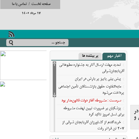
صفحه نخست
/
تماس با ما
17 مرداد 1405
اخبار مهم
پر بیننده ها
تمدید مهلت ارسال آثار به جشنواره مطبوعاتی
آذربایجان‌شرقی
پیش‌ بینی پاییز پر بارش در ایران
مابه‌التفاوت حقوق بازنشستگان تأمین اجتماعی
پرداخت می‌شود
سرمست : مشروطه آغاز دولت قانون‌مدار بود
پزشکیان بر ضرورت تبیین نهضت مشروطه
در
برای نسل امروز تاکید کرد
 و
خریدگندم از کشاورزان آذربایجان شرقی از
207 تن فراتر رفت
برندهای ریس ،‌نوقا و رشته ختایی تبریز در