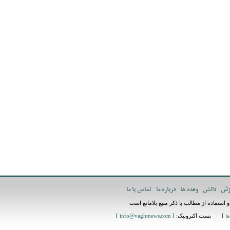
زش
دانش
وعده ها
درباره ما
تماس با ما
استفاده از مطالب با ذکر منبع بلامانع است
] پست اکترونیک: [
]
ها
info@vaghtnews.com