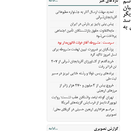
اشم
تازه های خبر
...ادامه
مسیر ثبت ملی
یان
خروج بیش از ۳ میلیون و ۲۷۰ هزار زائر از
تمدید مهلت ارسال آثار به جشنواره مطبوعاتی
یگر
مرزهای اربعینی
آذربایجان‌شرقی
 سد
تهران کوتاه نیامد، واشنگتن عقب نشست؛
پیش‌ بینی پاییز پر بارش در ایران
 به
روایت نیویورک‌تایمز از فرسایش گزینه‌های
مابه‌التفاوت حقوق بازنشستگان تأمین اجتماعی
آمریکا
پرداخت می‌شود
مراسم عزاداری اربعین حسینی در کربلای
سرمست : مشروطه آغاز دولت قانون‌مدار بود
معلی/تصویری
پزشکیان بر ضرورت تبیین نهضت مشروطه برای
نسل امروز تاکید کرد
خریدگندم از کشاورزان آذربایجان شرقی از 207
تن فراتر رفت
برندهای ریس ،‌نوقا و رشته ختایی تبریز در مسیر
ثبت ملی
خروج بیش از ۳ میلیون و ۲۷۰ هزار زائر از
مرزهای اربعینی
تهران کوتاه نیامد، واشنگتن عقب نشست؛ روایت
نیویورک‌تایمز از فرسایش گزینه‌های آمریکا
مراسم عزاداری اربعین حسینی در کربلای معلی/
تصویری
گزارش تصویری
...ادامه