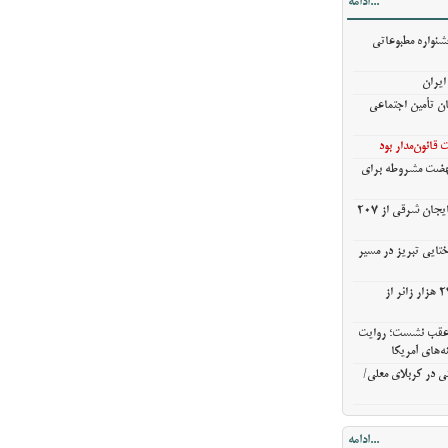
...ادامه
خروج بیش از ۳ میلیون و ۲۷۰ هزار زائر از
شنواره مطبوعاتی
ن عقب نشست؛
ایران
ش گزینه‌های
ان تأمین اجتماعی
ی در کربلای
قانون‌مدار بود
نهضت مشروطه برای
خریدگندم از کشاورزان آذربایجان شرقی از 207
ختایی تبریز در مسیر
خروج بیش از ۳ میلیون و ۲۷۰ هزار زائر از
ن عقب نشست؛ روایت
ه‌های آمریکا
ی در کربلای معلی/
...ادامه