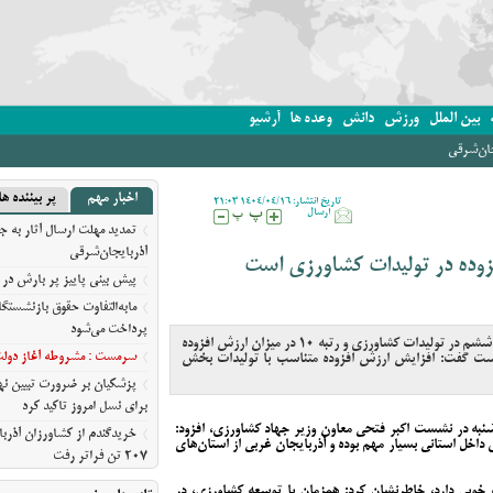
بین الملل
ورزش
دانش
وعده ها
آرشیو
جان‌شرقی
اخبار مهم
پر بیننده ها
تاریخ انتشار: 1404/04/16 21:03
ارسال
تمدید مهلت ارسال آثار به ج
آذربایجان‌شرقی
فزوده در تولیدات کشاورزی است
پیش‌ بینی پاییز پر بارش در 
مابه‌التفاوت حقوق بازنشستگ
پرداخت می‌شود
وقت نیوز - استاندار آذربایجان غربی با بیان اینکه رتبه ششم در تولیدات کشاورزی و رتبه ۱۰ در میزان ارزش افزوده
سرمست : مشروطه آغاز دولت ق
ست گفت: افزایش ارزش افزوده متناسب با تولیدات بخش
پزشکیان بر ضرورت تبیین 
برای نسل امروز تاکید کرد
وشنبه در نشست اکبر فتحی معاون وزیر جهاد کشاورزی، افزود:
خریدگندم از کشاورزان آذرب
خل استانی بسیار مهم بوده و آذربایجان غربی از استان‌های
207 تن فراتر رفت
برندهای ریس ،‌نوقا و رشته خ
ه خوبی دارد، خاطرنشان کرد: همزمان با توسعه کشاورزی، در