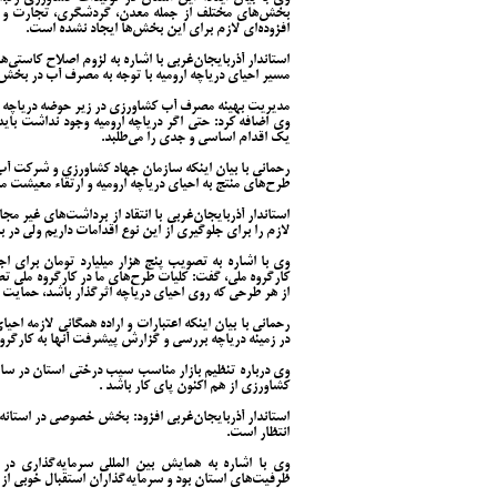
بخش‌های مختلف از جمله معدن، گردشگری، تجارت و ل
افزوده‌ای لازم برای این بخش‌ها ایجاد نشده است.
استاندار آذربایجان‌غربی با اشاره به لزوم اصلاح کاستی
مسیر احیای دریاچه ارومیه با توجه به مصرف آب در بخش
مدیریت بهینه مصرف آب کشاورزی در زیر حوضه دریاچه ا
وی اضافه کرد: حتی اگر دریاچه ارومیه وجود نداشت ب
یک اقدام اساسی و جدی را می‌طلبد.
رحمانی با بیان اینکه سازمان جهاد کشاورزی و شرکت آب 
طرح‌های منتج به احیای دریاچه ارومیه و ارتقاء معیشت م
استاندار آذربایجان‌غربی با انتقاد از برداشت‌های غیر مجاز
لازم را برای جلوگیری از این نوع اقدامات داریم ولی در 
وی با اشاره به تصویب پنج هزار میلیارد تومان برای ا
کارگروه ملی، گفت: کلیات طرح‌های ما در کارگروه ملی تص
از هر طرحی که روی احیای دریاچه اثرگذار باشد، حمایت م
در زمینه دریاچه بررسی و گزارش پیشرفت آنها به کارگرو
وی درباره تنظیم بازار مناسب سیب درختی استان در سا
کشاورزی از هم اکنون پای کار باشد .
استاندار آذربایجان‌غربی افزود: بخش خصوصی در استانه 
انتظار است.
وی با اشاره به همایش بین المللی سرمایه‌گذاری د
ظرفیت‌های استان بود و سرمایه‌گذاران استقبال خوبی از