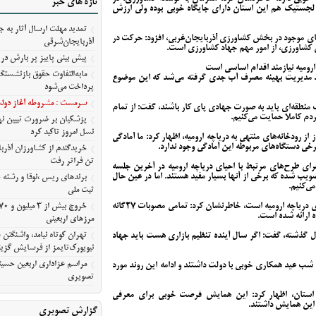
تازه های خبر
مسیر ثبت ملی
جستیک هم این استان دارای جایگاه خوبی بوده ولی ارزش
تمدید مهلت ارسال آثار به ج
‌های موجود در بخش کشاورزی آذربایجان‌غربی، افزود: حرکت در
مرزهای اربعینی
آذربایجان‌شرقی
 کشاورزی، از امور مهم جهاد کشاورزی است.
تهران کوتاه نیامد، واشنگت
پیش‌ بینی پاییز پر بارش در 
رومیه نیازمند اقدام اساسی است
روایت نیویورک‌تایمز از فرسای
مابه‌التفاوت حقوق بازنشستگ
اید مدیریت بهینه مصرف آب جدی گرفته می‌شد که این موضوع
آمریکا
پرداخت می‌شود
مراسم عزاداری اربعین حسین
سرمست : مشروطه آغاز دولت 
منطقه‌ای باید به صورت جهادی پای کار باشند، گفت: از تمام
ردم کاملا حمایت می‌کنیم.
معلی/تصویری
پزشکیان بر ضرورت تبیین 
نسل امروز تاکید کرد
 از رودخانه‌های منتهی به دریاچه ارومیه، اظهار کرد: ما آمادگی
برخی دستگاه‌های مربوطه این آمادگی وجود ندارد.
تن فراتر رفت
جرای طرح‌های مرتبط با احیای دریاچه ارومیه در آخرین جلسه
ویب شده که برخی از آنها بسیار مفید هستند. اما در عین حال
برندهای ریس ،‌نوقا و رشته 
ی‌کنیم.
ثبت ملی
رحمانی با بیان اینکه اعتبارات و اراده همگانی لازمه احیای دریاچه ارومیه است، خاطرنشان کرد: تمامی مصوبات ۲۷گانه
ه ارائه شده است.
مرزهای اربعینی
تهران کوتاه نیامد، واشنگت
ل گذشته، گفت: اگر سال آینده تنظیم بازاری هست باید جهاد
نیویورک‌تایمز از فرسایش گزین
مراسم عزاداری اربعین حسین
شب عید همکاری خوبی با دولت داشتند و ادامه این روند مورد
تصویری
ر استان، اظهار کرد: این همایش فرصت خوبی برای معرفی
 این همایش داشتند.
گزارش تصویری