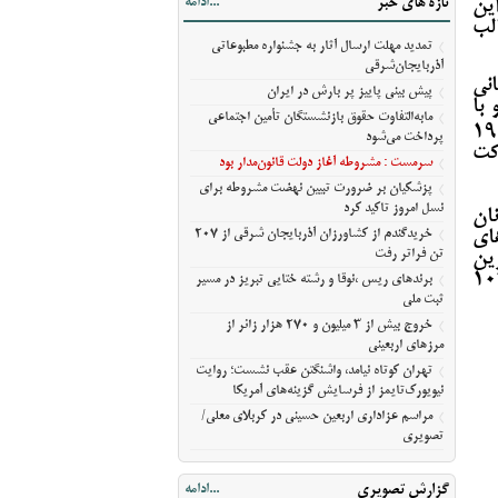
تازه های خبر
...ادامه
ین
مسیر ثبت ملی
قالب
خروج بیش از ۳ میلیون و ۲۷۰ هزار زائر از
تمدید مهلت ارسال آثار به جشنواره مطبوعاتی
مرزهای اربعینی
آذربایجان‌شرقی
اه به میزبانی
تهران کوتاه نیامد، واشنگتن عقب نشست؛
پیش‌ بینی پاییز پر بارش در ایران
با
روایت نیویورک‌تایمز از فرسایش گزینه‌های
مابه‌التفاوت حقوق بازنشستگان تأمین اجتماعی
ان پیروزی" و با شعار "ایمان، ایستادگی، اقتدار" با ۱۹۴
آمریکا
پرداخت می‌شود
شرکت
مراسم عزاداری اربعین حسینی در کربلای
سرمست : مشروطه آغاز دولت قانون‌مدار بود
معلی/تصویری
پزشکیان بر ضرورت تبیین نهضت مشروطه برای
نسل امروز تاکید کرد
ان
خریدگندم از کشاورزان آذربایجان شرقی از 207
های
تن فراتر رفت
بحرین
 چهار رویداد ۱۴۴ مدال طلا، ۱۳۹ مدال نقره و ۱۰۷
برندهای ریس ،‌نوقا و رشته ختایی تبریز در مسیر
ثبت ملی
خروج بیش از ۳ میلیون و ۲۷۰ هزار زائر از
مرزهای اربعینی
تهران کوتاه نیامد، واشنگتن عقب نشست؛ روایت
نیویورک‌تایمز از فرسایش گزینه‌های آمریکا
مراسم عزاداری اربعین حسینی در کربلای معلی/
تصویری
گزارش تصویری
...ادامه