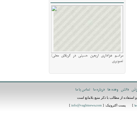
مراسم عزاداری اربعین حسینی در کربلای معلی/
تصویری
زش
دانش
وعده ها
درباره ما
تماس با ما
استفاده از مطالب با ذکر منبع بلامانع است
] پست اکترونیک: [
]
ها
info@vaghtnews.com