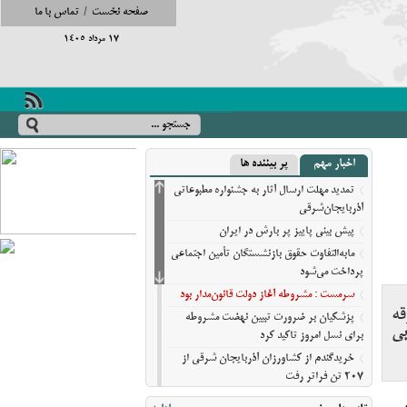
صفحه نخست
/
تماس با ما
17 مرداد 1405
اخبار مهم
پر بیننده ها
تمدید مهلت ارسال آثار به جشنواره مطبوعاتی
آذربایجان‌شرقی
پیش‌ بینی پاییز پر بارش در ایران
مابه‌التفاوت حقوق بازنشستگان تأمین اجتماعی
پرداخت می‌شود
سرمست : مشروطه آغاز دولت قانون‌مدار بود
قه
پزشکیان بر ضرورت تبیین نهضت مشروطه
بی
برای نسل امروز تاکید کرد
خریدگندم از کشاورزان آذربایجان شرقی از
207 تن فراتر رفت
برندهای ریس ،‌نوقا و رشته ختایی تبریز در