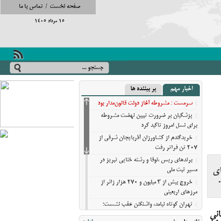
صفحه نخست
/
تماس با ما
15 مرداد 1405
اخبار مهم
پر بیننده ها
سرمست : مشروطه آغاز دولت قانون‌مدار بود
پزشکیان بر ضرورت تبیین نهضت مشروطه
برای نسل امروز تاکید کرد
خریدگندم از کشاورزان آذربایجان شرقی از
207 تن فراتر رفت
برندهای ریس ،‌نوقا و رشته ختایی تبریز در
ای
مسیر ثبت ملی
خروج بیش از ۳ میلیون و ۲۷۰ هزار زائر از
مرزهای اربعینی
تهران کوتاه نیامد، واشنگتن عقب نشست؛
انی
روایت نیویورک‌تایمز از فرسایش گزینه‌های