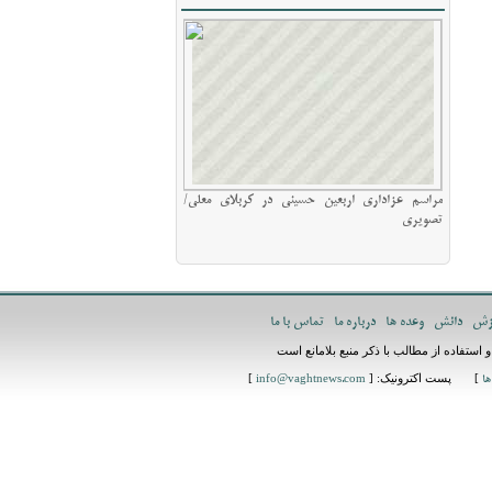
مراسم عزاداری اربعین حسینی در کربلای معلی/
تصویری
زش
دانش
وعده ها
درباره ما
تماس با ما
استفاده از مطالب با ذکر منبع بلامانع است
] پست اکترونیک: [
]
ها
info@vaghtnews.com