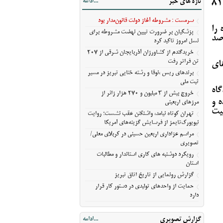
تازه های خبر
...ادامه
مورد اشاره در مجموع 241 هزار و 354 مسافرداخلی و خارجی با دو هزار و 81
آمریکا
مراسم عزاداری اربعین حسینی در کربلای
سرمست : مشروطه آغاز دولت قانون‌مدار بود
معلی/تصویری
را
پزشکیان بر ضرورت تبیین نهضت مشروطه برای
قایسه با مدت مشابه سال قبل از 33 درصد
رویکرد دوشنبه های کاری استاندار و مطالبات
نسل امروز تاکید کرد
استان
خریدگندم از کشاورزان آذربایجان شرقی از 207
گزارش رونمایی از تاریخ اتاق تبریز
تن فراتر رفت
ای
حمایت از واحدهای تولیدی در دستور کار قرار
برندهای ریس ،‌نوقا و رشته ختایی تبریز در مسیر
ثبت ملی
دارد
گاه
خروج بیش از ۳ میلیون و ۲۷۰ هزار زائر از
اتی بوده و
مرزهای اربعینی
میت
تهران کوتاه نیامد، واشنگتن عقب نشست؛ روایت
نیویورک‌تایمز از فرسایش گزینه‌های آمریکا
مراسم عزاداری اربعین حسینی در کربلای معلی/
تصویری
رویکرد دوشنبه های کاری استاندار و مطالبات
استان
گزارش رونمایی از تاریخ اتاق تبریز
حمایت از واحدهای تولیدی در دستور کار قرار
دارد
گزارش تصویری
...ادامه