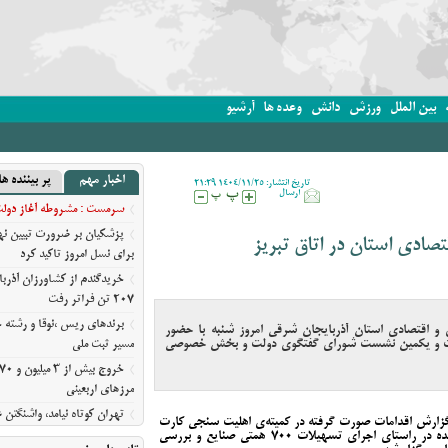
بین الملل
ورزش
دانش
وعده ها
آرشیو
روز تاکید کرد
اخبار مهم
پر بیننده ها
تاریخ انتشار: 1404/11/25 21:29
ارسال
سرمست : مشروطه آغاز دولت ق
پزشکیان بر ضرورت تبیین 
صادی استان در اتاق تبریز
برای نسل امروز تاکید کرد
خریدگندم از کشاورزان آذرب
207 تن فراتر رفت
برندهای ریس ،‌نوقا و رشته خ
و اقتصادی استان آذربایجان شرقی امروز شنبه با حضور
ست‌ و یکمین نشست شورای گفتگوی دولت و بخش خصوصی
مسیر ثبت ملی
مرزهای اربعینی
تهران کوتاه نیامد، واشنگت
 گزارش اقدامات صورت گرفته در کمیته‌ی اهلیت‌ سنجی کارت
روایت نیویورک‌تایمز از فرسای
بازرگانی اتاق تبریز، ارائه‌ی گزارش اقدامات انجام شده در راستای اجرای تسهیلات ۷۰۰ همتی صنایع و بررسی