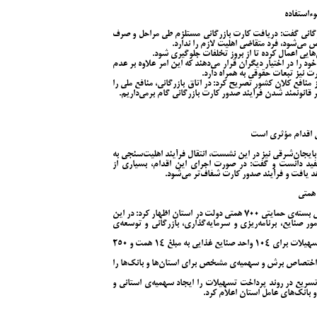
ءاستفاده
ازرگانی گفت: دریافت کارت بازرگانی مستلزم طی مراحل و صرف
می‌شود، فرد متقاضی اهلیت لازم را ندارد.
هایی اعمال کرده تا از بروز تخلفات جلوگیری شود.
ود را در اختیار دیگران قرار می‌دهند که این امر علاوه بر عدم
ت نیز تبعات حقوقی به همراه دارد.
ز منافع کلان کشور تصریح کرد: در اتاق بازرگانی، منافع ملی را
قانونمند شدن فرآیند صدور کارت بازرگانی گام برمی‌داریم.
نی اقدام مؤثری است
ایجان‌شرقی نیز در این نشست، انتقال فرآیند اهلیت‌سنجی به
ید دانست و گفت: در صورت اجرای این اقدام، بسیاری از
 یافت و فرآیند صدور کارت شفاف‌تر می‌شود.
پرنیان در ادامه با اشاره به اقدامات انجام‌شده در خصوص بسته‌ی حمایتی ۷۰۰ همتی دولت در استان اظهار کرد: در این
ر صنایع، برنامه‌ریزی و سرمایه‌گذاری، بازرگانی و توسعه‌ی
مدیرکل صمت استان اعلام کرد: طی این مدت، اعطای تسهیلات برای ۱۰۴ واحد صنایع غذایی به مبلغ ۱۴ همت و ۲۵۰
 سطح کشور بدون اختصاص برش و سهمیه‌ی مشخص برای استان‌ها و بانک‌ها را
سریع در روند پرداخت تسهیلات را ایجاد سهمیه‌ی استانی و
و بانک‌های عامل استان اعلام کرد.