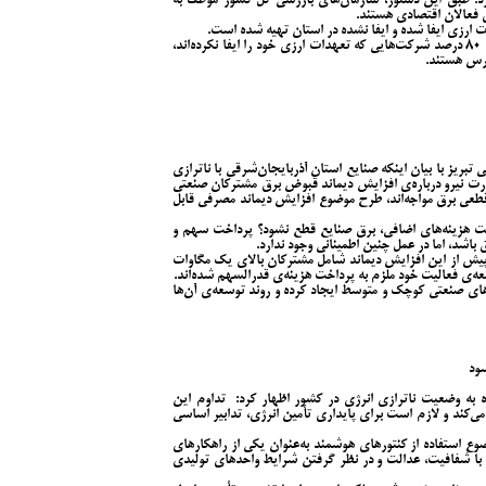
: طبق این دستور، سازمان‌های بازرسی کل کشور موظف به
 فعالان اقتصادی هستند.
ت ارزی ایفا شده و ایفا نشده در استان تهیه شده است.
وی ادامه داد: براساس بررسی‌های انجام‌شده، نزدیک به ۸۰ درصد شرکت‌هایی که تعهدات ارزی خود را ایفا نکرده‌اند،
ارس هستند.
 تبریز با بیان اینکه صنایع استان آذربایجان‌شرقی با ناترازی
ارت نیرو درباره‌ی افزایش دیماند قبوض برق مشترکان صنعتی
 قطعی برق مواجه‌اند، طرح موضوع افزایش دیماند مصرفی قابل
اخت هزینه‌های اضافی، برق صنایع قطع نشود؟ پرداخت سهم و
باشد، اما در عمل چنین اطمینانی وجود ندارد.
پیش از این افزایش دیماند شامل مشترکان بالای یک مگاوات
عه‌ی فعالیت خود ملزم به پرداخت هزینه‌ی قدرالسهم شده‌اند.
ای صنعتی کوچک و متوسط ایجاد کرده و روند توسعه‌ی آن‌ها
ود
ه به وضعیت ناترازی انرژی در کشور اظهار کرد: تداوم این
می‌کند و لازم است برای پایداری تأمین انرژی، تدابیر اساسی
 استفاده از کنتورهای هوشمند به‌عنوان یکی از راهکارهای
با شفافیت، عدالت و در نظر گرفتن شرایط واحدهای تولیدی