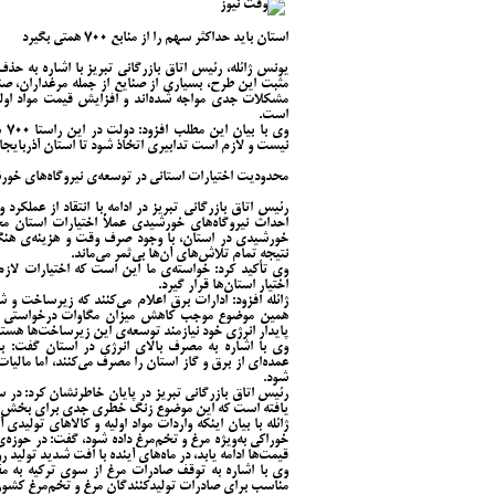
استان باید حداکثر سهم را از منابع ۷۰۰ همتی بگیرد
مثبت این طرح، بسیاری از صنایع از جمله مرغداران، صن
مشکلات جدی مواجه شده‌اند و افزایش قیمت مواد اول
است.
وی
نیست و لازم است تدابیری اتخاذ شود تا استان آذربایجان 
محدودیت اختیارات استانی در توسعه‌ی نیروگاه‌های خو
رئیس اتاق بازرگانی تبریز در ادامه با انتقاد از عملکرد
احداث نیروگاه‌های خورشیدی عملاً اختیارات استان 
خورشیدی در استان، با وجود صرف وقت و هزینه‌ی هنگ
نتیجه تمام تلاش‌های‌ آن‌ها بی‌ثمر می‌ماند.
وی تأکید کرد: خواسته‌ی ما این است که اختیارات لا
اختیار استان‌ها قرار گیرد.
ژائله افزود: ادارات برق اعلام می‌کنند که زیرساخت و 
همین موضوع موجب کاهش میزان مگاوات درخواستی صن
پایدار انرژی خود نیازمند توسعه‌ی این زیرساخت‌ها هستن
وی با اشاره به مصرف بالای انرژی در استان گفت
عمده‌ای از برق و گاز استان را مصرف می‌کنند، اما مالیا
شود.
یافته است که این موضوع زنگ خطری جدی برای بخش 
ژائله با بیان اینکه واردات مواد اولیه و کالاهای تولی
خوراکی به‌ویژه مرغ و تخم‌مرغ داده شود، گفت: در حوزه‌ی
قیمت‌ها ادامه یابد، در ماه‌های آینده با افت شدید تولید ر
وی با اشاره به توقف صادرات مرغ از سوی ترکیه به م
مناسب برای صادرات تولیدکنندگان مرغ و تخم‌مرغ کشور