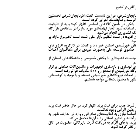
رگانی در کشور
ذربایجان‌شرقی، در این نشست گفت: آذربایجان‌شرقی نخستین
ونمند و ضابطه‌مند اجرایی کرده است.
بانکی در تأمین کالاهای اساسی اظهار کرد: باید از ظرفیت
اده شود. تجار نهاده‌های مورد نیاز را در سامانه‌ی بازارگاه
نک کشاورزی انجام می‌شود.
 افزود: در ستاد تنظیم بازار مقرر شده است تخم‌مرغ مازاد بر
ود.
ای خورشیدی استان خبر داد و گفت: در کارگروه انرژی‌های
۸۰ میلیون دلار از محل صندوق توسعه ملی به‌صورت موردی برای متقاضیان احداث
، جلسات فشرده‌ای با بخش خصوصی و دانشگاه‌های استان از
م.
ای نوسازی و بازسازی تجهیزات و ماشین‌آلات صنعتی برگزار
هزار و ۵۰۰ مگاوات فراتر رفته است.
 احداث نیروگاه‌های خورشیدی هستند و با توجه به کوهستانی
ظور با محدودیت‌هایی مواجه هستیم.
 از شرط جدید برای ثبت برند اظهار کرد: در حال حاضر ثبت برند
ن چنین الزامی وجود نداشت.
ساً نیازی به فعالیت‌های صادراتی و وارداتی ندارند، ناچار به
یندهای اداری اضافی را به آن‌ها تحمیل می‌کند.
رند، به‌جای الزام به دریافت کارت بازرگانی، عضویت در اتاق
ر نظر گرفته شود.