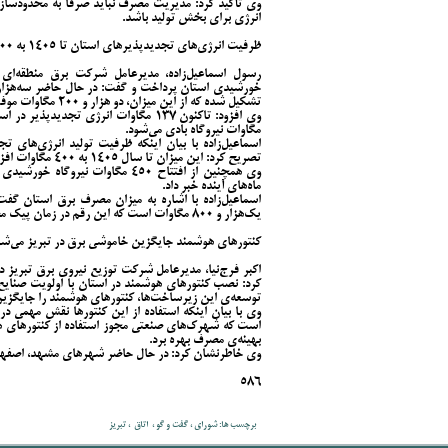
وی تأکید کرد: مدیریت مصرف نباید صرفاً به محدودسازی
انرژی برای بخش تولید باشد.
ظرفیت انرژی‌های تجدیدپذیرهای استان تا ۱۴۰۵ به ۴۰۰ مگاوات می‌رسد
رسول اسماعیل‌زاده، مدیرعامل شرکت برق منطقه‌ای آ
تشکیل شده که از این میزان، دو هزار و ۲۰۰ مگاوات موفق به دریافت پروانه‌ی اتصال به شبکه‌ی سراسری برق شده‌اند.
مگاوات نیروگاه بادی می‌شود.
تصریح کرد: این میزان تا سال ۱۴۰۵ به ۴۰۰ مگاوات افزایش می‌یابد.
وی همچنین از افتتاح ۴۵۰ مگاوات ن
ماه‌های آینده خبر داد.
اسماعیل‌زاده با اشاره به میزان مصرف برق استان گف
یک‌هزار و ۸۰۰ مگاوات است که این رقم در زمان پیک مصرف به دو هزار و ۵۰۰ مگاوات می‌رسد.
کنتورهای هوشمند جایگزین خاموشی برق در تبریز می‌شو
اکبر فرج‌نیا، مدیرعامل شرکت توزیع نیروی برق تبریز د
کرد: نصب کنتورهای هوشمند در استان با اولویت صنایع 
توسعه‌ی این زیرساخت‌ها، کنتورهای هوشمند را جایگزی
وی با بیان اینکه استفاده از این کنتورها نقش مهمی در
است که شهرک‌های صنعتی مجوز استفاده از کنتورهای هوش
بهینه‌ی مصرف بهره برد.
وی خاطرنشان کرد: در حال حاضر شهرهای مشهد، اصفهان
586
برچسب ها: شورای ، ‌گفت و گو ، ‌ اتاق ‌ ، تبریز