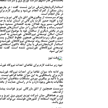
بخشنامه‌ی قدرالسهم شرکت توزیع برق و شرکت منطقه‌ا
استاندارآذربایجان‌شرقی دراین شست گفت : در چارچ
زمان ممکن از گمرک انجام می‌شود و پیگیری لازم برای 
در حال انجام است.
بهرام سرمست، از پیگیری‌های اتاق بازرگانی تبریز و دس
کرد و افزود: صدور کارت بازرگانی در استان نباید به‌
انقباضی، مسیر ورود فعالان جدید اقتصادی مسدود شود؛ چ
آسیب رساند و جایگاه استان را در میان استان‌های همجو
وی در بخش دیگری از سخنان خود به موضوع نیروگاه‌های 
استان، امکان توسعه‌ی نیروگاه‌های خورشیدی به گسترد
سوی دیگر، زیرساخت‌هایی همچون خطوط انتقال و پست‌ه
است و همین مسئله روند توسعه‌ی نیروگاه‌های خورشیدی 
توسعه‌ی نیروگاه‌های خورشیدی نشده است، گفت: تفو
اجرایی شود.
نبود زیر ساخت لازم برای تقاضای احداث نیروگاه خورش
لازم برای پاسخگویی به این میزان تقاضا فراهم نیست.
وی با تأکید بر پیگیری موردی مشکلات متقاضیان احداث ن
مطالبات به‌حقی وجود دارد و ما در راستای حمایت از ب
بود.
سرمست همچنین از اتاق بازرگانی تبریز خواست پیشنه
ارائه دهد.
وی بر هماهنگی میان شرکت توزیع نیروی برق تبریز و ب
کرد و افزود: استفاده از کنتورهای هوشمند می‌تواند ا
برق باشد.