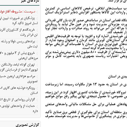
ی برگزار شد.
تازه های خبر
آمریکا
وب سیاست‌های ابلاغی، ترخیص کالاهای اساسی در کمترین
مراسم عزاداری اربعین حسین
سرمست : مشروطه آغاز دولت 
واردات این کالاها به‌منظور افزایش ذخایر استراتژیک استان
معلی/تصویری
پزشکیان بر ضرورت تبیین 
تگاه قضایی استان در ساماندهی صدور کارت بازرگانی قدردانی
رویکرد دوشنبه های کاری استا
نسل امروز تاکید کرد
 صورت جزیره‌ای مدیریت شود و در عین حال نباید با رویکردی
استان
راکه این امر می‌تواند به روند صادرات و واردات تجار نوپا
ار تضعیف کند.
گزارش رونمایی از تاریخ اتا
تن فراتر رفت
خورشیدی اشاره کرد و افزود: با توجه به ظرفیت‌های اقلیمی
گی استان‌های کویری مانند کرمان و اصفهان وجود ندارد. از
حمایت از واحدهای تولیدی در
برندهای ریس ،‌نوقا و رشته 
ای فوق‌توزیع برق در استان با عقب‌ماندگی تاریخی مواجه
ثبت ملی
دارد
را با محدودیت همراه کرده است.
استاندار آذربایجان‌شرقی با بیان اینکه تاکنون استفاده‌ی شایسته‌ای از ظرفیت ۸۰۰ میلیون دلاری پیش‌بینی‌شده برای
یض اختیارات ریاست جمهوری باید به‌صورت کامل و مؤثر
مرزهای اربعینی
تهران کوتاه نیامد، واشنگت
نیویورک‌تایمز از فرسایش گزین
مراسم عزاداری اربعین حسین
یدی در استان
تصویری
وی ادامه داد: میزان تقاضا برای احداث نیروگاه خورشیدی در استان به حدود ۱۳ هزار مگاوات رسیده، اما زیرساخت
رویکرد دوشنبه های کاری است
یروگاه خورشیدی از مقامات کشوری اظهار کرد: در این زمینه،
استان
خش خصوصی، تا حصول نتیجه‌ی نهایی پیگیر رفع موانع خواهیم
گزارش رونمایی از تاریخ اتا
ادهای عملیاتی برای حل مشکلات مالیاتی واحدهای صنعتی
حمایت از واحدهای تولیدی در
دارد
رق منطقه‌ای استان برای جلوگیری از قطعی برق صنایع تأکید
قدام مؤثری در پیشگیری از خاموشی‌ها و مدیریت هوشمند مصرف
گزارش تصویری