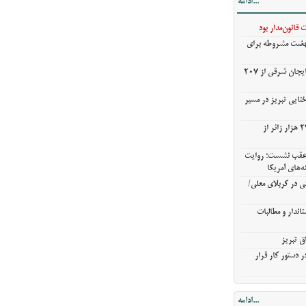
...ادامه
ی در کربلای
قانون‌مدار بود
نهضت مشروطه برای
ندار و مطالبات
خریدگندم از کشاورزان آذربایجان شرقی از 207
ق تبریز
 دستور کار قرار
ختایی تبریز در مسیر
خروج بیش از ۳ میلیون و ۲۷۰ هزار زائر از
ن عقب نشست؛ روایت
ه‌های آمریکا
ی در کربلای معلی/
اندار و مطالبات
ق تبریز
 دستور کار قرار
...ادامه