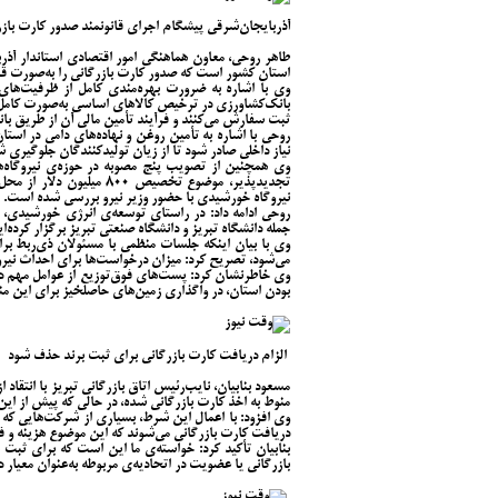
آذربایجان‌شرقی پیشگام اجرای قانونمند صدور کارت باز
طاهر روحی، معاون هماهنگی امور اقتصادی استاندار آ
استان کشور است که صدور کارت بازرگانی را به‌صورت قان
وی با اشاره به ضرورت بهره‌مندی کامل از ظرفیت‌های 
بانک‌کشاورزی در ترخیص کالاهای اساسی به‌صورت کامل استف
ثبت سفارش می‌کنند و فرآیند تأمین مالی آن از طریق با
روحی با اشاره به تأمین روغن و نهاده‌های دامی در استان
نیاز داخلی صادر شود تا از زیان تولیدکنندگان جلوگیری ش
وی همچنین از تصویب پنج مصوبه در حوزه‌ی نیروگاه‌ه
تجدیدپذیر، موضوع تخصیص ۰
نیروگاه خورشیدی با حضور وزیر نیرو بررسی شده است.
روحی ادامه داد: در راستای توسعه‌ی انرژی خورشیدی
جمله دانشگاه تبریز و دانشگاه صنعتی تبریز برگزار کرده‌ای
وی با بیان اینکه جلسات منظمی با مسئولان ذی‌ربط بر
می‌شود، تصریح کرد: میزان درخواست‌ها برای احداث نیروگاه خورشیدی از سه‌
وی خاطرنشان کرد: پست‌های فوق‌توزیع از عوامل مهم در
بودن استان، در واگذاری زمین‌های حاصلخیز برای این من
الزام دریافت کارت بازرگانی برای ثبت برند حذف شود
مسعود بنابیان، نایب‌رئیس اتاق بازرگانی تبریز با انتقاد
منوط به اخذ کارت بازرگانی شده، در حالی که پیش از ای
وی افزود: با اعمال این شرط، بسیاری از شرکت‌هایی که اسا
دریافت کارت بازرگانی می‌شوند که این موضوع هزینه و فرآ
بنابیان تأکید کرد: خواسته‌ی ما این است که برای ثبت ب
بازرگانی یا عضویت در اتحادیه‌ی مربوطه به‌عنوان معیار د