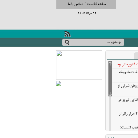
صفحه نخست
/
تماس با ما
15 مرداد 1405
انون‌مدار بود
نهضت مشروطه
ایجان شرقی از
تایی تبریز در
خروج بیش از ۳ میلیون و ۲۷۰ هزار زائر از
ن عقب نشست؛
ش گزینه‌های