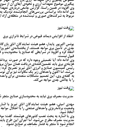
خصوص پیگیری رفع تعهدات ارزی بازرگانان اظهار کرد
پیگیری موضوع تعهدات ارزی و نحوه‌ی ایفای آن از سوی
وی افزود: در همین راستا، گزارش جامعی درباره‌ی تعهدا
مربوط به شرکت‌های صوری و ثبت‌شده در منطقه‌ی آزاد 
انتقاد از افزایش دیماند قبوض در شرایط ناترازی برق
یونس اکبرپور پایدار، عضو هیئت نمایندگان اتاق بازرگانی
جدی در تأمین برق مواجه هستند، از بخشنامه‌ی اخیر وز
انتقاد کرد و افزود: در شرایطی که صنایع با محدودیت و
قبول نیست.
وی ادامه داد: آیا تضمینی وجود دارد که در صورت پرد
هزینه‌ی برق باید تضمین‌کننده‌ی دریافت همان میزان برق 
رئیس کمیسیون صنایع و انرژی اتاق تبریز تصریح کرد: 
می‌شد، اما اکنون واحدهای زیر یک مگاوات نیز برای توس
به گفته‌ی وی، این تصمیم مشکلات متعددی برای واحده
را با چالش جدی مواجه می‌کند.
مدیریت مصرف برق نباید به محدودسازی صنایع منجر ش
مهدی امینی، عضو هیئت نمایندگان اتاق تبریز با اشار
وضعیت برنامه‌ریزی واحدهای صنعتی را با اختلال مواجه 
اتخاذ شود.
وی با اشاره به بحث نصب کنتورهای هوشمند گفت: موضوع
مدیریت مصرف مطرح می‌شود، اما اجرای این طرح باید 
انجام شود تا منجر به فشار مضاعف بر صنایع نشود.