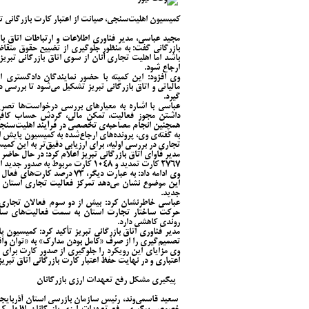
کمیسیون اهلیت‌سنجی، صیانت از اعتبار کارت بازرگانی 
مجید عباسی، مدیر فناوری اطلاعات و ارتباطات اتاق ب
بازرگانی گفت: به منظور جلوگیری از تضییع حقوق متقاض
باشد اما اهلیت تجاری آنان از سوی اتاق بازرگانی تبری
ارجاع شود.
وی افزود: این کمیته با حضور نمایندگان دادگستری است
مالیاتی و اتاق بازرگانی تبریز تشکیل می‌شود تا بررسی 
گیرد.
عباسی با اشاره به معیارهای بررسی درخواست‌ها تصر
داشتن مجوز فعالیت، تمکن مالی، گردش حساب کافی،
همچنین انجام مصاحبه‌ی تخصصی در فرآیند اهلیت‌سنجی م
به گفته‌ی وی، پرونده‌های ارجاع‌شده به کمیسیون پایش از 
تجاری در بررسی اولیه، برای ارزیابی دقیق‌تر به این کمی
۲۷۶۷ کارت تمدید و ۱۰۴۸ کارت مربوط به صدور جدید است.
این موضوع نشان می‌دهد تمرکز فعالیت تجاری استان بی
جدید.
عباسی خاطرنشان کرد: بیش از دو سوم فعالان تجاری 
حرکت ساختار تجارت استان به سمت فعالیت‌های سازم
روندی کاهشی دارد.
مدیر فناوری اتاق بازرگانی تبریز تأکید کرد: کمیسیون
تصمیم‌گیری را از صرف «کامل بودن مدارک» به «توان وا
وی مزایای این رویکرد را جلوگیری از صدور کارت برای 
اعتباری و در نهایت حفظ اعتبار کارت بازرگانی اتاق تبریز
پیگیری مشکل رفع تعهدات ارزی بازرگانان
سعید قاسمی‌وند، رئیس سازمان بازرسی استان آذربایجان