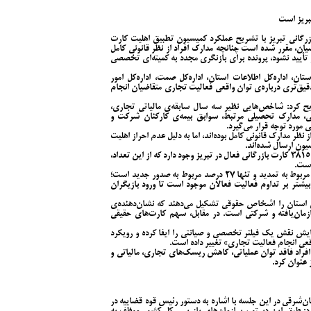
تبریز است
ازرگانی تبریز با تشریح عملکرد کمیسیون تطبیق اهلیت کارت
یان، مقرر شده است چنانچه مدارک افراد از نظر قانونی کامل
ز تأیید نشود، پرونده برای بازنگری مجدد به کمیته‌ای تخصصی
ان، اداره‌کل اطلاعات استان، اداره‌کل صمت، اداره‌کل امور
دقیق‌تری درباره‌ی توان واقعی فعالیت تجاری متقاضیان انجام
یح کرد: شاخص‌هایی نظیر سه سال سابقه‌ی مالیاتی تجاری،
 مدارک تحصیلی مرتبط، سوابق بیمه‌ی کارکنان شرکت و
ورد توجه قرار می‌گیرد.
نظر مدارک قانونی کامل بوده‌اند، اما به دلیل عدم احراز اهلیت
سیون ارسال شده‌اند.
مدیر فاوای اتاق بازرگانی تبریز اعلام کرد: در حال حاضر ۳۸۱۵ کارت بازرگانی فعال در تبریز وجود دارد که از این تعداد،
وی ادامه داد: به عبارت دیگر، ۷۳ درصد کارت‌های فعال مربوط به تمدید و تنها ۲۷ درصد مربوط به صدور جدید است؛
شتر بر تداوم فعالیت فعالان موجود است تا ورود بازیگران
استان را اشخاص حقوقی تشکیل می‌دهند که نشان‌دهنده‌ی
ان‌یافته و شرکتی است. در مقابل، سهم کارت‌های حقیقی
 پایش نقش یک فیلتر تخصصی و صیانتی را ایفا کرده و رویکرد
قعی انجام فعالیت تجاری» تغییر داده است.
افراد فاقد توان عملیاتی، کاهش ریسک‌های تجاری، مالیاتی و
 عنوان کرد.
‌شرقی در این جلسه با اشاره به دستور رئیس قوه قضاییه در