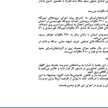
 صنایع منتهی شود، بلکه باید همراه با تضمین تأمین پایدار
ذربایجان‌شرقی به تشریح روند اجرای پروژه‌های نیروگاه
خورشیدی استان پرداخت و گفت: در حال حاضر سه‌هزار و ۲۰۰ مگاوات پرونده‌ی احداث نیروگاه خورشیدی در استان
وی افزود: تاکنون ۱۳۷ مگاوات انرژی تجدیدپذیر در استان فعال است که شامل ۸۶ مگاوات نیروگاه خورشیدی و ۵۱
اسماعیل‌زاده با بیان اینکه ظرفیت تولید انرژی‌های تجدیدپذیر استان تا پایان سال به ۲۵۰ مگاوات خواهد رسید،
یروگاه خورشیدی در دانشگاه های صنعتی تبریز، شهید مدنی، مراغه و بناب در
ت: در حال حاضر میزان مصرف برق در آذربایجان‌شرقی حدود
د
ر این جلسه با اشاره به برنامه‌های مدیریت مصرف برق اظهار
و بخش کشاورزی در دستور کار قرار دارد و تلاش می‌کنیم با
ن قطعی برق کنیم.
 مدیریت بار و کاهش خاموشی‌ها دارد، افزود: پیشنهاد ما این
مند را دریافت کنند تا بتوان از ظرفیت آن‌ها برای مدیریت
 و تبریز در اجرای این طرح پیشرو هستند.