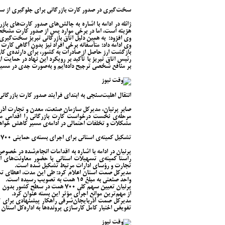
سخت‌گیری در صدور کارت بازرگانی برای جلوگیری از سو
ژائله در ادامه با اشاره به چالش‌های صدور کارت‌های ب
هزینه است، اما در برخی موارد پس از صدور کارت مشخص 
وی افزود: به همین دلیل اتاق بازرگانی تبریز سخت‌گیری‌
وی ادامه داد: متأسفانه برخی افراد نیز بدون آگاهی کارت خ
بازگشت ارز حاصل از صادرات به کشور، برای دارنده‌ی کار
رئیس اتاق تبریز با تأکید بر رویکرد این نهاد در حمایت ا
بر منافع شخصی ترجیح داده‌ایم و به‌صورت جدی در مسیر 
انتقال اهلیت‌سنجی به ابتدای فرآیند صدور کارت بازرگا
صابر پرنیان، مدیرکل سازمان صنعت، معدن و تجارت آذرب
مرحله‌ی نخست درخواست کارت بازرگانی را اقدامی مف
مشکلات و تخلفات احتمالی در ادامه‌ی مسیر کاهش خواهد
تشکیل کمیته‌ی استانی برای اجرای بسته‌ی حمایتی ۷۰۰ همتی
راستا کمیته‌ی تسهیلات استانی با حضور معاونت‌های امو
تجارت و رؤسای ادارات مرتبط تشکیل شده است.
واحد صنعتی به مبلغ ۱۵ همت به تصویب رسیده است.
پرنیان تعیین سهم کلی ۷۰۰ همت در
از مهم‌ترین موانع اجرای مؤثر این بسته عنوان کرد.
مدیرکل صمت آذربایجان‌شرقی راهکار پیشنهادی برای ت
تفویض اختیار کامل کارسازی پرونده‌ها به اداره‌کل استان 