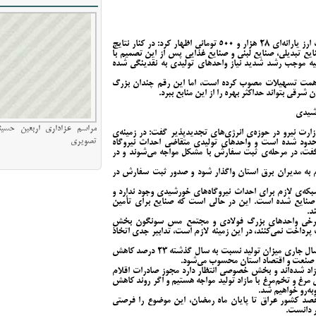
یونس ژائله، رئیس اتاق بازرگانی تبریز با اشاره به حذف ارز یارانه‌ای ۲۸ هزار و ۵۰۰ تومانی اظهار کرد: در کنار نتایج
ایع تبدیلی، صنایع لبنی و صنایع غذایی پس از این تصمیم با
یه موجب رشد شدید نیاز واحدهای تولیدی به نقدینگی شده
 با بیان این مطلب افزود: دولت در این راستا ۷۰۰ همت تسهیلات مصوب کرده است، اما این رقم چندان بزرگ
شرقی بتواند حداکثر بهره را از این منابع ببرد.
رشیدی
مراسم عزاداری اربعین حسین
 وزارت نیرو در حوزه‌ی انرژی‌های تجدیدپذیر گفت: در زمینه‌ی
تصویری
محدود شده است و واحدهای تولیدی متقاضی احداث نیروگاه
فت، در مرحله‌ی ثبت سفارش با مشکل مواجه می‌شوند و در
زم به مدیران برق استان واگذار شود و صدور ثبت سفارش در
شبکه‌ی لازم برای احداث نیروگاه‌های خورشیدی وجود ندارد و
ایع شده است. این در حالی است که صنایع برای تأمین
د.
: برخی واحدهای بزرگ فولادی و مجتمع مس سونگون بخش
ت پرداخت نمی‌کنند، در این زمینه لازم است، تدابیر جدی اتخاذ
رئیس اتاق بازرگانی تبریز در پایان خاطرنشان کرد: در سال جاری میزان تولید نسبت به سال گذشته ۲۳ درصد کاهش
صنعت و اقتصاد استان محسوب می‌شود.
دی آزاد شده‌اند و بخش خصوصی انتظار دارد مجوز صادرات اقلام
 مرغ و تخم‌مرغ با مازاد تولید مواجه هستیم و اگر روند کاهش
وبه‌رو خواهیم شد.
قصد کشور عراق تا پایان ماه رمضان، این موضوع را فرصتی
 دانست.