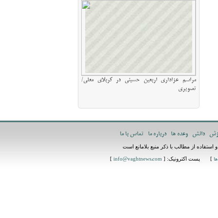
مراسم عزاداری اربعین حسینی در کربلای معلی/
تصویری
زش
دانش
وعده ها
درباره ما
تماس با ما
استفاده از مطالب با ذکر منبع بلامانع است
] پست اکترونیک: [
]
ها
info@vaghtnews.com