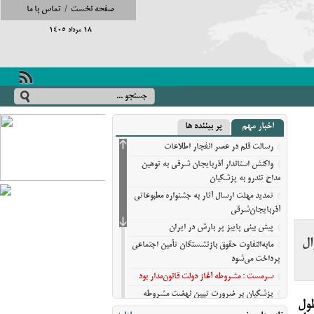
صفحه نخست
/
تماس با ما
18 مرداد 1405
اخبار مهم
پر بیننده ها
رسالت قلم در عصر انفجار اطلاعات
واکنش استاندار آذربایجان شرقی به توهین
مداح تندرو به پزشکیان
تمدید مهلت ارسال آثار به جشنواره مطبوعاتی
آذربایجان‌شرقی
پیش‌ بینی پاییز پر بارش در ایران
ال
مابه‌التفاوت حقوق بازنشستگان تأمین اجتماعی
پرداخت می‌شود
سرمست : مشروطه آغاز دولت قانون‌مدار بود
پزشکیان بر ضرورت تبیین نهضت مشروطه
ول
برای نسل امروز تاکید کرد