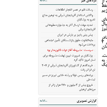
تازه های خبر
...ادامه
 از
خریدگندم از کشاورزان آذربایجان شرقی از
فظ
207 تن فراتر رفت
یم
رسالت قلم در عصر انفجار اطلاعات
برندهای ریس ،‌نوقا و رشته ختایی تبریز در
واکنش استاندار آذربایجان شرقی به توهین مداح
ای
مسیر ثبت ملی
تندرو به پزشکیان
ال
تمدید مهلت ارسال آثار به جشنواره مطبوعاتی
خروج بیش از ۳ میلیون و ۲۷۰ هزار زائر از
برز
آذربایجان‌شرقی
مرزهای اربعینی
پیش‌ بینی پاییز پر بارش در ایران
در
مابه‌التفاوت حقوق بازنشستگان تأمین اجتماعی
شده است. براساس این گزارش، ملک شناسایی شده از این فرد یک ویلای ۳
پرداخت می‌شود
اهیجان
سرمست : مشروطه آغاز دولت قانون‌مدار بود
ت.
پزشکیان بر ضرورت تبیین نهضت مشروطه برای
 و به
نسل امروز تاکید کرد
یک
خریدگندم از کشاورزان آذربایجان شرقی از 207
تن فراتر رفت
برندهای ریس ،‌نوقا و رشته ختایی تبریز در مسیر
ثبت ملی
خروج بیش از ۳ میلیون و ۲۷۰ هزار زائر از
مرزهای اربعینی
گزارش تصویری
...ادامه