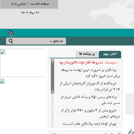
صفحه نخست
/
تماس با ما
15 مرداد 1405
اخبار مهم
پر بیننده ها
سرمست : مشروطه آغاز دولت قانون‌مدار بود
پزشکیان بر ضرورت تبیین نهضت مشروطه
برای نسل امروز تاکید کرد
خریدگندم از کشاورزان آذربایجان شرقی از
207 تن فراتر رفت
برندهای ریس ،‌نوقا و رشته ختایی تبریز در
مسیر ثبت ملی
خروج بیش از ۳ میلیون و ۲۷۰ هزار زائر از
مرزهای اربعینی
تهران کوتاه نیامد، واشنگتن عقب نشست؛
روایت نیویورک‌تایمز از فرسایش گزینه‌های
 مسلح،شامگاه دوشنبه (۱۸ خرداد