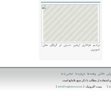
مراسم عزاداری اربعین حسینی در کربلای معلی/
تصویری
زش
دانش
وعده ها
درباره ما
تماس با ما
استفاده از مطالب با ذکر منبع بلامانع است
] پست اکترونیک: [
]
ها
info@vaghtnews.com