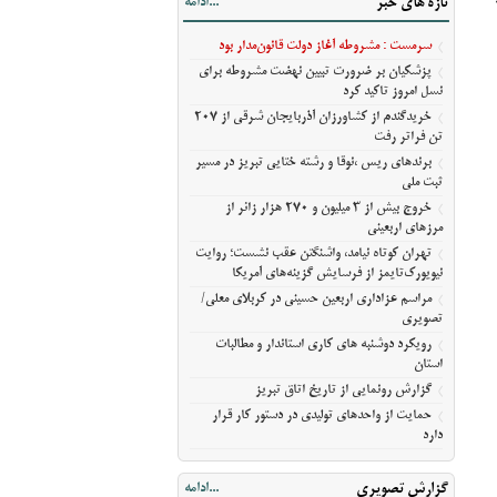
تازه های خبر
...ادامه
آمریکا
مراسم عزاداری اربعین حسینی در کربلای
سرمست : مشروطه آغاز دولت قانون‌مدار بود
معلی/تصویری
پزشکیان بر ضرورت تبیین نهضت مشروطه برای
رویکرد دوشنبه های کاری استاندار و مطالبات
نسل امروز تاکید کرد
استان
خریدگندم از کشاورزان آذربایجان شرقی از 207
گزارش رونمایی از تاریخ اتاق تبریز
تن فراتر رفت
حمایت از واحدهای تولیدی در دستور کار قرار
برندهای ریس ،‌نوقا و رشته ختایی تبریز در مسیر
ثبت ملی
دارد
خروج بیش از ۳ میلیون و ۲۷۰ هزار زائر از
مرزهای اربعینی
تهران کوتاه نیامد، واشنگتن عقب نشست؛ روایت
نیویورک‌تایمز از فرسایش گزینه‌های آمریکا
مراسم عزاداری اربعین حسینی در کربلای معلی/
تصویری
رویکرد دوشنبه های کاری استاندار و مطالبات
استان
گزارش رونمایی از تاریخ اتاق تبریز
حمایت از واحدهای تولیدی در دستور کار قرار
دارد
گزارش تصویری
...ادامه