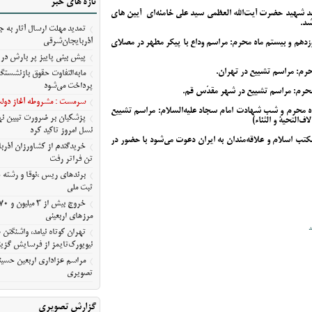
تازه های خبر
مسیر ثبت ملی
شهید حضرت آیت‌الله‌ العظمی سید علی خامنه‌ای‌ آیین های
شد.
تمدید مهلت ارسال آثار به ج
مرزهای اربعینی
آذربایجان‌شرقی
کشنبه ۱۴ تیرماه ۱۴۰۵ مصادف با نوزدهم و بیستم ماه محرم: مراسم وداع با پیکر مطهر در مصلای
تهران کوتاه نیامد، واشنگت
پیش‌ بینی پاییز پر بارش در 
روایت نیویورک‌تایمز از فرسای
مابه‌التفاوت حقوق بازنشستگ
آمریکا
پرداخت می‌شود
مراسم عزاداری اربعین حسین
سرمست : مشروطه آغاز دولت 
دف با بیست‌چهارم ماه محرم و شب شهادت امام سجاد علیه‌السلام: مراسم تشییع
معلی/تصویری
پزشکیان بر ضرورت تبیین 
‌التحیة و الثناء)
نسل امروز تاکید کرد
تب اسلام و علاقه‌مندان به‌ ایران دعوت می‌شود با حضور در
تن فراتر رفت
برندهای ریس ،‌نوقا و رشته 
ثبت ملی
مرزهای اربعینی
د
تهران کوتاه نیامد، واشنگت
نیویورک‌تایمز از فرسایش گزین
مراسم عزاداری اربعین حسین
تصویری
گزارش تصویری