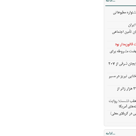
...ادامه
خروج بیش از ۳ میلیون و ۲۷۰ هزار زائر از
شنواره مطبوعاتی
ن عقب نشست؛
ایران
ش گزینه‌های
ان تأمین اجتماعی
ی در کربلای
قانون‌مدار بود
نهضت مشروطه برای
خریدگندم از کشاورزان آذربایجان شرقی از 207
ختایی تبریز در مسیر
خروج بیش از ۳ میلیون و ۲۷۰ هزار زائر از
ن عقب نشست؛ روایت
ه‌های آمریکا
ی در کربلای معلی/
...ادامه