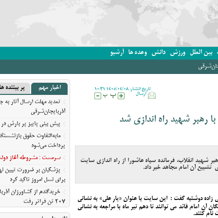
بین الملل
ورزش
دانش
وعده ها
آرشیو
جان‌شرقی
اخبار مهم
پر بیننده ها
تاریخ انتشار: 1405/04/08 10:31
ارسال
تمدید مهلت ارسال آثار به ج
آذربایجان‌شرقی
با رهبر شهید راه اندازی شد
پیش‌ بینی پاییز پر بارش در 
مابه‌التفاوت حقوق بازنشستگ
پرداخت می‌شود
سرمست : مشروطه آغاز دولت ق
بر شهید انقلاب، فرمانده سپاه عاشورا از راه اندازی سایت
ی تشییع آن امام مجاهد خبر داد.
پزشکیان بر ضرورت تبیین 
برای نسل امروز تاکید کرد
خریدگندم از کشاورزان آذرب
اده دوشنبه گفت : این سایت با عنوان «یارِ علی» به نشانی
207 تن فراتر رفت
ن و شیفتگان آن امام قائد می توانند تا دهم تیر ماه با مراجعه به نشانی
نام کنند.
برندهای ریس ،‌نوقا و رشته خ