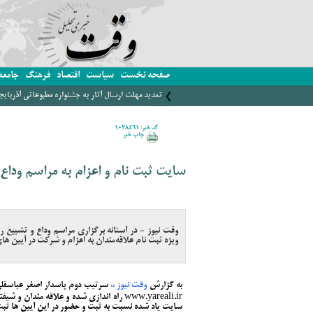
صفحه نخست
سیاست
اقتصاد
فرهنگ
جامعه
تمدید مهلت ارسال آثار به جشنواره مطبوعاتی آذربای
کد خبر: 1038461
چاپ خبر
سایت ثبت نام و اعزام به مراسم وداع 
وقت نیوز - در آستانه برگزاری مراسم وداع و تشییع ره
ویژه ثبت نام علاقه‌مندان به اعزام و شرکت در آیین ها
به گزارش
وقت نیوز ،‌،
سرتیب دوم پاسدار اصغر عباسقلی ز
www.yareali.ir راه اندازی شده و علاقه مندا
سایت یاد شده نسبت به ثبت و حضور در این آیین ها ثبت 