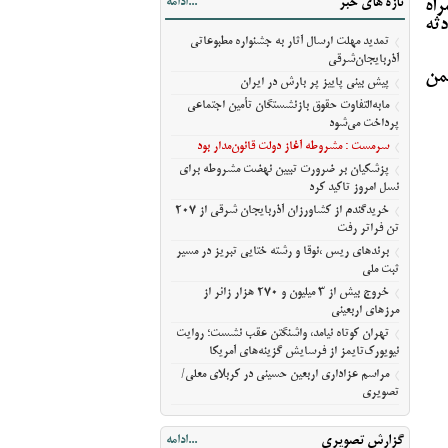
تازه های خبر
...ادامه
اه
مسیر ثبت ملی
ثه
خروج بیش از ۳ میلیون و ۲۷۰ هزار زائر از
تمدید مهلت ارسال آثار به جشنواره مطبوعاتی
مرزهای اربعینی
آذربایجان‌شرقی
من
تهران کوتاه نیامد، واشنگتن عقب نشست؛
پیش‌ بینی پاییز پر بارش در ایران
روایت نیویورک‌تایمز از فرسایش گزینه‌های
مابه‌التفاوت حقوق بازنشستگان تأمین اجتماعی
آمریکا
پرداخت می‌شود
مراسم عزاداری اربعین حسینی در کربلای
سرمست : مشروطه آغاز دولت قانون‌مدار بود
معلی/تصویری
پزشکیان بر ضرورت تبیین نهضت مشروطه برای
نسل امروز تاکید کرد
خریدگندم از کشاورزان آذربایجان شرقی از 207
تن فراتر رفت
برندهای ریس ،‌نوقا و رشته ختایی تبریز در مسیر
ثبت ملی
خروج بیش از ۳ میلیون و ۲۷۰ هزار زائر از
مرزهای اربعینی
تهران کوتاه نیامد، واشنگتن عقب نشست؛ روایت
نیویورک‌تایمز از فرسایش گزینه‌های آمریکا
مراسم عزاداری اربعین حسینی در کربلای معلی/
تصویری
گزارش تصویری
...ادامه