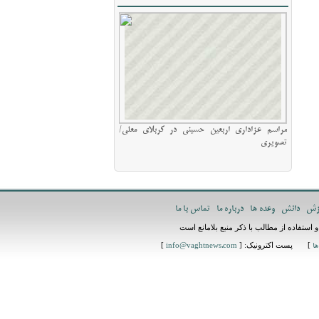
مراسم عزاداری اربعین حسینی در کربلای معلی/
تصویری
زش
دانش
وعده ها
درباره ما
تماس با ما
استفاده از مطالب با ذکر منبع بلامانع است
] پست اکترونیک: [
]
ها
info@vaghtnews.com