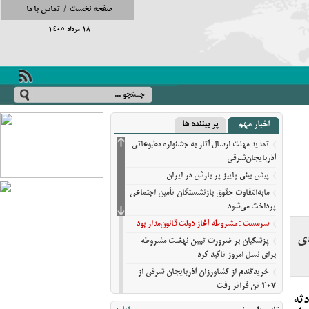
صفحه نخست
/
تماس با ما
18 مرداد 1405
اخبار مهم
پر بیننده ها
تمدید مهلت ارسال آثار به جشنواره مطبوعاتی
آذربایجان‌شرقی
پیش‌ بینی پاییز پر بارش در ایران
مابه‌التفاوت حقوق بازنشستگان تأمین اجتماعی
پرداخت می‌شود
سرمست : مشروطه آغاز دولت قانون‌مدار بود
ی
پزشکیان بر ضرورت تبیین نهضت مشروطه
برای نسل امروز تاکید کرد
خریدگندم از کشاورزان آذربایجان شرقی از
207 تن فراتر رفت
ثه
برندهای ریس ،‌نوقا و رشته ختایی تبریز در