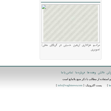
مراسم عزاداری اربعین حسینی در کربلای معلی/
تصویری
زش
دانش
وعده ها
درباره ما
تماس با ما
استفاده از مطالب با ذکر منبع بلامانع است
] پست اکترونیک: [
]
ها
info@vaghtnews.com