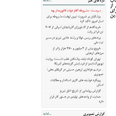
اب
تازه های خبر
...ادامه
آمریکا
از
مراسم عزاداری اربعین حسینی در کربلای
رای
سرمست : مشروطه آغاز دولت قانون‌مدار بود
معلی/تصویری
ینَ
پزشکیان بر ضرورت تبیین نهضت مشروطه برای
رویکرد دوشنبه های کاری استاندار و مطالبات
نسل امروز تاکید کرد
استان
خریدگندم از کشاورزان آذربایجان شرقی از 207
گزارش رونمایی از تاریخ اتاق تبریز
تن فراتر رفت
حمایت از واحدهای تولیدی در دستور کار قرار
برندهای ریس ،‌نوقا و رشته ختایی تبریز در مسیر
ثبت ملی
دارد
خروج بیش از ۳ میلیون و ۲۷۰ هزار زائر از
مرزهای اربعینی
تهران کوتاه نیامد، واشنگتن عقب نشست؛ روایت
نیویورک‌تایمز از فرسایش گزینه‌های آمریکا
مراسم عزاداری اربعین حسینی در کربلای معلی/
تصویری
رویکرد دوشنبه های کاری استاندار و مطالبات
استان
گزارش رونمایی از تاریخ اتاق تبریز
حمایت از واحدهای تولیدی در دستور کار قرار
دارد
گزارش تصویری
...ادامه