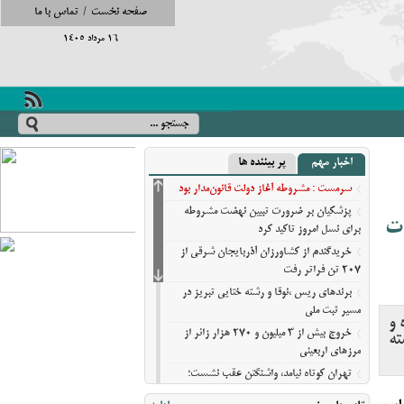
صفحه نخست
/
تماس با ما
16 مرداد 1405
اخبار مهم
پر بیننده ها
سرمست : مشروطه آغاز دولت قانون‌مدار بود
پزشکیان بر ضرورت تبیین نهضت مشروطه
دت
برای نسل امروز تاکید کرد
خریدگندم از کشاورزان آذربایجان شرقی از
207 تن فراتر رفت
برندهای ریس ،‌نوقا و رشته ختایی تبریز در
مسیر ثبت ملی
 و
خروج بیش از ۳ میلیون و ۲۷۰ هزار زائر از
ته
مرزهای اربعینی
تهران کوتاه نیامد، واشنگتن عقب نشست؛
روایت نیویورک‌تایمز از فرسایش گزینه‌های