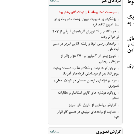
تازه های خبر
...ادامه
وط
آمریکا
مراسم عزاداری اربعین حسینی در کربلای
سرمست : مشروطه آغاز دولت قانون‌مدار بود
معلی/تصویری
یک
پزشکیان بر ضرورت تبیین نهضت مشروطه برای
 به
رویکرد دوشنبه های کاری استاندار و مطالبات
نسل امروز تاکید کرد
استان
خریدگندم از کشاورزان آذربایجان شرقی از 207
گزارش رونمایی از تاریخ اتاق تبریز
تن فراتر رفت
های
ت و
حمایت از واحدهای تولیدی در دستور کار قرار
برندهای ریس ،‌نوقا و رشته ختایی تبریز در مسیر
ین
ثبت ملی
دارد
خروج بیش از ۳ میلیون و ۲۷۰ هزار زائر از
مرزهای اربعینی
اری
تهران کوتاه نیامد، واشنگتن عقب نشست؛ روایت
نیویورک‌تایمز از فرسایش گزینه‌های آمریکا
مراسم عزاداری اربعین حسینی در کربلای معلی/
تصویری
رویکرد دوشنبه های کاری استاندار و مطالبات
استان
گزارش رونمایی از تاریخ اتاق تبریز
حمایت از واحدهای تولیدی در دستور کار قرار
دارد
گزارش تصویری
...ادامه