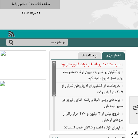
صفحه نخست
/
تماس با ما
15 مرداد 1405
اخبار مهم
پر بیننده ها
سرمست : مشروطه آغاز دولت قانون‌مدار بود
پزشکیان بر ضرورت تبیین نهضت مشروطه
برای نسل امروز تاکید کرد
خریدگندم از کشاورزان آذربایجان شرقی از
207 تن فراتر رفت
برندهای ریس ،‌نوقا و رشته ختایی تبریز در
نج
مسیر ثبت ملی
خروج بیش از ۳ میلیون و ۲۷۰ هزار زائر از
مرزهای اربعینی
تهران کوتاه نیامد، واشنگتن عقب نشست؛
اه
روایت نیویورک‌تایمز از فرسایش گزینه‌های