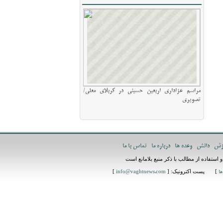
مراسم عزاداری اربعین حسینی در کربلای معلی/
تصویری
زش
دانش
وعده ها
درباره ما
تماس با ما
استفاده از مطالب با ذکر منبع بلامانع است
] پست اکترونیک: [
]
ها
info@vaghtnews.com