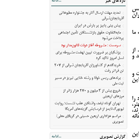
تازه های خبر
...ادامه
مسیر ثبت ملی
ئیس
خروج بیش از ۳ میلیون و ۲۷۰ هزار زائر از
تمدید مهلت ارسال آثار به جشنواره مطبوعاتی
ان
مرزهای اربعینی
آذربایجان‌شرقی
تهران کوتاه نیامد، واشنگتن عقب نشست؛
پیش‌ بینی پاییز پر بارش در ایران
روایت نیویورک‌تایمز از فرسایش گزینه‌های
 ما
مابه‌التفاوت حقوق بازنشستگان تأمین اجتماعی
آمریکا
پرداخت می‌شود
مراسم عزاداری اربعین حسینی در کربلای
سرمست : مشروطه آغاز دولت قانون‌مدار بود
 از
معلی/تصویری
پزشکیان بر ضرورت تبیین نهضت مشروطه برای
 و
نسل امروز تاکید کرد
خریدگندم از کشاورزان آذربایجان شرقی از 207
تن فراتر رفت
 و
برندهای ریس ،‌نوقا و رشته ختایی تبریز در مسیر
ین
ثبت ملی
خروج بیش از ۳ میلیون و ۲۷۰ هزار زائر از
مرزهای اربعینی
 را
تهران کوتاه نیامد، واشنگتن عقب نشست؛ روایت
تر،
نیویورک‌تایمز از فرسایش گزینه‌های آمریکا
ند،
انه
مراسم عزاداری اربعین حسینی در کربلای معلی/
تصویری
این
گزارش تصویری
...ادامه