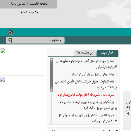
صفحه نخست
/
تماس با ما
17 مرداد 1405
اخبار مهم
پر بیننده ها
تمدید مهلت ارسال آثار به جشنواره مطبوعاتی
آذربایجان‌شرقی
پیش‌ بینی پاییز پر بارش در ایران
مابه‌التفاوت حقوق بازنشستگان تأمین اجتماعی
پرداخت می‌شود
سرمست : مشروطه آغاز دولت قانون‌مدار بود
می
پزشکیان بر ضرورت تبیین نهضت مشروطه
به
برای نسل امروز تاکید کرد
یا
خریدگندم از کشاورزان آذربایجان شرقی از
207 تن فراتر رفت
برندهای ریس ،‌نوقا و رشته ختایی تبریز در