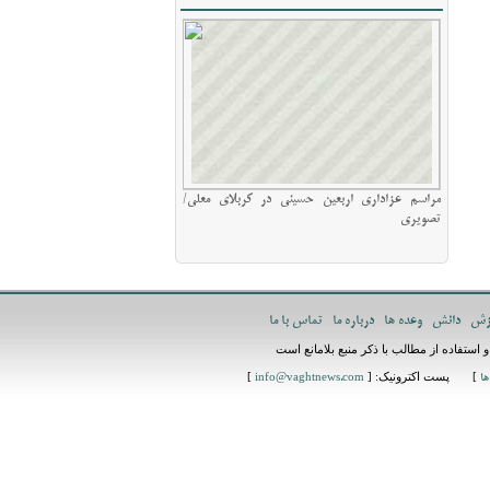
مراسم عزاداری اربعین حسینی در کربلای معلی/
تصویری
زش
دانش
وعده ها
درباره ما
تماس با ما
استفاده از مطالب با ذکر منبع بلامانع است
] پست اکترونیک: [
]
ها
info@vaghtnews.com