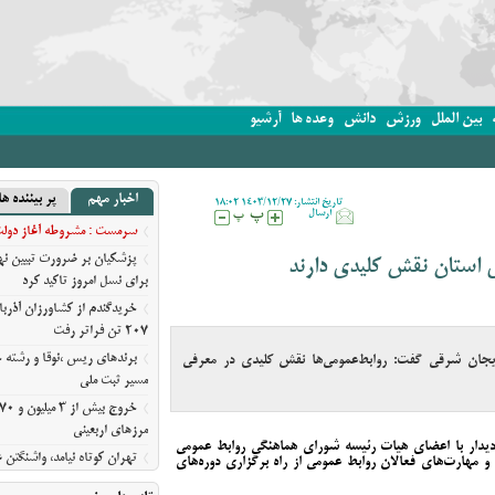
بین الملل
ورزش
دانش
وعده ها
آرشیو
اخبار مهم
پر بیننده ها
تاریخ انتشار: 1403/12/27 18:02
ارسال
سرمست : مشروطه آغاز دولت ق
پزشکیان بر ضرورت تبیین 
 استان نقش کلیدی دارند
برای نسل امروز تاکید کرد
خریدگندم از کشاورزان آذرب
207 تن فراتر رفت
برندهای ریس ،‌نوقا و رشته خ
یجان‌ شرقی گفت: روابط‌عمومی‌ها نقش کلیدی در معرفی
مسیر ثبت ملی
مرزهای اربعینی
ر دیدار با اعضای هیات رئیسه شورای هماهنگی روابط عمومی
تهران کوتاه نیامد، واشنگت
 مهارت‌های فعالان روابط عمومی از راه برگزاری دوره‌های
روایت نیویورک‌تایمز از فرسای