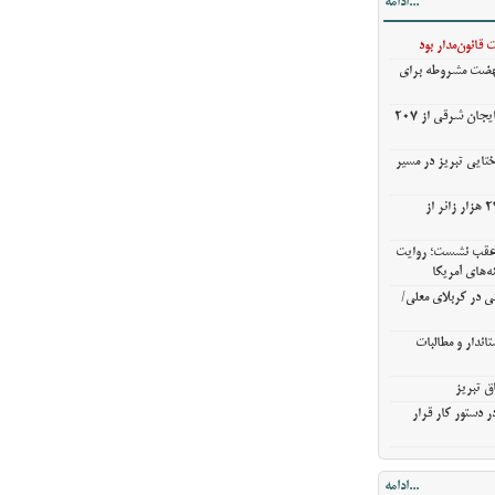
...ادامه
ی در کربلای
قانون‌مدار بود
نهضت مشروطه برای
ندار و مطالبات
خریدگندم از کشاورزان آذربایجان شرقی از 207
ق تبریز
 دستور کار قرار
ختایی تبریز در مسیر
خروج بیش از ۳ میلیون و ۲۷۰ هزار زائر از
ن عقب نشست؛ روایت
ه‌های آمریکا
ی در کربلای معلی/
اندار و مطالبات
ق تبریز
 دستور کار قرار
...ادامه