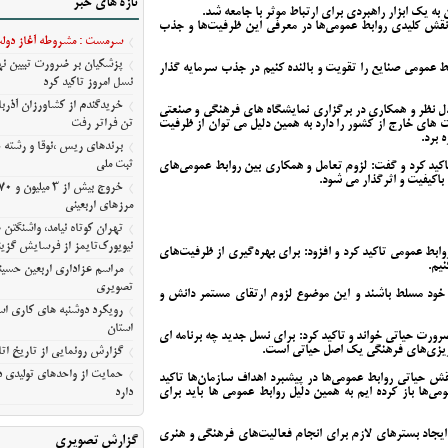
تازه های خبر
آمریکا
به یک ابزار راهبردی برای ارتباط موثر با جامعه شد.
 نقش کلیدی روابط عمومی‌ها در معرفی این ظرفیت‌ها و جذب
مراسم عزاداری اربعین حسین
سرمست : مشروطه آغاز دولت 
معلی/تصویری
پزشکیان بر ضرورت تبیین 
بط عمومی صنایع را تقویت و بالنده کنیم در جذب سرمایه گذار
رویکرد دوشنبه های کاری استا
نسل امروز تاکید کرد
استان
دل نظر و همکاری در برگزاری نمایشگاه های فرهنگی و صنعتی
گزارش رونمایی از تاریخ اتا
تن فراتر رفت
 های خارج از کشور را دارد به همین دلیل می توان از ظرفیت
 برد.
حمایت از واحدهای تولیدی در
برندهای ریس ،‌نوقا و رشته 
ثبت ملی
اکید کرد و گفت: لزوم تعامل و همکاری بین روابط عمومی‌های
دارد
کیفیت و اثرگذار می شود.
مرزهای اربعینی
تهران کوتاه نیامد، واشنگت
نیویورک‌تایمز از فرسایش گزین
بط عمومی تاکید کرد و افزود: برای بهره‌گیری از ظرفیت‌های
یم.
مراسم عزاداری اربعین حسین
تصویری
زه خود مسلط باشند و این موضوع لزوم ارتقای مستمر دانش و
رویکرد دوشنبه های کاری است
استان
رورت حیاتی خواند و تاکید کرد: برای نسل جدید چه برنامه ای
مه‌ریزی‌های فرهنگی یک اصل حیاتی است.
گزارش رونمایی از تاریخ اتا
حمایت از واحدهای تولیدی در
ش حیاتی روابط عمومی‌ها در پیشبرد اهداف سازمان‌ها تاکید
‌ها باز کرده ایم به همین دلیل روابط عمومی ها باید برای
دارد
ا ایجاد بسترهای لازم برای انجام فعالیت‌های فرهنگی و هنری
گزارش تصویری