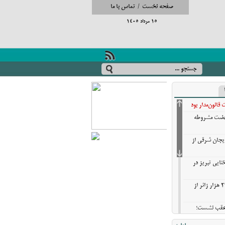
صفحه نخست
/
تماس با ما
15 مرداد 1405
انون‌مدار بود
نهضت مشروطه
ایجان شرقی از
تایی تبریز در
خروج بیش از ۳ میلیون و ۲۷۰ هزار زائر از
ن عقب نشست؛
ش گزینه‌های