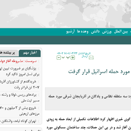
بین الملل
ورزش
دانش
وعده ها
آرشیو
اخبار مهم
پر بیننده ها
تاریخ انتشار: 1404/03/23 07:02
ارسال
سرمست : مشروطه آغاز دولت ق
پزشکیان بر ضرورت تبیین 
ورد حمله اسرائیل قرار گرفت
برای نسل امروز تاکید کرد
خریدگندم از کشاورزان آذرب
207 تن فراتر رفت
برندهای ریس ،‌نوقا و رشته خ
: سه منطقه نظامی و پادگان در آذربایجان شرقی مورد حمله
مسیر ثبت ملی
مرزهای اربعینی
ی خبری اظهار کرد: اطلاعات تکمیلی از ابعاد حمله به زودی
تهران کوتاه نیامد، واشنگت
روایت نیویورک‌تایمز از فرسای
ان آغاز شد و در پی این حملات، چند ساختمان مسکونی مورد