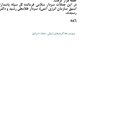
حمله قرار گرفت.
در این حملات سردار سلامی فرمانده کل سپاه پاسدار
اسبق سازمان انرژی اتمی)، سردار غلامعلی رشید و دکت
رسیدند.
586
برچسب ها: آذربایجان شرقی ، حمله ، اسرائیل