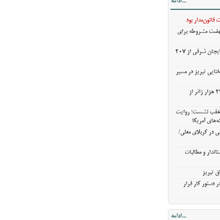
...ادامه
ی در کربلای
قانون‌مدار بود
نهضت مشروطه برای
ندار و مطالبات
خریدگندم از کشاورزان آذربایجان شرقی از 207
ق تبریز
 دستور کار قرار
ختایی تبریز در مسیر
خروج بیش از ۳ میلیون و ۲۷۰ هزار زائر از
ن عقب نشست؛ روایت
ه‌های آمریکا
ی در کربلای معلی/
اندار و مطالبات
ق تبریز
 دستور کار قرار
...ادامه