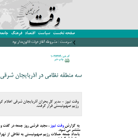
صفحه نخست
سیاست
اقتصاد
فرهنگ
جامعه
سرمست : مشروطه آغاز دولت قانون‌مدار بود
کد خبر: 1037379
چاپ خبر
سه منطقه نظامی در آذربایجان شرقی م
وقت نیوز - مدیر کل بحران آذربایجان شرقی اعلام کرد
رژیم صهیونیستی قرار گرفت.
به گزارش
وقت نیوز
، مجید فرشی روز جمعه در گفت و گو
منتشر می شود.
بامداد جمعه حملات رژیم صهیونیستی به نقاطی از تهر