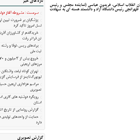
تازه های خبر
آمریکا
ان انقلاب اسلامی، فریدون عباسی (نماینده مجلس و رئیس
ر طهرانچی رئیس دانشگاه آزاد و دانشمند هسته ای به شهادت
مراسم عزاداری اربعین حسین
سرمست : مشروطه آغاز دولت 
معلی/تصویری
پزشکیان بر ضرورت تبیین 
رویکرد دوشنبه های کاری استا
نسل امروز تاکید کرد
استان
گزارش رونمایی از تاریخ اتا
تن فراتر رفت
حمایت از واحدهای تولیدی در
برندهای ریس ،‌نوقا و رشته 
ثبت ملی
دارد
مرزهای اربعینی
تهران کوتاه نیامد، واشنگت
نیویورک‌تایمز از فرسایش گزین
مراسم عزاداری اربعین حسین
تصویری
رویکرد دوشنبه های کاری است
استان
گزارش رونمایی از تاریخ اتا
حمایت از واحدهای تولیدی در
دارد
گزارش تصویری