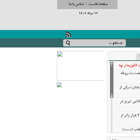
صفحه نخست
/
تماس با ما
15 مرداد 1405
انون‌مدار بود
نهضت مشروطه
ایجان شرقی از
تایی تبریز در
خروج بیش از ۳ میلیون و ۲۷۰ هزار زائر از
ن عقب نشست؛
ش گزینه‌های