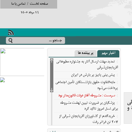
صفحه نخست
/
تماس با ما
16 مرداد 1405
اخبار مهم
پر بیننده ها
تمدید مهلت ارسال آثار به جشنواره مطبوعاتی
آذربایجان‌شرقی
پیش‌ بینی پاییز پر بارش در ایران
مابه‌التفاوت حقوق بازنشستگان تأمین اجتماعی
پرداخت می‌شود
سرمست : مشروطه آغاز دولت قانون‌مدار بود
لی
پزشکیان بر ضرورت تبیین نهضت مشروطه
 و
برای نسل امروز تاکید کرد
خریدگندم از کشاورزان آذربایجان شرقی از
207 تن فراتر رفت
برندهای ریس ،‌نوقا و رشته ختایی تبریز در