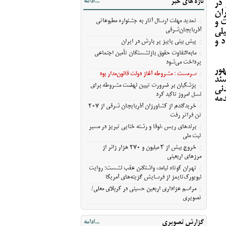
تازه های خبر
...ادامه
 در
مسیر ثبت ملی
ران
خروج بیش از ۳ میلیون و ۲۷۰ هزار زائر از
ت و
تمدید مهلت ارسال آثار به جشنواره مطبوعاتی
مرزهای اربعینی
آذربایجان‌شرقی
یلی
 و
تهران کوتاه نیامد، واشنگتن عقب نشست؛
پیش‌ بینی پاییز پر بارش در ایران
روایت نیویورک‌تایمز از فرسایش گزینه‌های
مابه‌التفاوت حقوق بازنشستگان تأمین اجتماعی
آمریکا
پرداخت می‌شود
ور
مراسم عزاداری اربعین حسینی در کربلای
سرمست : مشروطه آغاز دولت قانون‌مدار بود
سند
معلی/تصویری
پزشکیان بر ضرورت تبیین نهضت مشروطه برای
دنی
نسل امروز تاکید کرد
مه
خریدگندم از کشاورزان آذربایجان شرقی از 207
تن فراتر رفت
برندهای ریس ،‌نوقا و رشته ختایی تبریز در مسیر
ثبت ملی
خروج بیش از ۳ میلیون و ۲۷۰ هزار زائر از
مرزهای اربعینی
تهران کوتاه نیامد، واشنگتن عقب نشست؛ روایت
نیویورک‌تایمز از فرسایش گزینه‌های آمریکا
مراسم عزاداری اربعین حسینی در کربلای معلی/
تصویری
گزارش تصویری
...ادامه