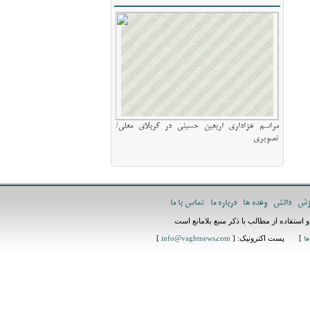
مراسم عزاداری اربعین حسینی در کربلای معلی/
تصویری
زش
دانش
وعده ها
درباره ما
تماس با ما
استفاده از مطالب با ذکر منبع بلامانع است
] پست اکترونیک: [
]
ها
info@vaghtnews.com