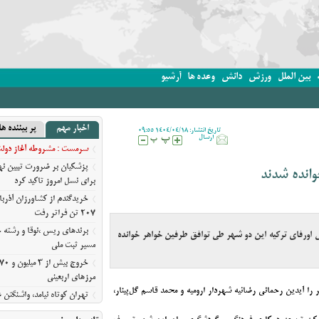
بین الملل
ورزش
دانش
وعده ها
آرشیو
اخبار مهم
پر بیننده ها
تاریخ انتشار: 1404/04/18 09:55
ارسال
سرمست : مشروطه آغاز دولت ق
پزشکیان بر ضرورت تبیین 
وانده شدند
برای نسل امروز تاکید کرد
خریدگندم از کشاورزان آذرب
207 تن فراتر رفت
برندهای ریس ،‌نوقا و رشته خ
ی اورفای ترکیه این دو شهر طی توافق طرفین خواهر خوانده
مسیر ثبت ملی
مرزهای اربعینی
را آیدین رحمانی رضائیه شهردار ارومیه و محمد قاسم گل‌پینار،
تهران کوتاه نیامد، واشنگت
روایت نیویورک‌تایمز از فرسای