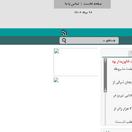
صفحه نخست
/
تماس با ما
15 مرداد 1405
انون‌مدار بود
نهضت مشروطه
ایجان شرقی از
تایی تبریز در
خروج بیش از ۳ میلیون و ۲۷۰ هزار زائر از
ن عقب نشست؛
ش گزینه‌های