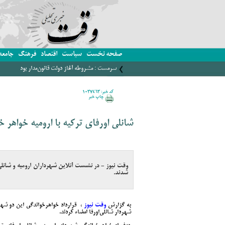
صفحه نخست
سیاست
اقتصاد
فرهنگ
جامعه
سرمست : مشروطه آغاز دولت قانون‌مدار بود
کد خبر: 1037463
چاپ خبر
شانلی اورفای ترکیه با ارومیه خواهر خ
وقت نیوز - در نشست آنلاین شهرداران ارومیه و شانل
شدند.
به گزارش
وقت نیوز
، قرارداد خواهرخواندگی این دو شهر 
شهردار شانلی‌اورفا امضاء کردند.