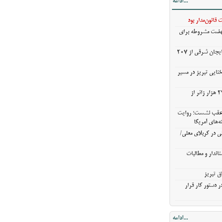
...ادامه
ی در کربلای
قانون‌مدار بود
نهضت مشروطه برای
ندار و مطالبات
خریدگندم از کشاورزان آذربایجان شرقی از 207
ق تبریز
 دستور کار قرار
ختایی تبریز در مسیر
خروج بیش از ۳ میلیون و ۲۷۰ هزار زائر از
ن عقب نشست؛ روایت
ه‌های آمریکا
ی در کربلای معلی/
اندار و مطالبات
ق تبریز
 دستور کار قرار
...ادامه