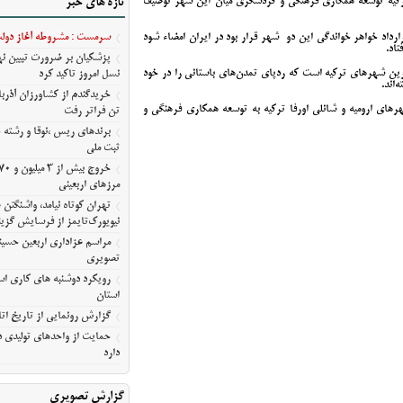
ترکیه توسعه همکاری فرهنگی و گردشگری میان این شهر توصیف
تازه های خبر
آمریکا
مراسم عزاداری اربعین حسین
ارداد خواهر خواندگی این دو شهر قرار بود در ایران امضاء شود
سرمست : مشروطه آغاز دولت 
معلی/تصویری
تاد.
پزشکیان بر ضرورت تبیین 
رویکرد دوشنبه های کاری استا
رین شهرهای ترکیه است که ردپای تمدن‌های باستانی را در خود
نسل امروز تاکید کرد
‌اند.
استان
هرهای ارومیه و شانلی اورفا ترکیه به توسعه همکاری فرهنگی و
گزارش رونمایی از تاریخ اتا
تن فراتر رفت
حمایت از واحدهای تولیدی در
برندهای ریس ،‌نوقا و رشته 
ثبت ملی
دارد
مرزهای اربعینی
تهران کوتاه نیامد، واشنگت
نیویورک‌تایمز از فرسایش گزین
مراسم عزاداری اربعین حسین
تصویری
رویکرد دوشنبه های کاری است
استان
گزارش رونمایی از تاریخ اتا
حمایت از واحدهای تولیدی در
دارد
گزارش تصویری