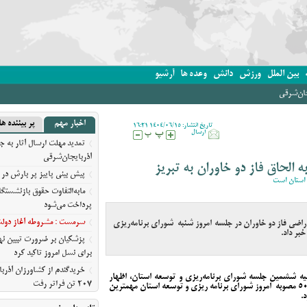
بین الملل
ورزش
دانش
وعده ها
آرشیو
جان‌شرقی
اخبار مهم
پر بیننده ها
تاریخ انتشار: 1404/06/15 16:21
ارسال
تمدید مهلت ارسال آثار به ج
آذربایجان‌شرقی
 الحاق فاز دو خاوران به تبریز
پیش‌ بینی پاییز پر بارش در 
 استان است
مابه‌التفاوت حقوق بازنشستگ
پرداخت می‌شود
سرمست : مشروطه آغاز دولت ق
راضی فاز دو خاوران در جلسه امروز شنبه شورای برنامه‌ریزی
بر داد.
پزشکیان بر ضرورت تبیین 
برای نسل امروز تاکید کرد
خریدگندم از کشاورزان آذرب
ه ششمین جلسه شورای برنامه‌ریزی و توسعه استان، اظهار
207 تن فراتر رفت
کرد: تعیین تکلیف اراضی فاز دو شهرک خاوران در میان 50 مصوبه امروز شورای برنامه ریزی و توسعه استان مهمترین
برندهای ریس ،‌نوقا و رشته خ