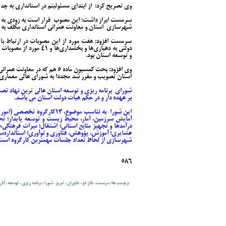
وی تصریح کرد: از ابتدای مسئولیتم در استانداری به جد 
سرمست ابراز داشت: این مصوب قرار است به زودی به ش
شهرسازی استان و معاونت عمرانی استانداری مکلف به 
سرمست افزود: هفت مورد از این مصوبات در ارتباط با ت
دولتی به دهیاری‌ها و بخش
و توسعه استان بود.
وی افزود: بحث کمسیون ماده 5 هم
استان تصویب و مقرر شد مجددا به شورای عالی معماری
شورای برنامه ریزی و توسعه استان عالی ترین نهاد تصم
بر عهده دار و در حکم هیات دولت استان می باشد.
این شورا به تناسب موضوع، 13ک
آمایش سرزمین، آمار، محیط زیست و توسعه پایدار؛ تحو
درآمدها و تجهیز منابع استانی؛ اشتغال؛ میراث فرهنگی،
عشایری؛ آموزش، پؤوهش، فناوری و نوآوری؛ استانداردسازی
شهرسازی از لحاظ تعداد جلسات مهمترین کارگروه است
586
برچسب ها: سرمست ، فاز دو ، خاوران ، تبریز ، شورا ، برنامه ریزی ، توسعه ، آ