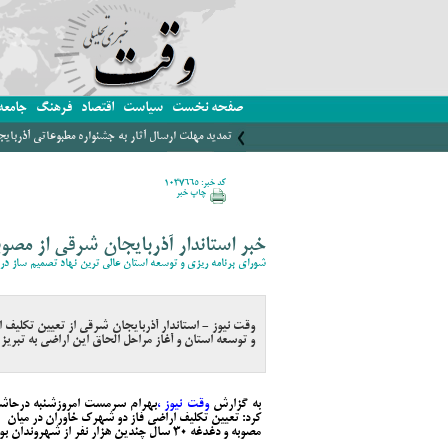
صفحه نخست
سیاست
اقتصاد
فرهنگ
جامعه
تمدید مهلت ارسال آثار به جشنواره مطبوعاتی آذربای
کد خبر: 1037665
چاپ خبر
خبر استاندار آذربایجان شرقی از مصوبه
شورای برنامه ریزی و توسعه استان عالی ترین نهاد تصمیم ساز در
وقت نیوز - استاندار آذربایجان شرقی از تعیین تکلیف ا
و توسعه استان و آغاز مراحل الحاق این اراضی به تبریز خ
به گزارش
وقت نیوز ،
بهرام سرمست امروزشنبه درحاشی
مصوبه و دغدغه 30 سال چندین هزار نفر از شهروندان بود.