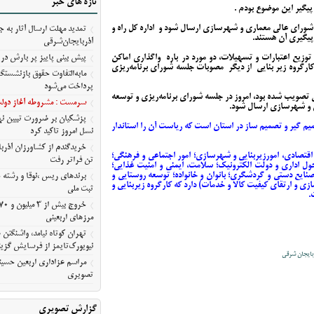
تازه های خبر
مسیر ثبت ملی
پیگیر این موضوع بودم .
ورای عالی معماری و شهرسازی ارسال شود و اداره کل راه و
تمدید مهلت ارسال آثار به ج
پیگیری آن هستند.
مرزهای اربعینی
آذربایجان‌شرقی
تهران کوتاه نیامد، واشنگت
وزیع اعتبارات و تسهیلات، دو مورد در باره واگذاری اماکن
پیش‌ بینی پاییز پر بارش در 
داری‌ها و 41 مورد از مصوبات کارگروه زیر بنایی از دیگر مصوبات جلسه شورای برنامه‌ریزی
روایت نیویورک‌تایمز از فرسای
مابه‌التفاوت حقوق بازنشستگ
آمریکا
پرداخت می‌شود
 که در معاونت عمرانی تصویب شده بود، امروز در جلسه شورای برنامه‌ریزی و توسعه
مراسم عزاداری اربعین حسین
سرمست : مشروطه آغاز دولت 
 و شهرسازی ارسال شود.
معلی/تصویری
پزشکیان بر ضرورت تبیین 
یم گیر و تصمیم ساز در استان است که ریاست آن را استاندار
نسل امروز تاکید کرد
ارگروه تخصصی (امور اقتصادی، امورزیربنایی و شهرسازی؛ امور اجتماعی و فرهنگی؛
تن فراتر رفت
ل اداری و دولت الکترونیک؛ سلامت، ایمنی و امنیت غذایی؛
صنایع دستی و گردشگری؛ بانوان و خانواده؛ توسعه روستایی و
برندهای ریس ،‌نوقا و رشته 
 و ارتقای کیفیت کالا و خدمات) دارد که کارگروه زیربنایی و
ثبت ملی
.
مرزهای اربعینی
تهران کوتاه نیامد، واشنگت
نیویورک‌تایمز از فرسایش گزین
ذربایجان شرقی
مراسم عزاداری اربعین حسین
تصویری
گزارش تصویری