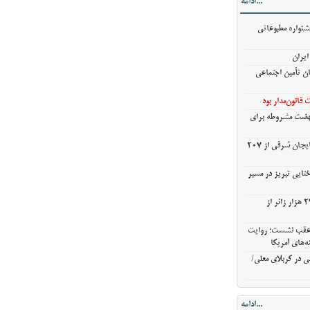
...ادامه
خروج بیش از ۳ میلیون و ۲۷۰ هزار زائر از
شنواره مطبوعاتی
ن عقب نشست؛
ایران
ش گزینه‌های
ان تأمین اجتماعی
ی در کربلای
قانون‌مدار بود
نهضت مشروطه برای
خریدگندم از کشاورزان آذربایجان شرقی از 207
ختایی تبریز در مسیر
خروج بیش از ۳ میلیون و ۲۷۰ هزار زائر از
ن عقب نشست؛ روایت
ه‌های آمریکا
ی در کربلای معلی/
...ادامه