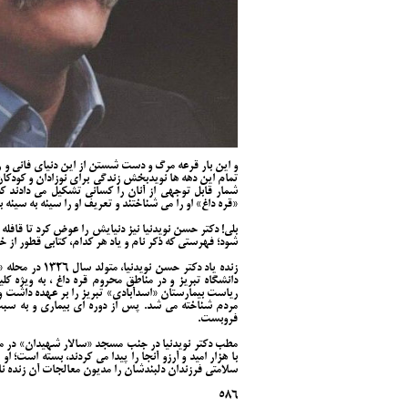
و این بار قرعه مرگ و دست شستن از این دنیای فانی و رفت
تمام این دهه ها نویدبخش زندگی برای نوزادان و کودکان و
شمار قابل توجهی از آنان را کسانی تشکیل می دادند ک
«قره داغ» او را می شناختند و تعریف او را سینه به سینه ب
بلی! دکتر حسن نویدنیا نیز دنیایش را عوض کرد تا قاف
شود؛ فهرستی که ذکر نام و یاد هر کدام، کتابی قطور از 
زنده یاد دکتر ح
دانشگاه تبریز و در مناطق محروم قره داغ ، به ویژه کل
ریاست بیمارستان «اسدآبادی» تبریز را بر عهده داشت و
مردم شناخته می شد. پس از دوره ای بیماری و به س
فروبست.
مطب دکتر نویدنیا در جنب مسجد «سالار شهیدان» در محل
با هزار امید و آرزو آنجا را پیدا می کردند، بسته است؛ 
سلامتی فرزندان دلبندشان را مدیون معالجات آن زنده 
586