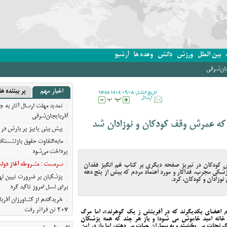
بین الملل
ورزش
دانش
وعده ها
آرشیو
جان‌شرقی
اخبار مهم
پر بیننده ها
تاریخ انتشار: 1404/09/08 17:48
ارسال
تمدید مهلت ارسال آثار به ج
آذربایجان‌شرقی
که عمرش وقف کودکان و نوزادان شد
پیش‌ بینی پاییز پر بارش در 
مابه‌التفاوت حقوق بازنشستگ
پرداخت می‌شود
سرمست : مشروطه آغاز دولت ق
ودکان در تبریز صفحه دیگری بر کتاب غم انگیز فقدان
شکی مجرب، فداکار و مورد اعتماد مردم که بیش از پنج دهه
پزشکیان بر ضرورت تبیین 
نوزادان و کودکان، کرد.
برای نسل امروز تاکید کرد
خریدگندم از کشاورزان آذرب
207 تن فراتر رفت
 اعضای یکدیگرند که در آفرینش ز یک گوهرند»، اما مرگ
انه امید خاموش می شود؛ و باز هر چند که همه پزشکان
برندهای ریس ،‌نوقا و رشته خ
نجات می بخشند و به بیماران حیات می دهند، اما باز در این