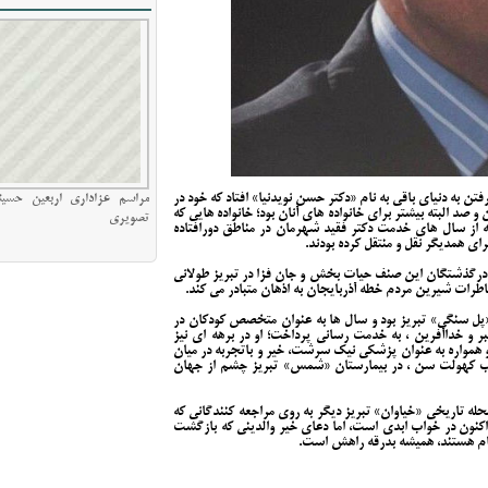
ن به دنیای باقی به نام «دکتر حسن نویدنیا» افتاد که خود در
مراسم عزاداری اربعین حسین
 صد البته بیشتر برای خانواده های آنان بود؛ خانواده هایی که
تصویری
ه از سال های خدمت دکتر فقید شهرمان در مناطق دورافتاده
رای همدیگر نقل و منتقل کرده بودند.
له درگذشتگان این صنف حیات بخش و جان فزا در تبریز طولانی
خاطرات شیرین مردم خطه آذربایجان به اذهان متبادر می کند.
سن نویدنیا، متولد سال ۱۳۲۶ در محله «پل سنگی» تبریز بود و سال ها به عنوان متخصص کودکان در
یبر و خداآفرین ، به خدمت رسانی پرداخت؛ او در برهه ای نیز
 همواره به عنوان پزشکی نیک سرشت، خیر و باتجربه در میان
بب کهولت سن ، در بیمارستان «شمس» تبریز چشم از جهان
ه تاریخی «خیاوان» تبریز دیگر به روی مراجعه کنندگانی که
او اکنون در خواب ابدی است، اما دعای خیر والدینی که بازگشت
نام هستند، همیشه بدرقه راهش است.