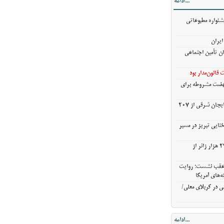
...ادامه
خروج بیش از ۳ میلیون و ۲۷۰ هزار زائر از
شنواره مطبوعاتی
ن عقب نشست؛
ایران
ش گزینه‌های
ان تأمین اجتماعی
ی در کربلای
قانون‌مدار بود
نهضت مشروطه برای
خریدگندم از کشاورزان آذربایجان شرقی از 207
ختایی تبریز در مسیر
خروج بیش از ۳ میلیون و ۲۷۰ هزار زائر از
ن عقب نشست؛ روایت
ه‌های آمریکا
ی در کربلای معلی/
...ادامه