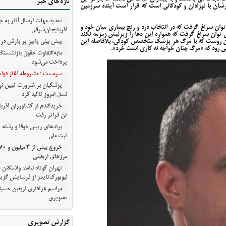
تازه های خبر
مسیر ثبت ملی
شان با نوزادان و کودکانی است که قرار است آینده سرزمین
تمدید مهلت ارسال آثار به ج
 توان سراغ گرفت که در انتخاب درد و رنج بیماری میان خود و
مرزهای اربعینی
آذربایجان‌شرقی
ی توان سراغ گرفت که همواره این دعا را زیرلبش زمزمه نکند
تهران کوتاه نیامد، واشنگت
ز این روست که با مرگ هر پزشک متخصص کودکی، بلافاصله این
پیش‌ بینی پاییز پر بارش در 
رود که «مرگ چنان خواجه نه کاری است خُرد».
روایت نیویورک‌تایمز از فرسای
مابه‌التفاوت حقوق بازنشستگ
آمریکا
پرداخت می‌شود
مراسم عزاداری اربعین حسین
سرمست : مشروطه آغاز دولت 
معلی/تصویری
پزشکیان بر ضرورت تبیین 
نسل امروز تاکید کرد
تن فراتر رفت
برندهای ریس ،‌نوقا و رشته 
ثبت ملی
مرزهای اربعینی
تهران کوتاه نیامد، واشنگت
نیویورک‌تایمز از فرسایش گزین
مراسم عزاداری اربعین حسین
تصویری
گزارش تصویری