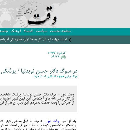
صفحه نخست
سیاست
اقتصاد
فرهنگ
جامعه
تمدید مهلت ارسال آثار به جشنواره مطبوعاتی آذربای
کد خبر: 1037966
چاپ خبر
در سوگ دکتر حسن نویدنیا / پزشکی 
مرگ چنین خواجه نه کاری است خُرد
وقت نیوز - مرگ دکتر حسن نویدنیا، پزشک متخصص ک
بزرگان و سرمایه های اجتماعی این کهن شهر افزود؛ پز
از عمرش را وقف خدمت به مردم این دیار، آن هم از نوع 
به گزارش
وقت نیوز
، هرچند به قول سعدی «بنی ادم
پزشکان متخصصِ کودک به مانند چراغی است که در خ
مخصوصا از نوع متخصصانش، جان های فراوانی را از مرگ 