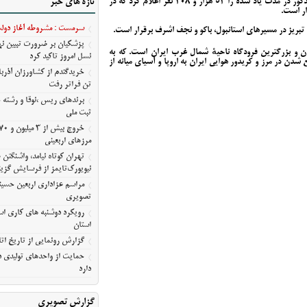
وی شمار مسافران ورودی و خروجی خارجی فرودگاه مذکور در مدت یاد شده را 53 هزار و 308 نفر اعلام کرد که در
تازه های خبر
آمریکا
مراسم عزاداری اربعین حسین
سرمست : مشروطه آغاز دولت 
ه تبریز در مسیرهای استانبول، باکو و نجف اشرف برقرار است.
معلی/تصویری
پزشکیان بر ضرورت تبیین 
ران و بزرگترین فرودگاه ناحیهٔ شمال غرب ایران است. که به
رویکرد دوشنبه های کاری استا
نسل امروز تاکید کرد
ه‌جهت واقع شدن در مرز و کریدور هوایی ایران به اروپا و آسیای میانه از
استان
گزارش رونمایی از تاریخ اتا
تن فراتر رفت
حمایت از واحدهای تولیدی در
برندهای ریس ،‌نوقا و رشته 
ثبت ملی
دارد
مرزهای اربعینی
تهران کوتاه نیامد، واشنگت
نیویورک‌تایمز از فرسایش گزین
مراسم عزاداری اربعین حسین
تصویری
رویکرد دوشنبه های کاری است
استان
گزارش رونمایی از تاریخ اتا
حمایت از واحدهای تولیدی در
دارد
گزارش تصویری