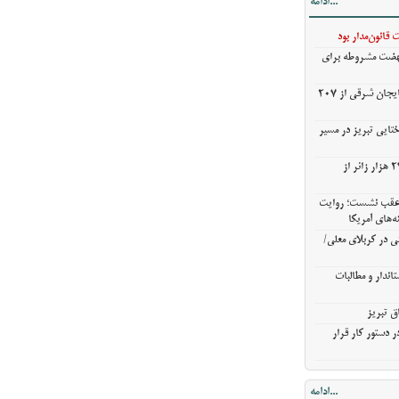
...ادامه
ی در کربلای
قانون‌مدار بود
نهضت مشروطه برای
ندار و مطالبات
خریدگندم از کشاورزان آذربایجان شرقی از 207
ق تبریز
 دستور کار قرار
ختایی تبریز در مسیر
خروج بیش از ۳ میلیون و ۲۷۰ هزار زائر از
ن عقب نشست؛ روایت
ه‌های آمریکا
ی در کربلای معلی/
اندار و مطالبات
ق تبریز
 دستور کار قرار
...ادامه