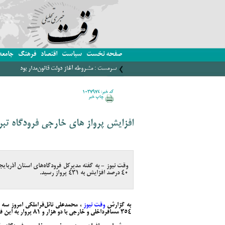
صفحه نخست
سیاست
اقتصاد
فرهنگ
جامعه
سرمست : مشروطه آغاز دولت قانون‌مدار بود
کد خبر: 1037974
چاپ خبر
افزایش پرواز های خارجی فرودگاه تبر
وقت نیوز - به گفته مدیرکل فرودگاه‌های استان آذربایج
40 درصد افزایش به 431 پرواز رسید.
به گزارش
وقت نیوز
354 مسافرداخلی و خارجی با دو هزار و 81 پروار به این فرودگاه وارد و یا خارج شدند.