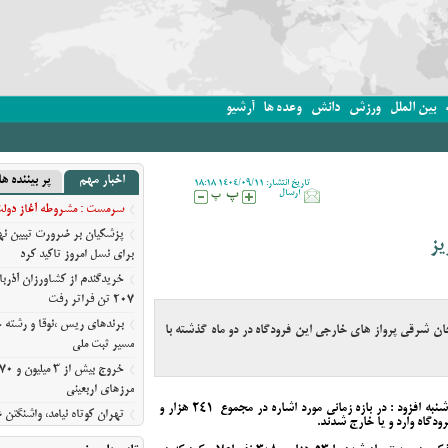
بین الملل
ورزش
دانش
وعده ها
آرشیو
اخبار مهم
پر بیننده ها
تاریخ انتشار: 1404/09/11 18:18
ارسال
سرمست : مشروطه آغاز دولت ق
پزشکیان بر ضرورت تبیین 
یز
برای نسل امروز تاکید کرد
خریدگندم از کشاورزان آذرب
207 تن فراتر رفت
برندهای ریس ،‌نوقا و رشته خ
ان‌ شرقی پرواز های خارجی این فرودگاه در دو ماه گذشته با
مسیر ثبت ملی
مرزهای اربعینی
‌، محمدعلی نائل‌قراملکی امروز سه شنبه افزود : در بازه زمانی مورد اشاره در مجموع 241 هزار و
تهران کوتاه نیامد، واشنگت
روایت نیویورک‌تایمز از فرسای