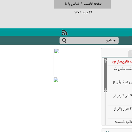
صفحه نخست
/
تماس با ما
16 مرداد 1405
انون‌مدار بود
نهضت مشروطه
ایجان شرقی از
تایی تبریز در
خروج بیش از ۳ میلیون و ۲۷۰ هزار زائر از
ن عقب نشست؛
ش گزینه‌های