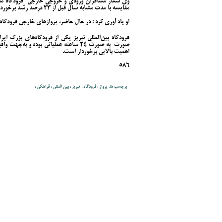
مقایسه با مدت مشابه سال قبل از 33 درصد رشد برخوردار است.
او یاد آوری کرد : در حال حاضر، پروازهای خارجی فرودگا
فرودگاه بین‌المللی تبریز یکی از فرودگاه‌های بزرگ ای
صورت به صورت ۲۴ ساعته عملیاتی بوده و ب
اهمیت بالایی برخوردار است.
586
برچسب ها: پرواز ، ‌فرودگاه ، ‌تبریز ، بین المللی ، ‌قراملکی ، ‌