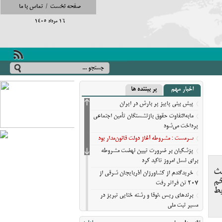
صفحه نخست
/
تماس با ما
16 مرداد 1405
اخبار مهم
پر بیننده ها
پیش‌ بینی پاییز پر بارش در ایران
مابه‌التفاوت حقوق بازنشستگان تأمین اجتماعی
پرداخت می‌شود
سرمست : مشروطه آغاز دولت قانون‌مدار بود
پزشکیان بر ضرورت تبیین نهضت مشروطه
برای نسل امروز تاکید کرد
لث
خریدگندم از کشاورزان آذربایجان شرقی از
خم
207 تن فراتر رفت
یط
برندهای ریس ،‌نوقا و رشته ختایی تبریز در
مسیر ثبت ملی
خروج بیش از ۳ میلیون و ۲۷۰ هزار زائر از