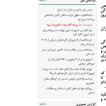
تازه های خبر
...ادامه
مرزهای اربعینی
خص
تهران کوتاه نیامد، واشنگتن عقب نشست؛
گی
پیش‌ بینی پاییز پر بارش در ایران
روایت نیویورک‌تایمز از فرسایش گزینه‌های
حق بیمه وسایل نقلیه فاقد بیمه‌نامه شخص ثالث برای مدت ۱۵ روز
مابه‌التفاوت حقوق بازنشستگان تأمین اجتماعی
آمریکا
پرداخت می‌شود
مراسم عزاداری اربعین حسینی در کربلای
سرمست : مشروطه آغاز دولت قانون‌مدار بود
ان
معلی/تصویری
پزشکیان بر ضرورت تبیین نهضت مشروطه برای
نسل امروز تاکید کرد
رویکرد دوشنبه های کاری استاندار و مطالبات
استان
خریدگندم از کشاورزان آذربایجان شرقی از 207
گی
تن فراتر رفت
 شخص
برندهای ریس ،‌نوقا و رشته ختایی تبریز در مسیر
ی و
ثبت ملی
وری
یر
خروج بیش از ۳ میلیون و ۲۷۰ هزار زائر از
مرزهای اربعینی
تهران کوتاه نیامد، واشنگتن عقب نشست؛ روایت
که
نیویورک‌تایمز از فرسایش گزینه‌های آمریکا
فاقد بیمه‌نامه شخص ثالث هستند، می‌توانند از روز شنبه ۱۶ خردادماه ۱۴۰۵ تا
مراسم عزاداری اربعین حسینی در کربلای معلی/
اقدام
تصویری
رویکرد دوشنبه های کاری استاندار و مطالبات
استان
یه
د و
گزارش تصویری
...ادامه