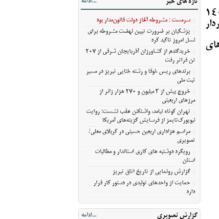
تازه های خبر
...ادامه
آمریکا
ومیه هم براساس تازه ترین پایش‌ها به یک هزار و ۱۴۰
مراسم عزاداری اربعین حسینی در کربلای
سرمست : مشروطه آغاز دولت قانون‌مدار بود
دار
معلی/تصویری
پزشکیان بر ضرورت تبیین نهضت مشروطه برای
رویکرد دوشنبه های کاری استاندار و مطالبات
نسل امروز تاکید کرد
های
استان
خریدگندم از کشاورزان آذربایجان شرقی از 207
گزارش رونمایی از تاریخ اتاق تبریز
تن فراتر رفت
حمایت از واحدهای تولیدی در دستور کار قرار
برندهای ریس ،‌نوقا و رشته ختایی تبریز در مسیر
ثبت ملی
دارد
خروج بیش از ۳ میلیون و ۲۷۰ هزار زائر از
مرزهای اربعینی
تهران کوتاه نیامد، واشنگتن عقب نشست؛ روایت
نیویورک‌تایمز از فرسایش گزینه‌های آمریکا
مراسم عزاداری اربعین حسینی در کربلای معلی/
تصویری
رویکرد دوشنبه های کاری استاندار و مطالبات
استان
گزارش رونمایی از تاریخ اتاق تبریز
حمایت از واحدهای تولیدی در دستور کار قرار
دارد
گزارش تصویری
...ادامه