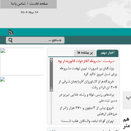
صفحه نخست
/
تماس با ما
15 مرداد 1405
اخبار مهم
پر بیننده ها
سرمست : مشروطه آغاز دولت قانون‌مدار بود
پزشکیان بر ضرورت تبیین نهضت مشروطه
برای نسل امروز تاکید کرد
خریدگندم از کشاورزان آذربایجان شرقی از
207 تن فراتر رفت
برندهای ریس ،‌نوقا و رشته ختایی تبریز در
ب
مسیر ثبت ملی
خروج بیش از ۳ میلیون و ۲۷۰ هزار زائر از
مرزهای اربعینی
 هم
تهران کوتاه نیامد، واشنگتن عقب نشست؛
ن یک میلیارد و 630 میلیون متر مکعب و تراز آن به یک هزار و ۲۷۰ متر
روایت نیویورک‌تایمز از فرسایش گزینه‌های