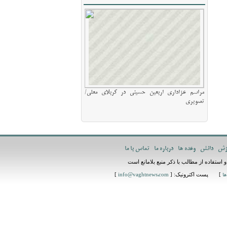
مراسم عزاداری اربعین حسینی در کربلای معلی/
تصویری
زش
دانش
وعده ها
درباره ما
تماس با ما
استفاده از مطالب با ذکر منبع بلامانع است
] پست اکترونیک: [
]
ها
info@vaghtnews.com