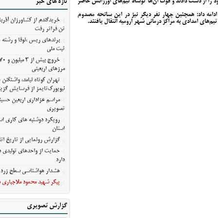
خود را از دست دادند و فوت آن‌ها توسط تیم‌های اورژانس حاضر
تازه های خبر
رویکرد دوشنبه های کاری استا
استان
ادامه داد: همچنین چهار نفر دیگر نیز در این سانحه مصدوم
م‌های امدادی به مراکز درمانی شهر ارومیه انتقال یافتند.
گزارش رونمایی از تاریخ اتا
تن فراتر رفت
حمایت از واحدهای تولیدی در
برندهای ریس ،‌نوقا و رشته 
دارد
ثبت ملی
هشدار هواشناسی سطح زرد د
شرقی
مرزهای اربعینی
تهران کوتاه نیامد، واشنگت
پیکر شهید محمود ملاجباری د
نیویورک‌تایمز از فرسایش گزین
مراسم عزاداری اربعین حسین
تصویری
رویکرد دوشنبه های کاری است
استان
گزارش رونمایی از تاریخ اتا
حمایت از واحدهای تولیدی در
دارد
هشدار هواشناسی سطح زرد د
پیکر شهید محمود ملاجباری د
گزارش تصویری