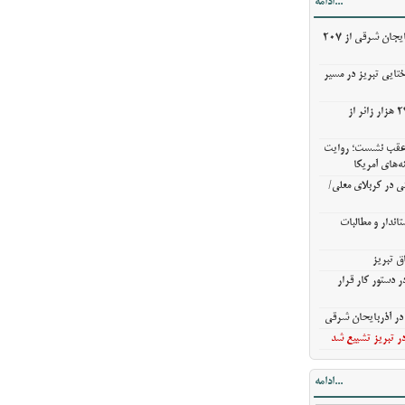
...ادامه
ندار و مطالبات
خریدگندم از کشاورزان آذربایجان شرقی از 207
ق تبریز
 دستور کار قرار
ختایی تبریز در مسیر
ر آذربایحان
خروج بیش از ۳ میلیون و ۲۷۰ هزار زائر از
ن عقب نشست؛ روایت
ر تبریز تشییع شد
ه‌های آمریکا
ی در کربلای معلی/
اندار و مطالبات
ق تبریز
 دستور کار قرار
ر آذربایحان شرقی
ر تبریز تشییع شد
...ادامه