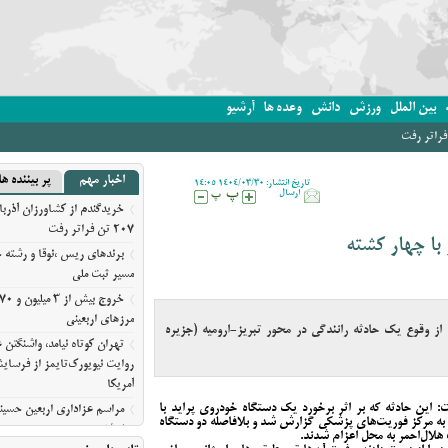
بین الملل
ورزش
دانش
وعده ها
آرشیو
اخبار مهم
پر بیننده ها
تاریخ انتشار: 1404/03/30 14:05
ارسال
خریدگندم از کشاورزان آذرب
207 تن فراتر رفت
 با چهار کشته
برندهای ریس ،‌نوقا و رشته خ
مسیر ثبت ملی
مرزهای اربعینی
قوع یک حادثه رانندگی در محور تبریز-ارومیه (جزیره
تهران کوتاه نیامد، واشنگت
روایت نیویورک‌تایمز از فرسای
آمریکا
ت: این حادثه که بر اثر برخورد یک دستگاه خودروی پراید با
مراسم عزاداری اربعین حسین
خ داد، در ساعت ۰۵:۴۵ روز جمعه، ۳۰ خرداد به مرکز فوریت‌های پزشکی گزارش شد و بلافاصله دو دستگاه
معلی/تصویری