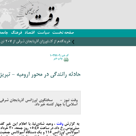
صفحه نخست
سیاست
اقتصاد
فرهنگ
جامعه
خریدگندم از کشاورزان آذربایجان شرقی از 207 تن فراتر رفت
کد خبر: 1037409
چاپ خبر
حادثه رانندگی در محور ارومیه - تبریز
وقت نیوز - سخنگوی اورژانس آذربایجان شرقی از و
اسلامی) با چهار کشته خبر داد.
به گزارش
وقت
، وحید شادی‌نیا، با اعلام این خبر گف
مینی‌بوس ر
آمبولانس اورژانس ۱۱۵ و یک دستگاه آمبولانس جمعیت هلال‌احمر به محل اعزام شدند.