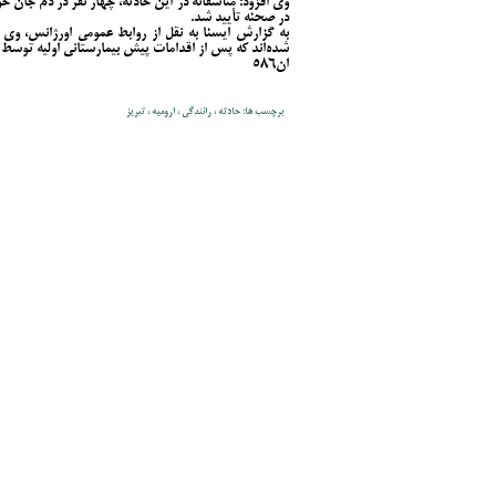
وی افزود: متأسفانه در این حادثه، چهار نفر در دم جان 
در صحنه تأیید شد.
به گزارش ایسنا به نقل از روابط عمومی اورژانس، وی 
شده‌اند که پس از اقدامات پیش بیمارستانی اولیه توسط تی
ان586
برچسب ها: حادثه ، رانندگی ، ارومیه ، تبریز