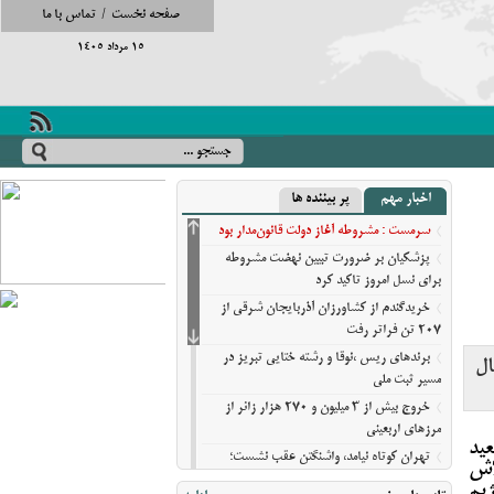
صفحه نخست
/
تماس با ما
15 مرداد 1405
اخبار مهم
پر بیننده ها
سرمست : مشروطه آغاز دولت قانون‌مدار بود
پزشکیان بر ضرورت تبیین نهضت مشروطه
برای نسل امروز تاکید کرد
خریدگندم از کشاورزان آذربایجان شرقی از
207 تن فراتر رفت
برندهای ریس ،‌نوقا و رشته ختایی تبریز در
ال
مسیر ثبت ملی
خروج بیش از ۳ میلیون و ۲۷۰ هزار زائر از
مرزهای اربعینی
عید
تهران کوتاه نیامد، واشنگتن عقب نشست؛
لاش
روایت نیویورک‌تایمز از فرسایش گزینه‌های
ژیم