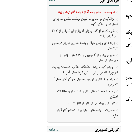
تازه های خبر
...ادامه
آمریکا
مراسم عزاداری اربعین حسینی در کربلای
سرمست : مشروطه آغاز دولت قانون‌مدار بود
حبه
معلی/تصویری
پزشکیان بر ضرورت تبیین نهضت مشروطه برای
رویکرد دوشنبه های کاری استاندار و مطالبات
نسل امروز تاکید کرد
استان
خریدگندم از کشاورزان آذربایجان شرقی از 207
که
گزارش رونمایی از تاریخ اتاق تبریز
تن فراتر رفت
هیونیستی ۲ سال است
انی
حمایت از واحدهای تولیدی در دستور کار قرار
برندهای ریس ،‌نوقا و رشته ختایی تبریز در مسیر
ثبت ملی
دارد
خروج بیش از ۳ میلیون و ۲۷۰ هزار زائر از
ن،
مرزهای اربعینی
تهران کوتاه نیامد، واشنگتن عقب نشست؛ روایت
نیویورک‌تایمز از فرسایش گزینه‌های آمریکا
مار
مراسم عزاداری اربعین حسینی در کربلای معلی/
را
تصویری
رویکرد دوشنبه های کاری استاندار و مطالبات
استان
اک
گزارش رونمایی از تاریخ اتاق تبریز
حمایت از واحدهای تولیدی در دستور کار قرار
دارد
گزارش تصویری
...ادامه