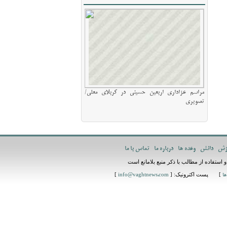
مراسم عزاداری اربعین حسینی در کربلای معلی/
تصویری
زش
دانش
وعده ها
درباره ما
تماس با ما
استفاده از مطالب با ذکر منبع بلامانع است
] پست اکترونیک: [
]
ها
info@vaghtnews.com