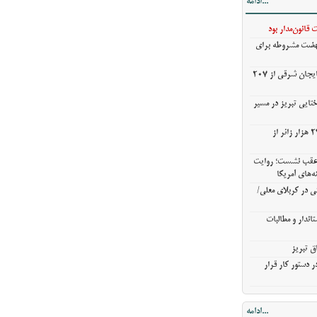
...ادامه
ی در کربلای
قانون‌مدار بود
نهضت مشروطه برای
ندار و مطالبات
خریدگندم از کشاورزان آذربایجان شرقی از 207
ق تبریز
 دستور کار قرار
ختایی تبریز در مسیر
خروج بیش از ۳ میلیون و ۲۷۰ هزار زائر از
ن عقب نشست؛ روایت
ه‌های آمریکا
ی در کربلای معلی/
اندار و مطالبات
ق تبریز
 دستور کار قرار
...ادامه