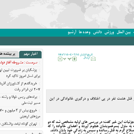
بین الملل
ورزش
دانش
وعده ها
آرشیو
اخبار مهم
پر بیننده ها
تاریخ انتشار: 1404/06/14 17:56
ارسال
سرمست : مشروطه آغاز دولت ق
پزشکیان بر ضرورت تبیین 
برای نسل امروز تاکید کرد
خریدگندم از کشاورزان آذرب
207 تن فراتر رفت
برندهای ریس ،‌نوقا و رشته خ
تل هشت نفر در پی اختلاف و درگیری خانوادگی در این
مسیر ثبت ملی
مرزهای اربعینی
زئیات این خبر گفت: در بررسی های اولیه مشخص شد که دو
تهران کوتاه نیامد، واشنگت
نه به منزل پسرعمویشان هجوم آورده و اعضای خانواده را که
روایت نیویورک‌تایمز از فرسای
لاح گرم به قتل رسانده و سپس به زندگی خود پایان دادند.