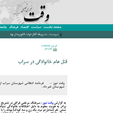
صفحه نخست
سیاست
اقتصاد
فرهنگ
جامعه
سرمست : مشروطه آغاز دولت قانون‌مدار بود
کد خبر: 1037662
چاپ خبر
قتل عام خانوادگی در سراب
وقت نیوز - فرمانده انتظامی شهرستان سراب از ق
شهرستان خبر داد .
به گزارش
وقت نیوز
، سرهنگ مرتضی فراقی در تشریح ج
برادر به هویت معلوم به دلیل اختلافات خانوادگی شبا
شش نفر (شامل دو مرد، یک زن و سه کودک) بودند را با س