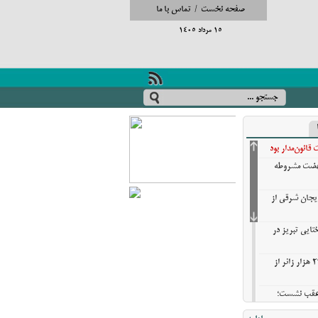
صفحه نخست
/
تماس با ما
15 مرداد 1405
انون‌مدار بود
نهضت مشروطه
ایجان شرقی از
تایی تبریز در
خروج بیش از ۳ میلیون و ۲۷۰ هزار زائر از
ن عقب نشست؛
ش گزینه‌های