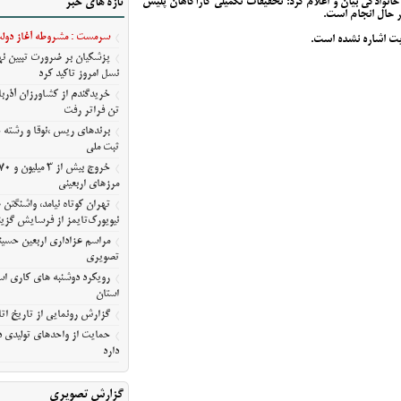
انوادگی بیان و اعلام کرد: تحقیقات تکمیلی کارآگاهان پلیس
تازه های خبر
آمریکا
ر حال انجام است.
مراسم عزاداری اربعین حسین
سرمست : مشروطه آغاز دولت 
یت اشاره نشده است.
معلی/تصویری
پزشکیان بر ضرورت تبیین 
رویکرد دوشنبه های کاری استا
نسل امروز تاکید کرد
استان
گزارش رونمایی از تاریخ اتا
تن فراتر رفت
حمایت از واحدهای تولیدی در
برندهای ریس ،‌نوقا و رشته 
ثبت ملی
دارد
مرزهای اربعینی
تهران کوتاه نیامد، واشنگت
نیویورک‌تایمز از فرسایش گزین
مراسم عزاداری اربعین حسین
تصویری
رویکرد دوشنبه های کاری است
استان
گزارش رونمایی از تاریخ اتا
حمایت از واحدهای تولیدی در
دارد
گزارش تصویری