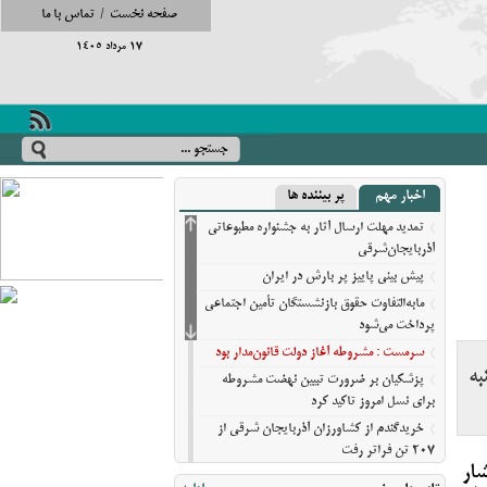
صفحه نخست
/
تماس با ما
17 مرداد 1405
اخبار مهم
پر بیننده ها
تمدید مهلت ارسال آثار به جشنواره مطبوعاتی
آذربایجان‌شرقی
پیش‌ بینی پاییز پر بارش در ایران
مابه‌التفاوت حقوق بازنشستگان تأمین اجتماعی
پرداخت می‌شود
سرمست : مشروطه آغاز دولت قانون‌مدار بود
به
پزشکیان بر ضرورت تبیین نهضت مشروطه
برای نسل امروز تاکید کرد
خریدگندم از کشاورزان آذربایجان شرقی از
207 تن فراتر رفت
شار
برندهای ریس ،‌نوقا و رشته ختایی تبریز در