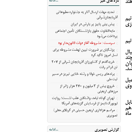
تازه های خبر
...ادامه
احت خواهند
مسیر ثبت ملی
خروج بیش از ۳ میلیون و ۲۷۰ هزار زائر از
تمدید مهلت ارسال آثار به جشنواره مطبوعاتی
مرزهای اربعینی
آذربایجان‌شرقی
یم
ازی
تهران کوتاه نیامد، واشنگتن عقب نشست؛
پیش‌ بینی پاییز پر بارش در ایران
روایت نیویورک‌تایمز از فرسایش گزینه‌های
مابه‌التفاوت حقوق بازنشستگان تأمین اجتماعی
آمریکا
پرداخت می‌شود
تیم
مراسم عزاداری اربعین حسینی در کربلای
سرمست : مشروطه آغاز دولت قانون‌مدار بود
معلی/تصویری
پزشکیان بر ضرورت تبیین نهضت مشروطه برای
بال
نسل امروز تاکید کرد
ند
خریدگندم از کشاورزان آذربایجان شرقی از 207
ان
تن فراتر رفت
د.
برندهای ریس ،‌نوقا و رشته ختایی تبریز در مسیر
میل
ثبت ملی
 وی
خروج بیش از ۳ میلیون و ۲۷۰ هزار زائر از
مرزهای اربعینی
تهران کوتاه نیامد، واشنگتن عقب نشست؛ روایت
بل
نیویورک‌تایمز از فرسایش گزینه‌های آمریکا
دهم
مراسم عزاداری اربعین حسینی در کربلای معلی/
 در ۲۱ شهریور ماه
تصویری
گزارش تصویری
...ادامه