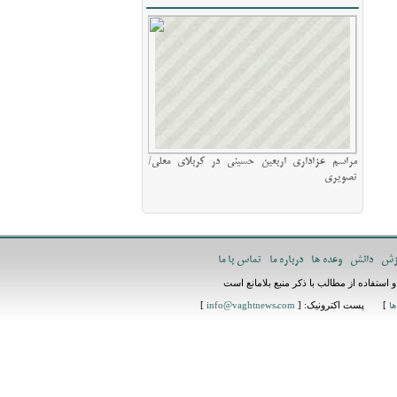
مراسم عزاداری اربعین حسینی در کربلای معلی/
تصویری
زش
دانش
وعده ها
درباره ما
تماس با ما
استفاده از مطالب با ذکر منبع بلامانع است
] پست اکترونیک: [
]
ها
info@vaghtnews.com