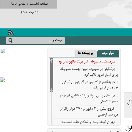
صفحه نخست
/
تماس با ما
15 مرداد 1405
اخبار مهم
پر بیننده ها
سرمست : مشروطه آغاز دولت قانون‌مدار بود
پزشکیان بر ضرورت تبیین نهضت مشروطه
برای نسل امروز تاکید کرد
خریدگندم از کشاورزان آذربایجان شرقی از
207 تن فراتر رفت
برندهای ریس ،‌نوقا و رشته ختایی تبریز در
ال
مسیر ثبت ملی
خروج بیش از ۳ میلیون و ۲۷۰ هزار زائر از
مرزهای اربعینی
تهران کوتاه نیامد، واشنگتن عقب نشست؛
ول
روایت نیویورک‌تایمز از فرسایش گزینه‌های