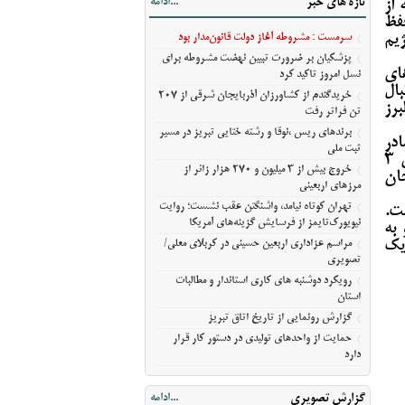
تازه های خبر
...ادامه
 از
آمریکا
فظ
مراسم عزاداری اربعین حسینی در کربلای
یم
سرمست : مشروطه آغاز دولت قانون‌مدار بود
معلی/تصویری
پزشکیان بر ضرورت تبیین نهضت مشروطه برای
رویکرد دوشنبه های کاری استاندار و مطالبات
ای
نسل امروز تاکید کرد
استان
ال
خریدگندم از کشاورزان آذربایجان شرقی از 207
برز
گزارش رونمایی از تاریخ اتاق تبریز
تن فراتر رفت
حمایت از واحدهای تولیدی در دستور کار قرار
برندهای ریس ،‌نوقا و رشته ختایی تبریز در مسیر
در
ثبت ملی
دارد
شده است. براساس این گزارش، ملک شناسایی شده از این فرد یک ویلای ۳
خروج بیش از ۳ میلیون و ۲۷۰ هزار زائر از
اهیجان
مرزهای اربعینی
تهران کوتاه نیامد، واشنگتن عقب نشست؛ روایت
ت.
نیویورک‌تایمز از فرسایش گزینه‌های آمریکا
 و به
یک
مراسم عزاداری اربعین حسینی در کربلای معلی/
تصویری
رویکرد دوشنبه های کاری استاندار و مطالبات
استان
گزارش رونمایی از تاریخ اتاق تبریز
حمایت از واحدهای تولیدی در دستور کار قرار
دارد
گزارش تصویری
...ادامه