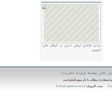
مراسم عزاداری اربعین حسینی در کربلای معلی/
تصویری
زش
دانش
وعده ها
درباره ما
تماس با ما
استفاده از مطالب با ذکر منبع بلامانع است
] پست اکترونیک: [
]
ها
info@vaghtnews.com