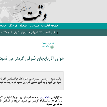
صفحه نخست
سیاست
اقتصاد
فرهنگ
جامعه
خریدگندم از کشاورزان آذربایجان شرقی از 207 تن فراتر رفت
کد خبر: 1037404
چاپ خبر
هوای آذربایجان شرقی گرمتر می شود
وقت نیوز - رییس پیش‌بینی اداره کل هواشناسی آذربای
خود می‌گیرد و به طور نسبی هر روز حدود دو درجه سانتیگ
به گزارش
وقت نیوز
، محمد امیدفر، روز چهارشنبه در گف
تا ۶ درجه سانتیگراد گرمتر می شود، افزود: بر اسا
حاکم می شود.