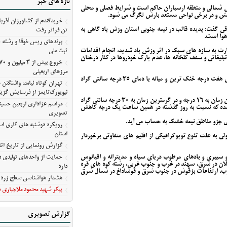
تازه های خبر
رویکرد دوشنبه های کاری استا
واحی شمالی و منطقه ارسباران حاکم است و شرایط فصلی و محلی
استان
خش و در برخی نواحی مستعد بارش تگرگ می شود.
گزارش رونمایی از تاریخ اتا
قی گفت: پدیده قالب در نیمه جنوبی استان وزش باد گاهی به
تن فراتر رفت
هوا است.
حمایت از واحدهای تولیدی در
برندهای ریس ،‌نوقا و رشته 
دارد
خسارت به سازه های سبک در اثر وزش باد شدید، انجام اقدامات
ثبت ملی
لیغاتی و سقف گلخانه ها، عدم پارک خودروها در کنار درختان
هشدار هواشناسی سطح زرد د
شرقی
مرزهای اربعینی
وی یادآور شد: در ۲۴ ساعت گذشته تیکمه داش با دمای هفت درجه خنک ترین و میانه با دمای ۳۵ درجه سانتی گراد
تهران کوتاه نیامد، واشنگت
پیکر شهید محمود ملاجباری د
نیویورک‌تایمز از فرسایش گزین
امیدفر، افزود: در این بازه زمانی دمای تبریز در خنک ترین زمان به ۱۶ درجه و در گرمترین زمان به ۳۰ درجه سانتی گراد
مراسم عزاداری اربعین حسین
۸) این شهر ۱۹ درجه گزارش شده که نسبت به روز گذشته در همین ساعت یک درجه کاهش
تصویری
ی جزو مناطق نیمه خشک به حساب می آید.
رویکرد دوشنبه های کاری است
استان
به علت تنوع توپوگرافیکی از اقلیم های متفاوتی برخوردار
گزارش رونمایی از تاریخ اتا
و سیبری و بادهای مرطوب دریای سیاه و مدیترانه و اقیانوس
حمایت از واحدهای تولیدی در
ان در شرق، سهند در غرب و جنوب غربی، رشته کوه های قره
دارد
نوب، ارتفاعات بزقوش در جنوب شرق و قوشاداغ در شمال شرق
هشدار هواشناسی سطح زرد د
پیکر شهید محمود ملاجباری د
گزارش تصویری