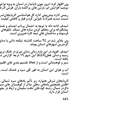
وی اظهار کرد: امروز جوی ناپایدار در استان به ویژه ن
موجب افزایش ابر، بارش های پراکنده باران، غرش آذر
رییس اداره پیش‌بینی اداره کل هواشناسی آذربایجان‌شر
نسبت شدید همراه با خیزش گرد و غبار و کاهش کیفیت 
امیدفر، ادامه داد: با توجه به احتمال پرتاب اجسام و 
پیشگیرانه برای محکم کردن سازه های سبک، تابلوهای تب
فرسوده و ساختمان های نیمه کاره ضروری است.
گرمترین شهرهای استان بودند.
رسید و دمای فعلی(:۴۵
یافته است.
سیر و کوهستانی است و از لحاظ تقسیم بندی های اقلیم
آب و هوای این استان به طور کلی سرد و خشک است ولی 
است.
آذربایجان شرقی همواره زیر تأثیر بادهای سرد شمالی 
اطلس همچنین بادهای محلی متاثر از کوهستان های سبل
داغ در شمال، رشته کوه های تخت سلیمان و اربط در ج
استان قرار دارد.
586