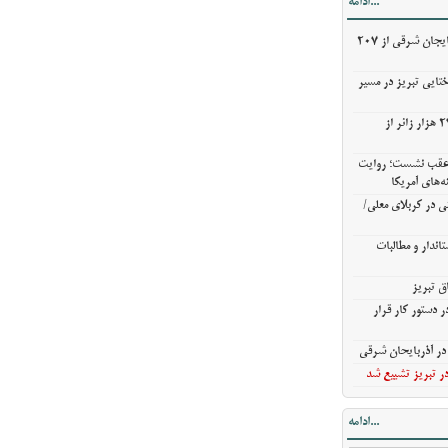
...ادامه
ندار و مطالبات
خریدگندم از کشاورزان آذربایجان شرقی از 207
ق تبریز
 دستور کار قرار
ختایی تبریز در مسیر
ر آذربایحان
خروج بیش از ۳ میلیون و ۲۷۰ هزار زائر از
ن عقب نشست؛ روایت
ر تبریز تشییع شد
ه‌های آمریکا
ی در کربلای معلی/
اندار و مطالبات
ق تبریز
 دستور کار قرار
ر آذربایحان شرقی
ر تبریز تشییع شد
...ادامه