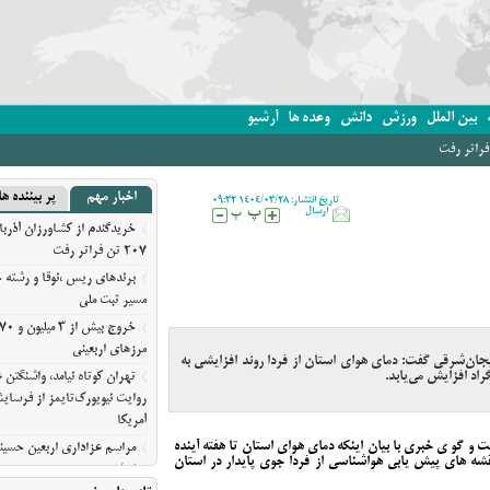
بین الملل
ورزش
دانش
وعده ها
آرشیو
اخبار مهم
پر بیننده ها
تاریخ انتشار: 1404/03/28 09:32
ارسال
خریدگندم از کشاورزان آذرب
207 تن فراتر رفت
برندهای ریس ،‌نوقا و رشته خ
مسیر ثبت ملی
مرزهای اربعینی
جان‌شرقی گفت: دمای هوای استان از فردا روند افزایشی به
راد افزایش می‌یابد.
تهران کوتاه نیامد، واشنگت
روایت نیویورک‌تایمز از فرسای
آمریکا
ت و گو ی خبری با بیان اینکه دمای هوای استان تا هفته آینده
مراسم عزاداری اربعین حسین
س نقشه های پیش یابی هواشناسی از فردا جوی پایدار در استان
معلی/تصویری