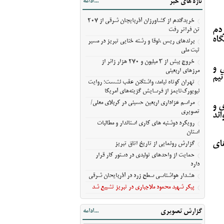
تازه های خبر
...ادامه
رویکرد دوشنبه های کاری استاندار و مطالبات
استان
خریدگندم از کشاورزان آذربایجان شرقی از 207
گزارش رونمایی از تاریخ اتاق تبریز
ردم
تن فراتر رفت
اه
حمایت از واحدهای تولیدی در دستور کار قرار
برندهای ریس ،‌نوقا و رشته ختایی تبریز در مسیر
دارد
ثبت ملی
هشدار هواشناسی سطح زرد در آذربایحان
خروج بیش از ۳ میلیون و ۲۷۰ هزار زائر از
ی و
شرقی
مرزهای اربعینی
تیم
تهران کوتاه نیامد، واشنگتن عقب نشست؛ روایت
پیکر شهید محمود ملاجباری در تبریز تشییع شد
نیویورک‌تایمز از فرسایش گزینه‌های آمریکا
مراسم عزاداری اربعین حسینی در کربلای معلی/
ی و
تصویری
ند
رویکرد دوشنبه های کاری استاندار و مطالبات
استان
ای
گزارش رونمایی از تاریخ اتاق تبریز
حمایت از واحدهای تولیدی در دستور کار قرار
دارد
هشدار هواشناسی سطح زرد در آذربایحان شرقی
پیکر شهید محمود ملاجباری در تبریز تشییع شد
گزارش تصویری
...ادامه