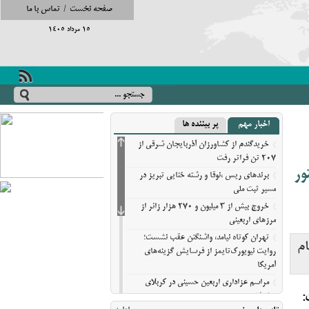
صفحه نخست
/
تماس با ما
15 مرداد 1405
اخبار مهم
پر بیننده ها
خریدگندم از کشاورزان آذربایجان شرقی از
207 تن فراتر رفت
ور
برندهای ریس ،‌نوقا و رشته ختایی تبریز در
مسیر ثبت ملی
خروج بیش از ۳ میلیون و ۲۷۰ هزار زائر از
مرزهای اربعینی
تهران کوتاه نیامد، واشنگتن عقب نشست؛
ام
روایت نیویورک‌تایمز از فرسایش گزینه‌های
آمریکا
مراسم عزاداری اربعین حسینی در کربلای
:
معلی/تصویری