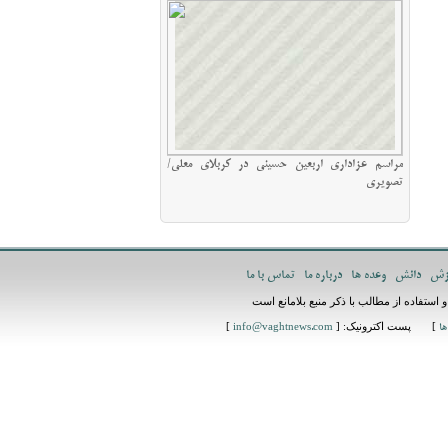
مراسم عزاداری اربعین حسینی در کربلای معلی/
تصویری
زش
دانش
وعده ها
درباره ما
تماس با ما
استفاده از مطالب با ذکر منبع بلامانع است
] پست اکترونیک: [
]
ها
info@vaghtnews.com