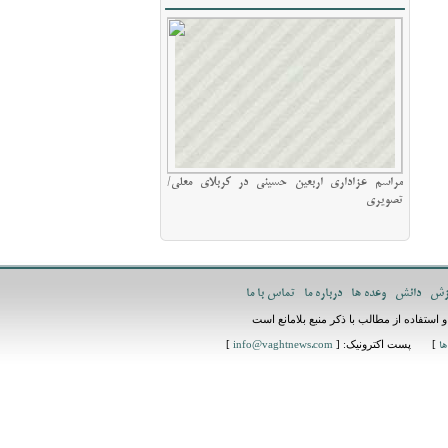
مراسم عزاداری اربعین حسینی در کربلای معلی/
تصویری
زش
دانش
وعده ها
درباره ما
تماس با ما
استفاده از مطالب با ذکر منبع بلامانع است
] پست اکترونیک: [
]
ها
info@vaghtnews.com