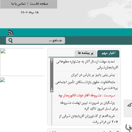
صفحه نخست
/
تماس با ما
18 مرداد 1405
اخبار مهم
پر بیننده ها
تمدید مهلت ارسال آثار به جشنواره مطبوعاتی
آذربایجان‌شرقی
پیش‌ بینی پاییز پر بارش در ایران
مابه‌التفاوت حقوق بازنشستگان تأمین اجتماعی
پرداخت می‌شود
سرمست : مشروطه آغاز دولت قانون‌مدار بود
پزشکیان بر ضرورت تبیین نهضت مشروطه
که
برای نسل امروز تاکید کرد
خریدگندم از کشاورزان آذربایجان شرقی از
207 تن فراتر رفت
ق)
برندهای ریس ،‌نوقا و رشته ختایی تبریز در