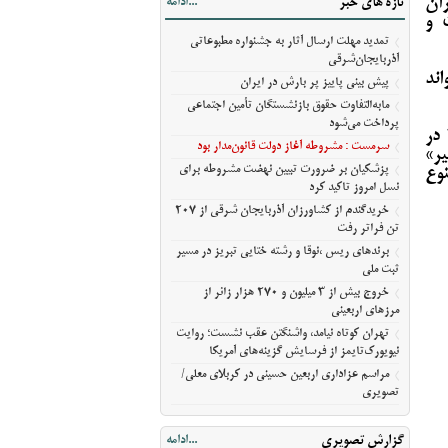
ان
تازه های خبر
...ادامه
مسیر ثبت ملی
 و
خروج بیش از ۳ میلیون و ۲۷۰ هزار زائر از
تمدید مهلت ارسال آثار به جشنواره مطبوعاتی
مرزهای اربعینی
آذربایجان‌شرقی
ند
تهران کوتاه نیامد، واشنگتن عقب نشست؛
پیش‌ بینی پاییز پر بارش در ایران
روایت نیویورک‌تایمز از فرسایش گزینه‌های
مابه‌التفاوت حقوق بازنشستگان تأمین اجتماعی
آمریکا
پرداخت می‌شود
به گزارش ایرنا، در رویدادی تاریخی در ۶ نوامبر ۲۰۲۵ برابر با ۱۵ آبان ۱۴۰۴ در
مراسم عزاداری اربعین حسینی در کربلای
سرمست : مشروطه آغاز دولت قانون‌مدار بود
ر»
معلی/تصویری
پزشکیان بر ضرورت تبیین نهضت مشروطه برای
وع
نسل امروز تاکید کرد
خریدگندم از کشاورزان آذربایجان شرقی از 207
تن فراتر رفت
برندهای ریس ،‌نوقا و رشته ختایی تبریز در مسیر
ثبت ملی
خروج بیش از ۳ میلیون و ۲۷۰ هزار زائر از
مرزهای اربعینی
تهران کوتاه نیامد، واشنگتن عقب نشست؛ روایت
نیویورک‌تایمز از فرسایش گزینه‌های آمریکا
مراسم عزاداری اربعین حسینی در کربلای معلی/
تصویری
گزارش تصویری
...ادامه