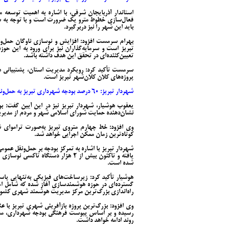
استاندار آذربایجان شرقی، با اشاره به اهمیت توسعه م
فعال‌سازی خطوط مترو یک ضرورت است و با توجه به س
باید این شهر را نیز دربرگیرد.
بهرام سرمست افزود: افزایش و نوسازی ناوگان حمل‌ونق
تبریز است و سرمایه‌گذاران نیز برای ورود به این حوز
تعیین‌کننده‌ای در تحقق این هدف داشته باشد.
سرمست تأکید کرد: رویکرد مدیریت استان، پشتیبانی ه
پروژه‌های کلان کلان‌شهر تبریز است.
شهردار تبریز: ۶۰ درصد بودجه شهرداری تبریز به حمل‌ونقل اختصاص یافت
یعقوب هوشیار، شهردار تبریز نیز در این آیین گفت: 
نشان‌دهنده حمایت شورای اسلامی شهر و مردم از مدی
کوتاه‌ترین زمان ممکن اجرایی خواهد شد.
شده است.
هوشیار تأکید کرد: زیرساخت‌های فیزیکی به‌تنهایی پ
راه‌اندازی بزرگ‌ترین مرکز مدیریت هوشمند شهری کشور
وی افزود: بزرگ‌ترین پروژه بازآفرینی شهری تبریز با ع
روند ادامه خواهد داشت.