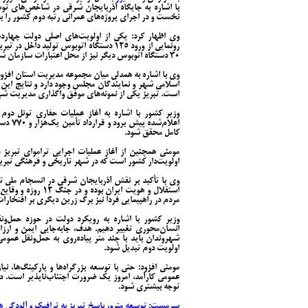
با اشاره به جایگاه آذربایجان شرقی در شاخص‌های توس
نخست و در اجرای پروژه‌های عمرانی رتبه دوم کشور را 
وی اظهار کرد: یکی از اولویت‌های اصلی دولت چهارد
رونمایی از ورود ۱۲۵ دستگاه اتوبوس تولید 
۳۰ دستگاه اتوبوس دیگر نیز از محل اعتبارات سازمان شهرداری‌ها به ناوگان شهری تبریز افزوده شود.
وی با اشاره به همدلی میان مجموعه مدیریت استان افزود
اسلامی شهر و نمایندگان مجلس وجود دارد و نتایج این ه
است. تبریز یکی از نمونه‌های موفق واگذاری مدیریت شهر
وزیر کشور با اشاره به آغاز عملیات حفاری تونل دوم
اعلام‌
کامل محقق شود.
مومنی همچنین از آغاز عملیات اجرایی تراموای تبریز 
اولویت‌دار کشور است که در شهر تاریخی و فرهنگی تبری
وی با تأکید بر نقش آذربایجان شرقی در انسجام ملی ت
استقلال و هویت ایرا
مردم در راهپیمایی فردا نیز برگ زرین دیگری بر افتخارا
وزیر کشور با اشاره به رویکرد دولت در حوزه حمل‌ون
انسان‌محوری تغییر دهیم. هدف، جابه‌جایی ایمن و ار
شهروندان باید با چند متر پیاده‌روی به حمل‌ونقل عم
اولویت دوم تبدیل شود.
مومنی افزود: حتی با توسعه بزرگراه‌ها و پارکینگ‌ها، 
عمومی کارآمد، امروز یک ضرورت اجتناب‌ناپذیر است. د
توجه بیشتری شود.
سرمست: توسعه مترو، پاسخ تبریز به ترافیک و آلودگی 