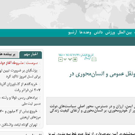
بین الملل
ورزش
دانش
وعده ها
آرشیو
اخبار مهم
پر بیننده ها
تاریخ انتشار: 1404/11/21 18:00
ارسال
سرمست : مشروطه آغاز دولت ق
پزشکیان بر ضرورت تبیین 
ونقل عمومی و انسان‌محوری در
برای نسل امروز تاکید کرد
خریدگندم از کشاورزان آذرب
207 تن فراتر رفت
برندهای ریس ،‌نوقا و رشته خ
مسیر ثبت ملی
 ایمن، ارزان و در دسترس، محور اصلی سیاست‌های دولت
 از خودرومحوری، بر انسان‌محوری و ارتقای کیفیت زندگی
مرزهای اربعینی
تهران کوتاه نیامد، واشنگت
روایت نیویورک‌تایمز از فرسای
 سه‌شنبه، در آیین بهره‌برداری از تونل دوم خط سه متروی تبریز