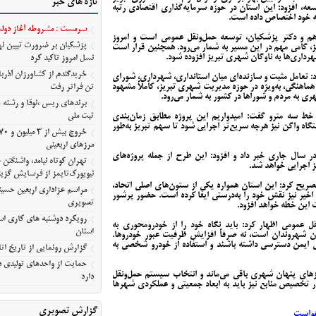
تازه های خبر
آمریکا
عه، افزود: این استان در حوزه سرمایه‌گذاری اقتصادی رتبه
به خود اختصاص داده است.
مراسم عزاداری اربعین حسین
سرمست : مشروطه آغاز دولت 
معلی/تصویری
هم و دکتر پزشکیان، توسعه حمل‌ونقل عمومی است و امروز
پزشکیان بر ضرورت تبیین 
داخل در تبریز، گامی مهم در این مسیر به شمار می‌رود. همچنین قرار است
رویکرد دوشنبه های کاری استا
نسل امروز تاکید کرد
استان
: تعامل مثبت و سازنده‌ای میان استانداری، شهرداری، شورای
گزارش رونمایی از تاریخ اتا
ماهنگی، به‌ویژه در حوزه مدیریت شهری تبریز، کاملاً مشهود
تن فراتر رفت
ی به مردم و شوراها در کشور به شمار می‌رود.
حمایت از واحدهای تولیدی در
برندهای ریس ،‌نوقا و رشته 
ثبت ملی
 خط سه مترو گفت: امیدواریم این پروژه مطابق زمان‌بندی
دارد
شده پیش برود و قرارداد تأمین یک‌هزار و ۷۷۰ دستگاه واگن نیز هرچه سریع‌تر اجرایی شود تا سهم تبریز به‌طور
مرزهای اربعینی
در سال جاری خبر داد و افزود: این طرح از جمله پروژه‌های
تهران کوتاه نیامد، واشنگت
ز اجرایی خواهد شد.
نیویورک‌تایمز از فرسایش گزین
صریح کرد: این استان همواره یکی از ستون‌های اصلی اتحاد،
مراسم عزاداری اربعین حسین
ن بوده و در جنگ ۱۲ روزه و وقایع اخیر نیز نقش خود را به‌درستی ایفا کرده است. حضور پرشور
تصویری
ت این خطه خواهد افزود.
رویکرد دوشنبه های کاری است
قل عمومی اظهار کرد: باید نگاه خود را از خودرومحوری به
استان
زان شهروندان است، نه صرفاً افزایش ظرفیت عبور خودروها.
ومی ایمن دسترسی داشته باشند و استفاده از خودرو شخصی به
گزارش رونمایی از تاریخ اتا
حمایت از واحدهای تولیدی در
نیازهای پنهان شهری باقی می‌ماند و انتخاب سیستم حمل‌ونقل
دارد
ر تخصیص منابع نیز باید به ابعاد جمعیتی و عملکردی شهرها
گزارش تصویری
هواست