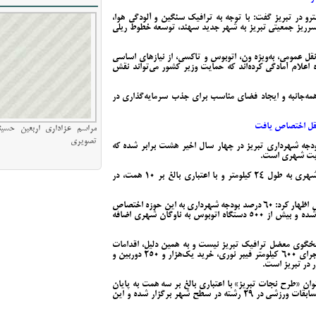
ترو در تبریز گفت: با توجه به ترافیک سنگین و آلودگی هوا،
رریز جمعیتی تبریز به شهر جدید سهند، توسعه خطوط ریلی
ل عمومی، به‌ویژه ون، اتوبوس و تاکسی، از نیازهای اساسی
ه اعلام آمادگی کرده‌اند که حمایت وزیر کشور می‌تواند نقش
مه‌جانبه و ایجاد فضای مناسب برای جذب سرمایه‌گذاری در
مراسم عزاداری اربعین حسین
تصویری
بودجه شهرداری تبریز در چهار سال اخیر هشت برابر شده که
ریت شهری است.
وی افزود: خط چهارم متروی تبریز به‌صورت تراموای شهری به طول ۲۴ کیلومتر و با اعتباری بالغ بر ۱۰ همت، در
شهردار تبریز با اشاره به تمرکز بودجه بر حمل‌ونقل عمومی اظهار کرد: ۶۰ درصد بودجه شهرداری به این حوزه اختصاص
یافته و تاکنون بیش از ۲ هزار دستگاه تاکسی نوسازی شده و بیش از ۵۰۰ دستگاه اتوبوس به ناوگان شهری اضافه
اسخگوی معضل ترافیک تبریز نیست و به همین دلیل، اقدامات
گسترده‌ای در حوزه هوشمندسازی آغاز شده که شامل اجرای ۶۰۰ کیلومتر فیبر نوری، خرید یک‌هزار و ۲۵۰ دوربین و
 در تبریز است.
نوان «طرح نجات تبریز» با اعتباری بالغ بر سه همت به پایان
رسیده و بر اساس پیوست فرهنگی بودجه شهرداری، مسابقات ورزشی در ۲۹ رشته در سطح شهر برگزار شده و این