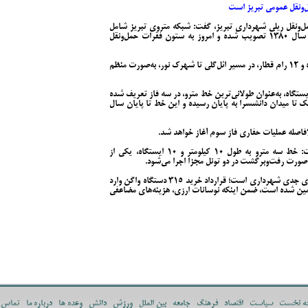
‌ونقل عمومی تبریز است
حمل‌ونقل ریلی شهرداری تبریز، گفت: شبکه متروی تبریز شامل
چهار خط درون‌شهری و یک خط حومه‌ای است که در سال ۱۳۸۰ تصویب شده و امروز به ستون فقرات حمل‌ونقل
وی افزود: خط یک مترو به طول ۱۸ کیلومتر با ۱۸ ایستگاه و ۱۲ رام قطار، در مسیر ائل‌گلی تا شهرک نور، به‌صورت منظم
ری‌فر ادامه داد: خط دو مترو به طول ۲۲ کیلومتر و ۲۰ ایستگاه، به‌عنوان طولانی‌ترین خط مترو، در سه فاز تعریف شده
یلومتر از میدان قراملک تا میدان دانشسرا به پایان رسیده و این خط تا پایان سال
افاصله عملیات حفاری فاز سوم آغاز خواهد شد.
مدیرعامل سازمان حمل‌ونقل ریلی شهرداری تبریز گفت: خط سه مترو به طول ۱۰ کیلومتر و ۱۰ ایستگاه، یکی از
صورت رفت‌وبرگشت در دو تونل مجزا اجرا می‌شود.
باقری‌فر خاطرنشان کرد: تأمین ناوگان، یکی از چالش‌های جدی شهرداری است؛ قرارداد خرید ۳۱۵ دستگاه واگن وارد
د شده و تاکنون تنها ۱۲۰ دستگاه تأمین شده است، ضمن اینکه نوسانات ارزی، هزینه‌های مضاعفی
ه نخست
سیاست
اقتصاد
فرهنگ
جامعه
بین الملل
ورزش
دانش
وعده ها
درباره ما
تماس ب