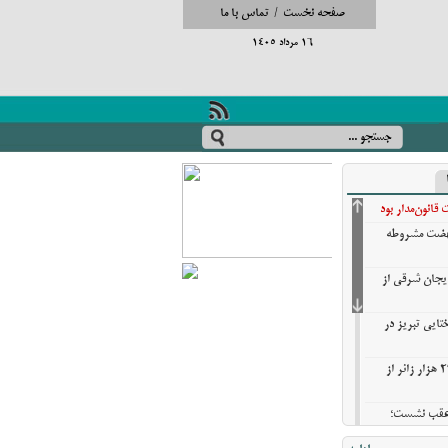
صفحه نخست
/
تماس با ما
16 مرداد 1405
انون‌مدار بود
نهضت مشروطه
ایجان شرقی از
تایی تبریز در
خروج بیش از ۳ میلیون و ۲۷۰ هزار زائر از
ن عقب نشست؛
ش گزینه‌های