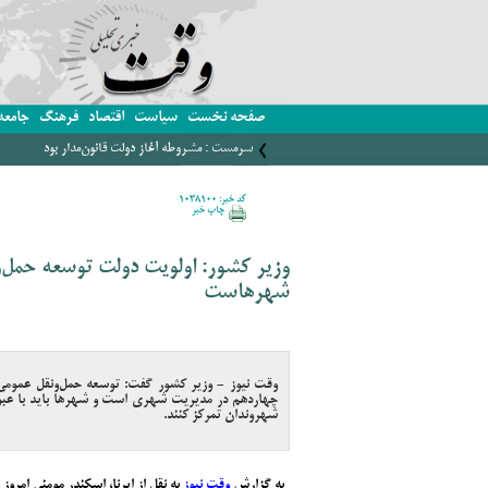
صفحه نخست
سیاست
اقتصاد
فرهنگ
جامعه
سرمست : مشروطه آغاز دولت قانون‌مدار بود
کد خبر: 1038100
چاپ خبر
وزیر کشور: اولویت دولت توسعه حمل‌
شهرهاست
وقت نیوز - وزیر کشور گفت: توسعه حمل‌ونقل عمومی
چهاردهم در مدیریت شهری است و شهرها باید با عبور
شهروندان تمرکز کنند.
به گزارش
وقت نیوز
به نقل از ایرنا، اسکندر مومنی امروز