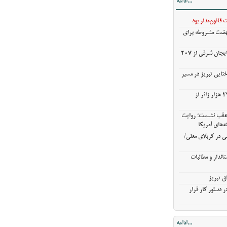
...ادامه
ی در کربلای
قانون‌مدار بود
نهضت مشروطه برای
ندار و مطالبات
خریدگندم از کشاورزان آذربایجان شرقی از 207
ق تبریز
 دستور کار قرار
ختایی تبریز در مسیر
خروج بیش از ۳ میلیون و ۲۷۰ هزار زائر از
ن عقب نشست؛ روایت
ه‌های آمریکا
ی در کربلای معلی/
اندار و مطالبات
ق تبریز
 دستور کار قرار
...ادامه