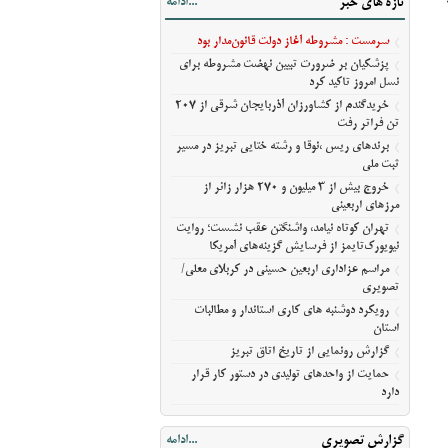
تازه های خبر
...ادامه
آمریکا
مراسم عزاداری اربعین حسینی در کربلای
سرمست : مشروطه آغاز دولت قانون‌مدار بود
معلی/تصویری
پزشکیان بر ضرورت تبیین نهضت مشروطه برای
رویکرد دوشنبه های کاری استاندار و مطالبات
نسل امروز تاکید کرد
استان
خریدگندم از کشاورزان آذربایجان شرقی از 207
گزارش رونمایی از تاریخ اتاق تبریز
تن فراتر رفت
حمایت از واحدهای تولیدی در دستور کار قرار
برندهای ریس ،‌نوقا و رشته ختایی تبریز در مسیر
ثبت ملی
دارد
خروج بیش از ۳ میلیون و ۲۷۰ هزار زائر از
مرزهای اربعینی
تهران کوتاه نیامد، واشنگتن عقب نشست؛ روایت
نیویورک‌تایمز از فرسایش گزینه‌های آمریکا
مراسم عزاداری اربعین حسینی در کربلای معلی/
تصویری
رویکرد دوشنبه های کاری استاندار و مطالبات
استان
گزارش رونمایی از تاریخ اتاق تبریز
حمایت از واحدهای تولیدی در دستور کار قرار
دارد
گزارش تصویری
...ادامه