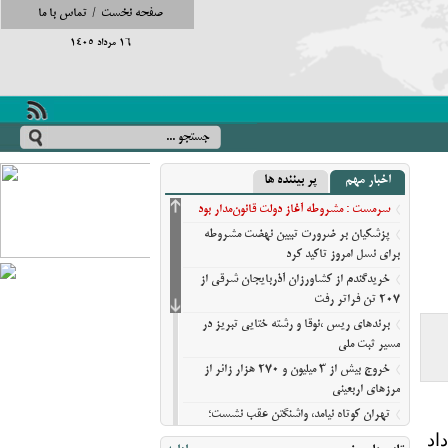
صفحه نخست
/
تماس با ما
16 مرداد 1405
اخبار مهم
پر بیننده ها
سرمست : مشروطه آغاز دولت قانون‌مدار بود
پزشکیان بر ضرورت تبیین نهضت مشروطه
برای نسل امروز تاکید کرد
خریدگندم از کشاورزان آذربایجان شرقی از
207 تن فراتر رفت
برندهای ریس ،‌نوقا و رشته ختایی تبریز در
مسیر ثبت ملی
خروج بیش از ۳ میلیون و ۲۷۰ هزار زائر از
مرزهای اربعینی
تهران کوتاه نیامد، واشنگتن عقب نشست؛
روایت نیویورک‌تایمز از فرسایش گزینه‌های
 مسلح،شامگاه دوشنبه (۱۸ خرداد