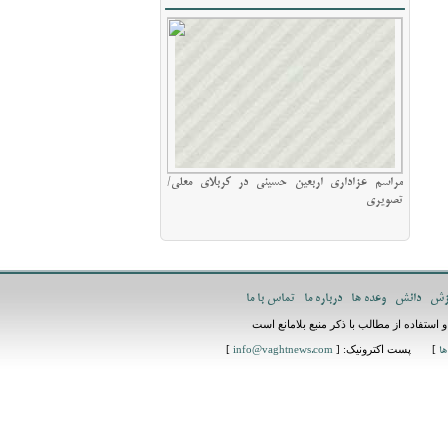
مراسم عزاداری اربعین حسینی در کربلای معلی/
تصویری
زش
دانش
وعده ها
درباره ما
تماس با ما
استفاده از مطالب با ذکر منبع بلامانع است
] پست اکترونیک: [
]
ها
info@vaghtnews.com